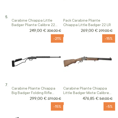
Carabine Chiappa Little
Pack Carabine Pliante
Badger Pliante Calibre 22
Chiappa Little Badger 22 LR
Magnum
249,00 €
269,00 €
Prix Spécial
Prix Spécial
Prix normal
Prix normal
304,00 €
299,00 €
-21%
-15%
Carabine Pliante Chiappa
Carabine Pliante Chiappa
Big Badger Folding Rifle
Little Badger Mixte Calibre
Calibre 410
22LR Et 410/76
299,00 €
476,85 €
Prix Spécial
Prix Spécial
Prix normal
Prix normal
379,00 €
561,00 €
-15%
-5%