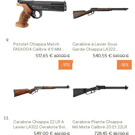
Pistolet Chiappa Match
Carabine à Levier Sous
FAS6004 Calibre 4.5 MM
Garde Chiappa LA322
Crosse Ambidextre
Standart Finition Matte
517,65 €
540,55 €
Prix Spécial
Prix Spécial
Prix normal
Prix normal
609,00 €
569,00 €
Black Canon Fileté
-17%
-15%
Carabine Chiappa 22 LR A
Carabine Pliante Chiappa
Levier LA322 Cerakote Bois
M6 Mixte Calibre 20 Et 22LR
Take Down
549,00 €
728,45 €
Prix Spécial
Prix Spécial
Prix normal
Prix normal
662,00 €
857,00 €