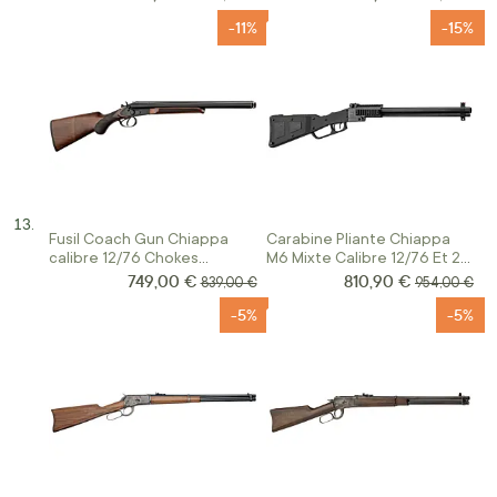
-11%
-15%
Fusil Coach Gun Chiappa
Carabine Pliante Chiappa
calibre 12/76 Chokes
M6 Mixte Calibre 12/76 Et 22
Interchangeables
LR
749,00 €
810,90 €
Prix Spécial
Prix Spécial
Prix normal
Prix normal
839,00 €
954,00 €
-5%
-5%