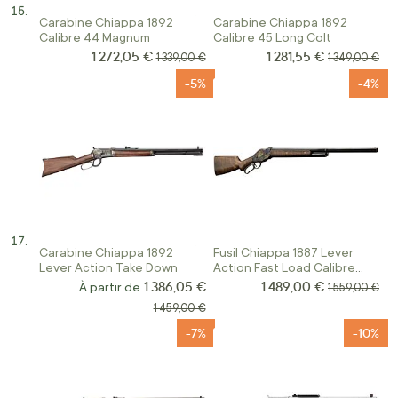
Carabine Chiappa 1892
Carabine Chiappa 1892
Calibre 44 Magnum
Calibre 45 Long Colt
1 272,05 €
1 281,55 €
Prix Spécial
Prix Spécial
Prix normal
Prix normal
1 339,00 €
1 349,00 €
-5%
-4%
Carabine Chiappa 1892
Fusil Chiappa 1887 Lever
Lever Action Take Down
Action Fast Load Calibre
12/70
1 386,05 €
1 489,00 €
Prix Spécial
À partir de
Prix normal
1 559,00 €
Prix normal
1 459,00 €
-7%
-10%