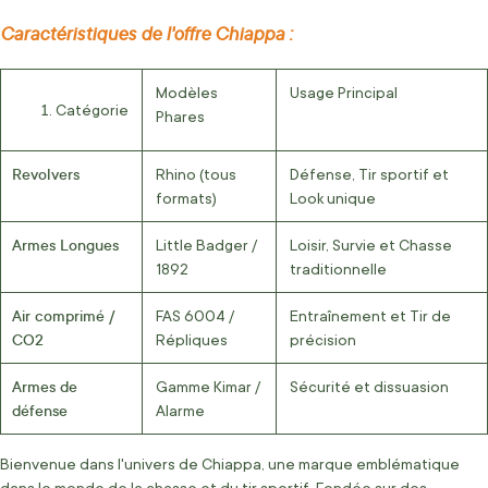
Caractéristiques de l'offre Chiappa :
Modèles
Usage Principal
Catégorie
Phares
Revolvers
Rhino (tous
Défense, Tir sportif et
formats)
Look unique
Armes Longues
Little Badger /
Loisir, Survie et Chasse
1892
traditionnelle
Air comprimé /
FAS 6004 /
Entraînement et Tir de
CO2
Répliques
précision
Armes de
Gamme Kimar /
Sécurité et dissuasion
défense
Alarme
Bienvenue dans l'univers de Chiappa, une marque emblématique
dans le monde de la chasse et du tir sportif. Fondée sur des