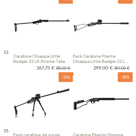
Carabine Chiappa Little
Pack Carabine Pliante
Badger 22 LR Xtreme Take
Chiappa Little Badger 22 LR
Down
Vert OD
267,75 €
299,00 €
Prix Spécial
Prix Spécial
Prix normal
Prix normal
315,00 €
359,00 €
-13%
-15%
Pack carabine de survie
Carabine Pliante Chiappa