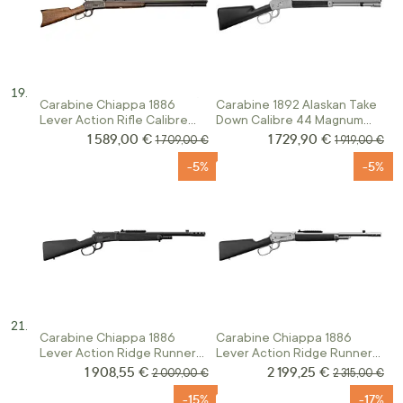
Carabine Chiappa 1886
Carabine 1892 Alaskan Take
Lever Action Rifle Calibre
Down Calibre 44 Magnum
45/70
Canon octogonal
1 589,00 €
1 729,90 €
Prix Spécial
Prix Spécial
Prix normal
Prix normal
1 709,00 €
1 919,00 €
-5%
-5%
Carabine Chiappa 1886
Carabine Chiappa 1886
Lever Action Ridge Runner
Lever Action Ridge Runner
Calibre 45.70
Hard Chrome Calibre 45.70
1 908,55 €
2 199,25 €
Prix Spécial
Prix Spécial
Prix normal
Prix normal
2 009,00 €
2 315,00 €
-15%
-17%