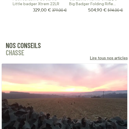
Little badger Xtrem 22LR
Big Badger Folding Rifle
Calibre 30-30 Win
329,00 €
504,90 €
Prix Spécial
Prix Spécial
Prix normal
Prix normal
379,00 €
594,00 €
NOS CONSEILS
CHASSE
Lire tous nos articles