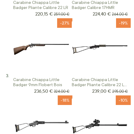
Carabine Chiappa Little
Carabine Chiappa Little
Badger Pliante Calibre 22 LR
Badger Calibre 17HMR
220,15 €
224,40 €
Prix Spécial
Prix Spécial
Prix normal
Prix normal
259,00 €
264,00 €
-27%
-19%
Carabine Chiappa Little
Carabine Chiappa Little
Badger 9mm Flobert Bois
Badger Pliante Calibre 22 LR
Vert OD
236,50 €
239,00 €
Prix Spécial
Prix Spécial
Prix normal
Prix normal
324,00 €
295,00 €
-18%
-10%