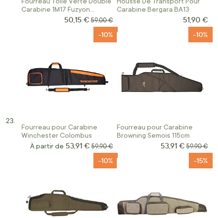
Fourreau Toile Verte Double
Housse De Transport Pour
Carabine 1M17 Fuzyon
Carabine Bergara BA13
Chasse
50,15 €
51,90 €
Prix Spécial
Prix normal
59,00 €
-10%
-10%
Fourreau pour Carabine
Fourreau pour Carabine
Winchester Colombus
Browning Semois 115cm
53,91 €
53,91 €
Prix Spécial
À partir de
Prix normal
Prix norma
59,90 €
59,90 €
-10%
-15%