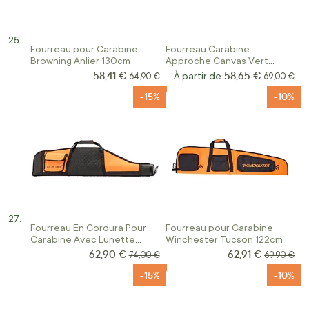
Fourreau pour Carabine
Fourreau Carabine
Browning Anlier 130cm
Approche Canvas Vert
Januel
58,41 €
58,65 €
Prix Spécial
Prix normal
À partir de
Prix norma
64,90 €
69,00 €
-15%
-10%
Fourreau En Cordura Pour
Fourreau pour Carabine
Carabine Avec Lunette
Winchester Tucson 122cm
Orange Et Noir
62,90 €
62,91 €
Prix Spécial
Prix Spécial
Prix normal
Prix norma
74,00 €
69,90 €
-15%
-10%