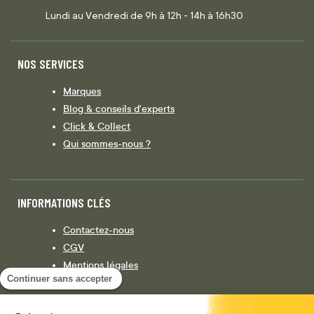
Lundi au Vendredi de 9h à 12h - 14h à 16h30
NOS SERVICES
Marques
Blog & conseils d'experts
Click & Collect
Qui sommes-nous ?
INFORMATIONS CLÉS
Contactez-nous
CGV
Mentions légales
Continuer sans accepter
Législation
Politique de confidentialité