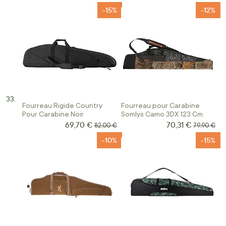
-15%
-12%
Fourreau Rigide Country
Fourreau pour Carabine
Pour Carabine Noir
Somlys Camo 3DX 123 Cm
69,70 €
70,31 €
Prix Spécial
Prix Spécial
Prix normal
Prix norma
82,00 €
79,90 €
-10%
-15%