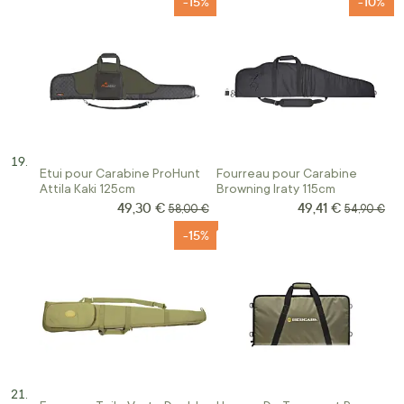
-15%
-10%
Etui pour Carabine ProHunt
Fourreau pour Carabine
Attila Kaki 125cm
Browning Iraty 115cm
49,30 €
49,41 €
Prix Spécial
Prix Spécial
Prix normal
Prix norma
58,00 €
54,90 €
-15%