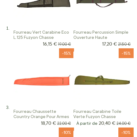
Fourreau Vert Carabine Eco
Fourreau Percussion Simple
L.125 Fuzyon Chasse
Ouverture Haute
16,15 €
17,20 €
Prix Spécial
Prix Spécial
Prix normal
Prix norm
19,00 €
21,50 €
-15%
-15%
Fourreau Chaussette
Fourreau Carabine Toile
Country Orange Pour Armes
Verte Fuzyon Chasse
18,70 €
20,40 €
Prix Spécial
Prix normal
À partir de
Prix norma
22,00 €
24,00 €
-10%
-10%