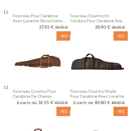
Fourreau Pour Carabine
Fourreau Country En
Avec Lunette GhostCamo
Cordura Pour Carabine Avec
Percussion
Lunette
27,92 €
28,90 €
Prix Spécial
Prix Spécial
Prix normal
Prix norma
34,90 €
34,00 €
-15%
-15%
Fourreau Country Pour
Fourreau Country Vinyle
Carabine De Chasse
Pour Carabine Avec Lunette
36,55 €
40,80 €
À partir de
Prix normal
À partir de
Prix norma
43,00 €
48,00 €
-15%
-15%