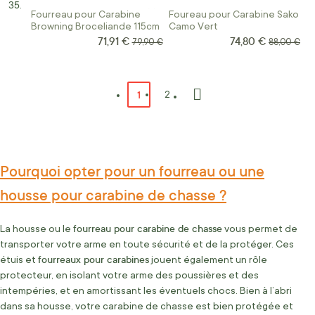
Fourreau pour Carabine
Foureau pour Carabine Sako
Browning Broceliande 115cm
Camo Vert
71,91 €
74,80 €
Prix Spécial
Prix Spécial
Prix normal
Prix norma
79,90 €
88,00 €
Page
Vous lisez actuellement la page
1
Page
2
Page
Suivant
Pourquoi opter pour un fourreau ou une
housse pour carabine de chasse ?
fourreau pour carabine de chasse
La housse ou le
vous permet de
transporter votre arme en toute sécurité et de la protéger. Ces
fourreaux pour carabines
étuis et
jouent également un rôle
protecteur, en isolant votre arme des poussières et des
intempéries, et en amortissant les éventuels chocs. Bien à l’abri
dans sa housse, votre carabine de chasse est bien protégée et