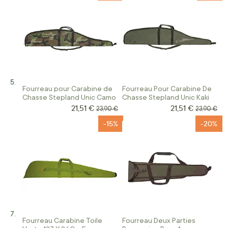
Fourreau pour Carabine de
Fourreau Pour Carabine De
Chasse Stepland Unic Camo
Chasse Stepland Unic Kaki
21,51 €
21,51 €
Prix Spécial
Prix Spécial
Prix normal
Prix norma
23,90 €
23,90 €
-15%
-20%
Fourreau Carabine Toile
Fourreau Deux Parties