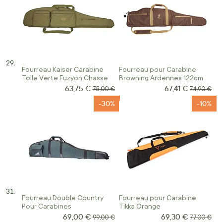
Fourreau Kaiser Carabine
Fourreau pour Carabine
Toile Verte Fuzyon Chasse
Browning Ardennes 122cm
63,75 €
67,41 €
Prix Spécial
Prix Spécial
Prix normal
Prix norma
75,00 €
74,90 €
-30%
-10%
Fourreau Double Country
Fourreau pour Carabine
Pour Carabines
Tikka Orange
69,00 €
69,30 €
Prix Spécial
Prix Spécial
Prix normal
Prix norma
99,00 €
77,00 €