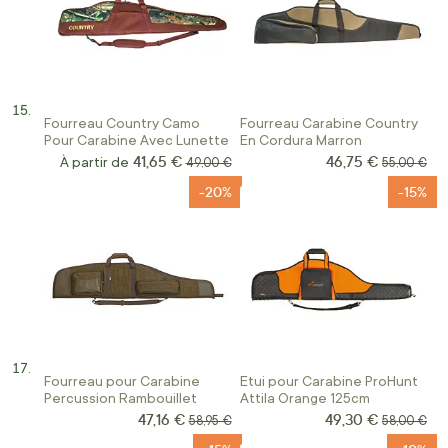
Fourreau Country Camo
Fourreau Carabine Country
Pour Carabine Avec Lunette
En Cordura Marron
41,65 €
46,75 €
Prix Spécial
À partir de
Prix normal
Prix norma
49,00 €
55,00 €
-20%
-15%
Fourreau pour Carabine
Etui pour Carabine ProHunt
Percussion Rambouillet
Attila Orange 125cm
47,16 €
49,30 €
Prix Spécial
Prix Spécial
Prix normal
Prix norma
58,95 €
58,00 €