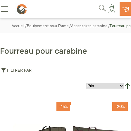
Allez au contenu
Basculer la navigation
Rechercher
Accueil
Equipement pour l'Arme
Accessoires carabine
Fourreau po
Fourreau pour carabine
FILTRER PAR
Par
-15%
-20%