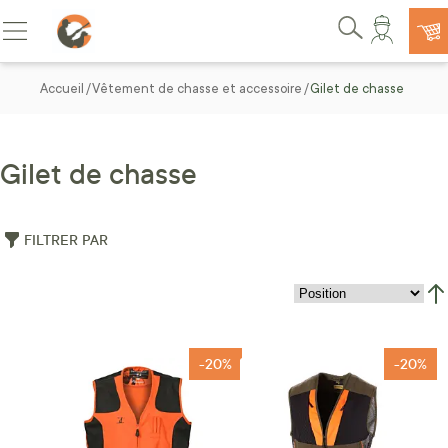
Allez au contenu
Basculer la navigation
Rechercher
Accueil
Vêtement de chasse et accessoire
Gilet de chasse
Gilet de chasse
FILTRER PAR
Par
-20%
-20%