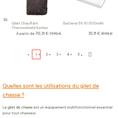
Gilet Chauffant
Batterie 5V 10 000mAh
Thermoshield Somlys
70,31 €
35,11 €
Prix Spécial
À partir de
Prix normal
Prix norma
79,90 €
39,90 €
Page
Vous lisez actuellement la page
1
Page
Page
Page
Page
2
3
4
5
Page
Suivant
Quelles sont les utilisations du gilet de
chasse ?
gilet de chasse
Le
est un équipement multifonctionnel essentiel
pour tout chasseur.