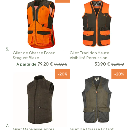
Gilet de Chasse Forez
Gilet Tradition Haute
Stagunt Blaze
Visibilité Percussion
79,20 €
53,90 €
À partir de
Prix normal
Prix norma
99,00 €
53,90 €
-20%
-20%
Gilet Matelassé après
Gilet De Chasse Enfant