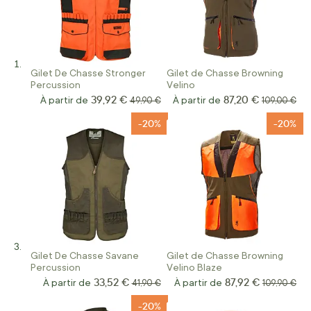
Gilet De Chasse Stronger
Gilet de Chasse Browning
Percussion
Velino
39,92 €
87,20 €
À partir de
Prix normal
À partir de
Prix normal
49,90 €
109,00 €
-20%
-20%
Gilet De Chasse Savane
Gilet de Chasse Browning
Percussion
Velino Blaze
33,52 €
87,92 €
À partir de
Prix normal
À partir de
Prix normal
41,90 €
109,90 €
-20%