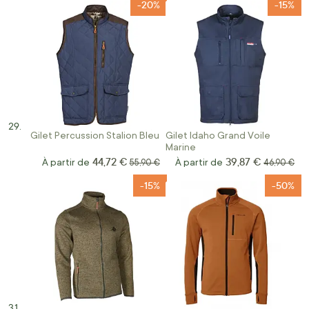
-20%
-15%
Gilet Percussion Stalion Bleu
Gilet Idaho Grand Voile
Marine
44,72 €
39,87 €
À partir de
Prix normal
À partir de
Prix norma
55,90 €
46,90 €
-15%
-50%