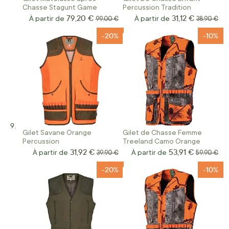
Chasse Stagunt Game
Percussion Tradition
79,20 €
31,12 €
À partir de
Prix normal
À partir de
Prix norma
99,00 €
38,90 €
-20%
-10%
Gilet Savane Orange
Gilet de Chasse Femme
Percussion
Treeland Camo Orange
31,92 €
53,91 €
À partir de
Prix normal
À partir de
Prix norma
39,90 €
59,90 €
-20%
-10%