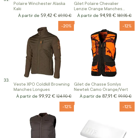
Polaire Winchester Alaska
Gilet Polaire Chevalier
Kaki
Lenzie Orange Manches
Longues
59,42 €
94,98 €
À partir de
Prix normal
À partir de
Prix norma
69,90 €
189,95 €
-20%
-12%
Veste XPO Coldkill Browning
Gilet de Chasse Somlys
Manches Longues
Newtek Camo Orange/Vert
99,92 €
87,91 €
À partir de
Prix normal
À partir de
Prix norma
124,90 €
99,90 €
-12%
-12%