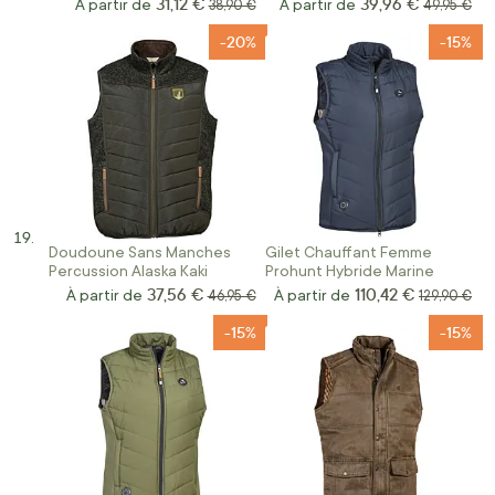
31,12 €
39,96 €
À partir de
Prix normal
À partir de
Prix norma
38,90 €
49,95 €
-20%
-15%
Doudoune Sans Manches
Gilet Chauffant Femme
Percussion Alaska Kaki
Prohunt Hybride Marine
37,56 €
110,42 €
À partir de
Prix normal
À partir de
Prix normal
46,95 €
129,90 €
-15%
-15%