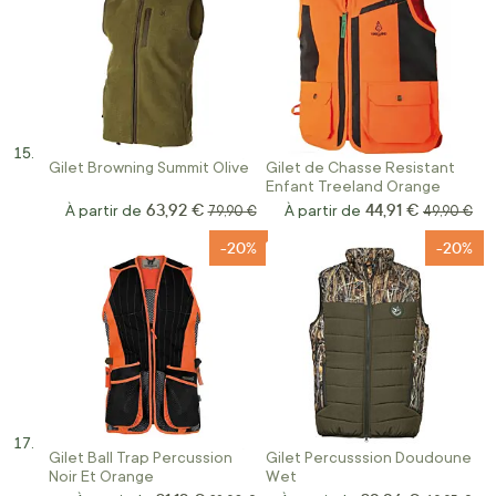
Gilet Browning Summit Olive
Gilet de Chasse Resistant
Enfant Treeland Orange
63,92 €
44,91 €
À partir de
Prix normal
À partir de
Prix norma
79,90 €
49,90 €
-20%
-20%
Gilet Ball Trap Percussion
Gilet Percusssion Doudoune
Noir Et Orange
Wet