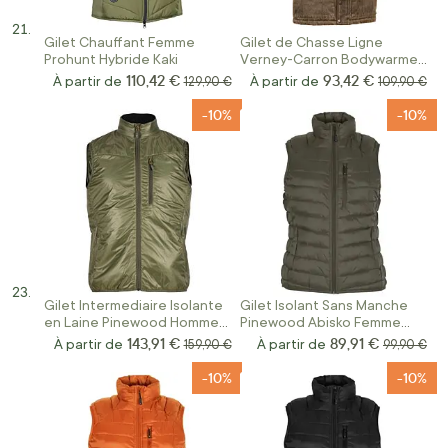
Gilet Chauffant Femme
Gilet de Chasse Ligne
Prohunt Hybride Kaki
Verney-Carron Bodywarmer
Fox Revival Marron
110,42 €
93,42 €
À partir de
Prix normal
À partir de
Prix normal
129,90 €
109,90 €
-10%
-10%
Gilet Intermediaire Isolante
Gilet Isolant Sans Manche
en Laine Pinewood Homme
Pinewood Abisko Femme
Kaki
Kaki
143,91 €
89,91 €
À partir de
Prix normal
À partir de
Prix norma
159,90 €
99,90 €
-10%
-10%