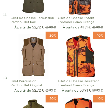
Gilet De Chasse Percussion
Gilet de Chasse Enfant
Rambouillet Kaki
Treeland Camo Orange
52,72 €
41,31 €
À partir de
Prix normal
À partir de
Prix norma
65,90 €
45,90 €
-20%
-10%
Gilet Percussion
Gilet de Chasse Resistant
Rambouillet Original
Treeland Camo Orange
52,72 €
53,91 €
À partir de
Prix normal
À partir de
Prix norma
65,90 €
59,90 €
-20%
-10%