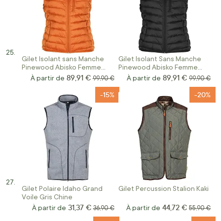
Gilet Isolant sans Manche
Gilet Isolant Sans Manche
Pinewood Abisko Femme
Pinewood Abisko Femme
Orange
Noir
89,91 €
89,91 €
À partir de
Prix normal
À partir de
Prix norma
99,90 €
99,90 €
-15%
-20%
Gilet Polaire Idaho Grand
Gilet Percussion Stalion Kaki
Voile Gris Chine
31,37 €
44,72 €
À partir de
Prix normal
À partir de
Prix norma
36,90 €
55,90 €