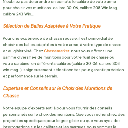
calibre
arme
N'oubliez pas de prendre en compte le
de votre
munitions
calibre 30-06
calibre 308 Win
Mag
pour choisir vos
:
,
,
calibre 243 Wi
n...
Sélection de Balles Adaptées à Votre Pratique
Pour une expérience de chasse réussie, il est primordial de
balles
arme
type
chasse
choisir des
adaptées à votre
, à votre
de
gibier
Chassemarket
et au
visé. Chez
, nous vous offrons une
munitions
fusil
de
chasse
gamme diversifiée de
pour votre
ou
carabine
calibres
calibre 30-06
calibre 308
votre
, en différents
(
,
win mag
...), soigneusement sélectionnées pour garantir précision
et performance sur le terrain.
Expertise et Conseils sur le Choix des Munitions de
Chasse
équipe d'experts
conseils
Notre
est là pour vous fournir des
personnalisés
choix
des
munitions
sur le
. Que vous recherchiez des
gros
gibier
projectiles spécifiques pour le
ou que vous ayez des
calibres
marques
interrogations sur les
et les
, nous sommes là