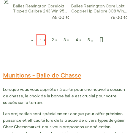
Balles Remington Corelokt
Balles Remington Core Lokt
Tipped Calibre 243 Win 95
Copper Hp Calibre 308 Win
Gr
150 Grains
65,00 €
76,00 €
Page
Vous lisez actuellement la page
1
Page
Page
Page
Page
2
3
4
5
Page
Suivant
Munitions - Balle de Chasse
Lorsque vous vous apprêtez à partir pour une nouvelle session
balle
de chasse, le choix de la bonne
est crucial pour votre
succès sur le terrain.
précision
Les projectiles sont spécialement conçus pour offrir
,
puissance
efficacité
types
de
gibier
et
lors de la traque de divers
.
Chassemarket
sélection
Chez
, nous vous proposons une