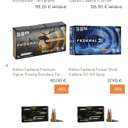
Bondstrike - 180 grains
Classic Calibre 9.3x74R
119,20 €
126,90 €
Prix Spécial
Prix Spécial
Prix normal
Prix norma
149,00 €
141,00 €
Balles Federal Premium
Balles Federal Power Shok
Ogive Trophy Bonded Tip
Calibre 30-06 Sprg
Calibre 30-06 Sprg
80,00 €
37,90 €
-25%
-25%