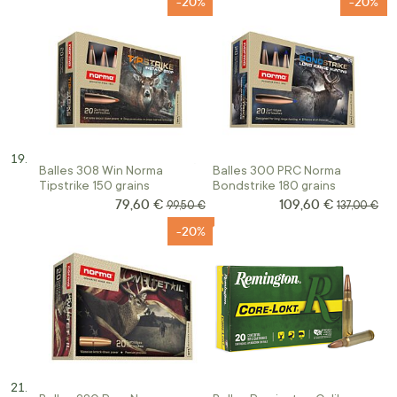
-20%
-20%
Balles 308 Win Norma
Balles 300 PRC Norma
Tipstrike 150 grains
Bondstrike 180 grains
79,60 €
109,60 €
Prix Spécial
Prix Spécial
Prix normal
Prix norma
99,50 €
137,00 €
-20%