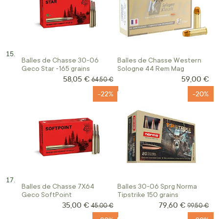
Balles de Chasse 30-06
Balles de Chasse Western
Geco Star -165 grains
Sologne 44 Rem Mag
58,05 €
59,00 €
Prix Spécial
Prix normal
64,50 €
-22%
-20%
Balles de Chasse 7X64
Balles 30-06 Sprg Norma
Geco SoftPoint
Tipstrike 150 grains
35,00 €
79,60 €
Prix Spécial
Prix Spécial
Prix normal
Prix norma
45,00 €
99,50 €