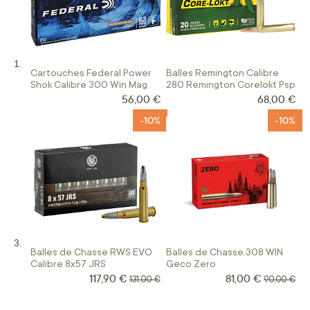
Cartouches Federal Power
Balles Remington Calibre
Shok Calibre 300 Win Mag
280 Remington Corelokt Psp
56,00 €
68,00 €
-10%
-10%
Balles de Chasse RWS EVO
Balles de Chasse.308 WIN
Calibre 8x57 JRS
Geco Zero
117,90 €
81,00 €
Prix Spécial
Prix Spécial
Prix normal
Prix norma
131,00 €
90,00 €