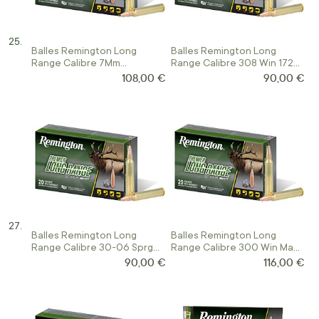
Balles Remington Long
Balles Remington Long
Range Calibre 7Mm
Range Calibre 308 Win 172
Remington Mag 175 Gr Ogive
Gr Ogive Speer Impact
108,00 €
90,00 €
Speer Impact
Balles Remington Long
Balles Remington Long
Range Calibre 30-06 Sprg
Range Calibre 300 Win Mag
172 Gr Ogive Speer Impact
190 Gr Ogive Speer Impact
90,00 €
116,00 €