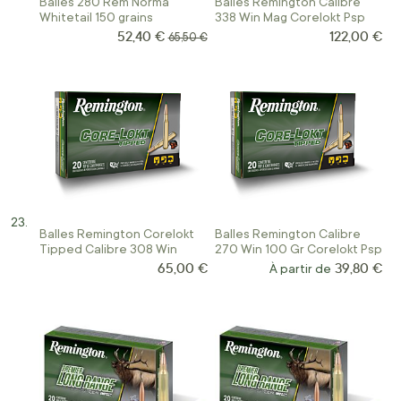
Balles 280 Rem Norma
Balles Remington Calibre
Whitetail 150 grains
338 Win Mag Corelokt Psp
52,40 €
122,00 €
Prix Spécial
Prix normal
65,50 €
Balles Remington Corelokt
Balles Remington Calibre
Tipped Calibre 308 Win
270 Win 100 Gr Corelokt Psp
65,00 €
39,80 €
À partir de