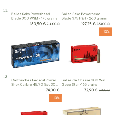
Balles Sako Powerhead
Balles Sako Powerhead
Blade 300 WSM - 175 grains
Blade 375 H&H - 260 grains
160,50 €
197,25 €
Prix Spécial
Prix Spécial
Prix normal
Prix normal
214,00 €
263,00 €
-10%
Cartouches Federal Power
Balles de Chasse 300 Win
Shok Calibre 45/70 Gvt 300
Geco Star -165 grains
Grains
74,00 €
72,90 €
Prix Spécial
Prix norma
81,00 €
-10%