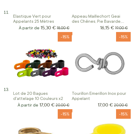
Elastique Vert pour
Appeau Maillechort Geai
Appelants 25 Mètres
des Chênes, Pie Bavarde,
Bécassine
15,30 €
16,15 €
Prix Spécial
À partir de
Prix normal
Prix norma
18,00 €
19,00 €
-15%
-15%
Lot de 20 Bagues
Tourillon Emerillon Inox pour
d'attelage 10 Couleurs x2
Appelant
17,00 €
17,00 €
Prix Spécial
À partir de
Prix normal
Prix norma
20,00 €
20,00 €
-15%
-15%