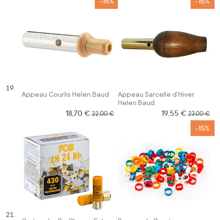
-15%
-15%
Appeau Courlis Helen Baud
Appeau Sarcelle d'Hiver
Helen Baud
18,70 €
19,55 €
Prix Spécial
Prix Spécial
Prix normal
Prix norma
22,00 €
23,00 €
-15%