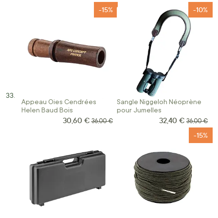
-15%
-10%
Appeau Oies Cendrées
Sangle Niggeloh Néoprène
Helen Baud Bois
pour Jumelles
30,60 €
32,40 €
Prix Spécial
Prix Spécial
Prix normal
Prix norma
36,00 €
36,00 €
-15%