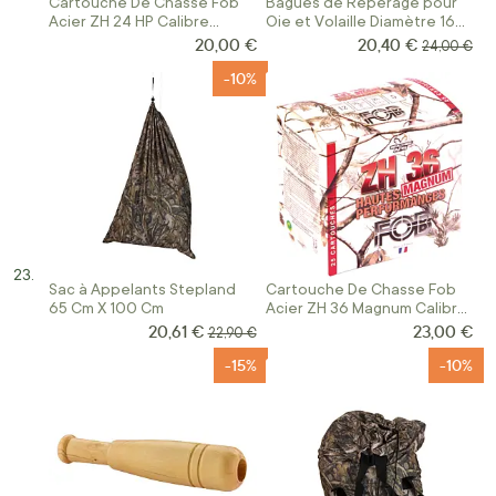
Cartouche De Chasse Fob
Bagues de Repérage pour
Acier ZH 24 HP Calibre
Oie et Volaille Diamètre 16
20/70
MM
20,00 €
20,40 €
Prix Spécial
Prix norma
24,00 €
-10%
Sac à Appelants Stepland
Cartouche De Chasse Fob
65 Cm X 100 Cm
Acier ZH 36 Magnum Calibre
12/76
20,61 €
23,00 €
Prix Spécial
Prix normal
22,90 €
-15%
-10%