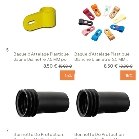
Bague d'Attelage Plastique
Bague d'Attelage Plastique
Jaune Diamètre 7,5 MM pour
Blanche Diamètre 6,5 MM
Sarcelle Hybride
pour Sarcelles
8,50 €
8,50 €
Prix Spécial
Prix Spécial
Prix normal
Prix norma
10,00 €
10,00 €
-15%
-15%
Bonnette De Protection
Bonnette De Protection