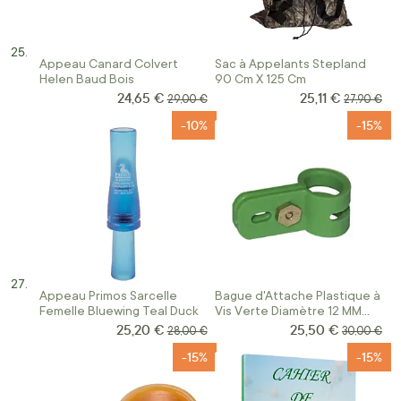
Appeau Canard Colvert
Sac à Appelants Stepland
Helen Baud Bois
90 Cm X 125 Cm
24,65 €
25,11 €
Prix Spécial
Prix Spécial
Prix normal
Prix norma
29,00 €
27,90 €
-10%
-15%
Appeau Primos Sarcelle
Bague d'Attache Plastique à
Femelle Bluewing Teal Duck
Vis Verte Diamètre 12 MM
pour Canard
25,20 €
25,50 €
Prix Spécial
Prix Spécial
Prix normal
Prix norma
28,00 €
30,00 €
-15%
-15%