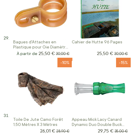
Bagues d'Attaches en
Cahier de Hutte 96 Pages
Plastique pour Oie Diamètre
16 MM
25,50 €
25,50 €
Prix Spécial
À partir de
Prix normal
Prix norma
30,00 €
30,00 €
-10%
-15%
Toile De Jute Camo Forêt
Appeau Mick Lacy Canard
1,50 Mètres X 3 Mètres
Dynamic Duo Double Buck
Expert
26,01 €
29,75 €
Prix Spécial
Prix Spécial
Prix normal
Prix norma
28,90 €
35,00 €