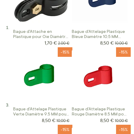
Bague d'Attache en
Bague d'Attelage Plastique
Plastique pour Oie Diamètre
Bleue Diamètre 10,5 MM
18 MM Noir
pour Canard Colvert
1,70 €
8,50 €
Prix Spécial
Prix Spécial
Prix normal
Prix norma
2,00 €
10,00 €
-15%
-15%
Bague d'Attelage Plastique
Bague d'Attelage Plastique
Verte Diamètre 9,5 MM pour
Rouge Diamètre 8,5 MM pour
Canard Pilet
Canard Siffleur
8,50 €
8,50 €
Prix Spécial
Prix Spécial
Prix normal
Prix norma
10,00 €
10,00 €
-15%
-15%