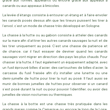
grâce aux formes, appelants ou encore grâce aux appeaux à
canards ou aux appeaux à limicoles.
La levée d’étangs consiste à entourer un étang et à faire envoler
les canards posés dessus afin que les tireurs puissent les tirer à
l’envol, c’est un mode de chasse très développé en Sologne.
La chasse à la hutte ou au gabion consiste à atteler des canards
sur la mare afin d’attirer les autres canards sauvages la nuit et de
les tirer uniquement au posé. C’est une chasse de patience et
de chance, car il faut essayer de deviner quand les canards
sauvages vont migrer en direction des pays les plus chauds. Pour
chasser à la hutte, il faut également un équipement adapté, avec
un fusil éprouvé billes d’acier, des cartouches de billes d’acier, la
carcasse du fusil fraisée afin d’y installer une lunette ou une
demi-jumelle de hutte pour tirer la nuit au posé. Il faut aussi se
munir de bonnes jumelles de huttes pour observer si un canard
s’est posé durant la nuit ou pour pouvoir l’identifier, ou avoir des
jumelles de vision nocturnes ou thermiques.
La chasse à la botte est une chasse très pratiquée dans les
grands marais comme la Camargue ou encore le long de la Loire.