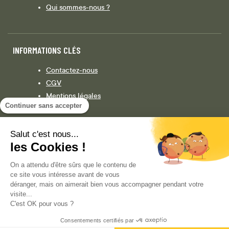
Qui sommes-nous ?
INFORMATIONS CLÉS
Contactez-nous
CGV
Mentions légales
Continuer sans accepter
Législation
Politique de confidentialité
Salut c'est nous...
les Cookies !
Facebook
Instagram
On a attendu d'être sûrs que le contenu de
ce site vous intéresse avant de vous
déranger, mais on aimerait bien vous accompagner pendant votre
visite...
COPYRIGHT © 2013-AUJOURD'HUI MAGENTO, INC. TOUS DROITS RÉSERVÉS.
C'est OK pour vous ?
Consentements certifiés par