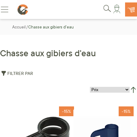
Allez au contenu
Basculer la navigation
Rechercher
Accueil
Chasse aux gibiers d'eau
Chasse aux gibiers d'eau
FILTRER PAR
Par
-15%
-15%