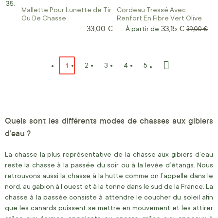
Mallette Pour Lunette de Tir
Cordeau Tressé Avec
Ou De Chasse
Renfort En Fibre Vert Olive
33,00 €
33,15 €
À partir de
Prix norma
39,00 €
Page
Vous lisez actuellement la page
1
Page
Page
Page
Page
2
3
4
5
Page
Suivant
Quels sont les différents modes de chasses aux gibiers
d’eau ?
La chasse la plus représentative de la chasse aux gibiers d’eau
reste la chasse à la passée du soir ou à la levée d’étangs. Nous
retrouvons aussi la chasse à la hutte comme on l’appelle dans le
nord, au gabion à l’ouest et à la tonne dans le sud de la France. La
chasse à la passée consiste à attendre le coucher du soleil afin
que les canards puissent se mettre en mouvement et les attirer