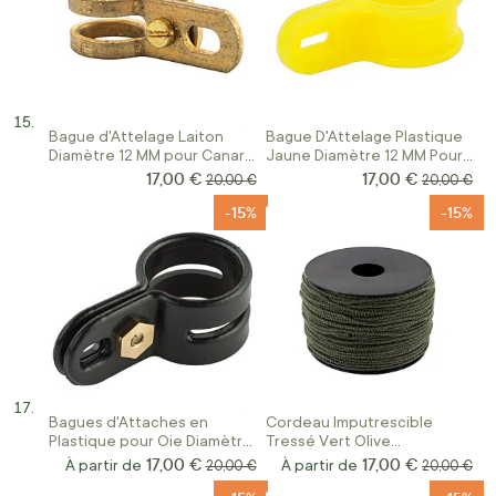
Bague d'Attelage Laiton
Bague D'Attelage Plastique
Diamètre 12 MM pour Canard
Jaune Diamètre 12 MM Pour
Colvert
Canard Colvert
17,00 €
17,00 €
Prix Spécial
Prix Spécial
Prix normal
Prix norma
20,00 €
20,00 €
-15%
-15%
Bagues d'Attaches en
Cordeau Imputrescible
Plastique pour Oie Diamètre
Tressé Vert Olive
18 MM
Polypropylène
17,00 €
17,00 €
À partir de
Prix normal
À partir de
Prix norma
20,00 €
20,00 €