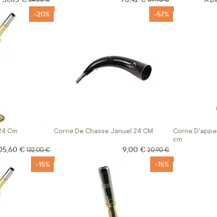
34,50 €
89,90 €
-20%
-57%
 24 Cm
Corne De Chasse Januel 24 CM
Corne D'appel
cm
05,60 €
9,00 €
rix Spécial
Prix Spécial
Prix normal
Prix normal
132,00 €
20,90 €
-15%
-15%