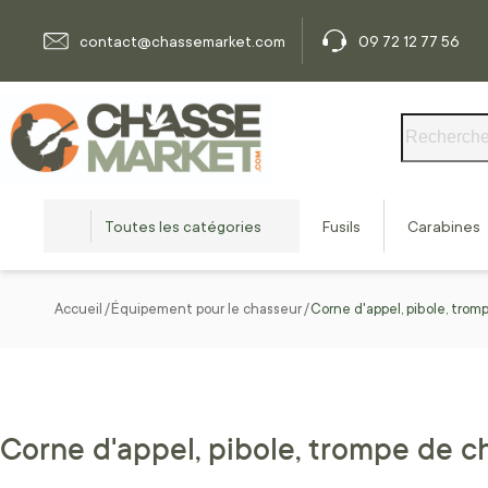
Allez au contenu
contact@chassemarket.com
09 72 12 77 56
Rechercher
Toutes les catégories
Fusils
Carabines
Accueil
Équipement pour le chasseur
Corne d'appel, pibole, tro
Corne d'appel, pibole, trompe de c