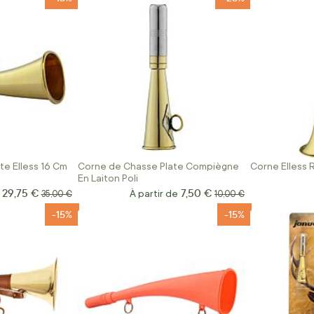
te Elless 16 Cm
Corne de Chasse Plate Compiègne
Corne Elless
En Laiton Poli
29,75 €
7,50 €
Prix Spécial
Prix normal
À partir de
Prix normal
35,00 €
10,00 €
-15%
-15%