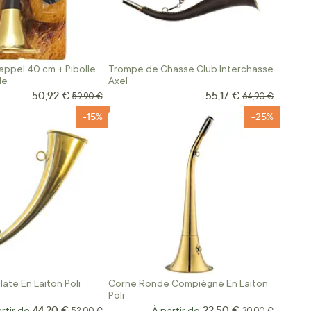
appel 40 cm + Pibolle
Trompe de Chasse Club Interchasse
le
Axel
50,92 €
55,17 €
Prix Spécial
Prix Spécial
Prix normal
Prix normal
59,90 €
64,90 €
-15%
-25%
late En Laiton Poli
Corne Ronde Compiègne En Laiton
Poli
44,20 €
22,50 €
rtir de
Prix normal
À partir de
Prix normal