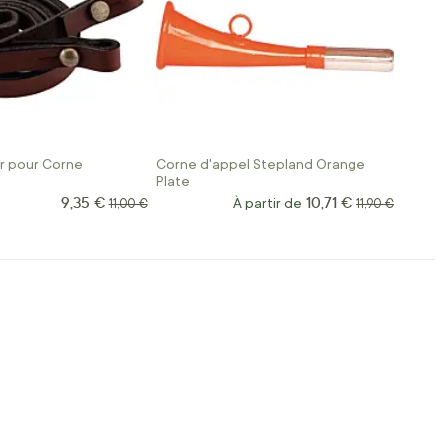
ir pour Corne
Corne d'appel Stepland Orange
Plate
9,35 €
10,71 €
Prix Spécial
Prix normal
À partir de
Prix normal
11,00 €
11,90 €
t la page