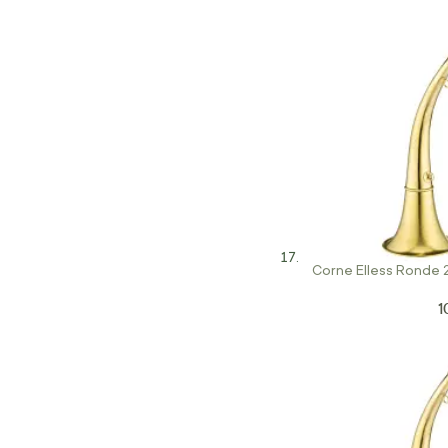
Corne Elless Ronde
1
P