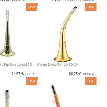
52,00 €
30,00 €
-15%
-15%
 à Pavillon Januel 30
Corne Elless Ronde 30 Cm
24,57 €
131,75 €
Prix Spécial
Prix Spécial
Prix normal
Prix normal
28,90 €
155,00 €
-15%
-15%