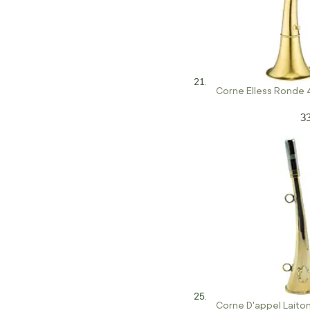
Corne Elless Ronde
3
Pr
Corne D'appel Laiton