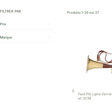
FILTRER PAR
Produits
1
-
36
sur
37
Prix
Marque
Pack Pib Ligne Vern
et 12CM