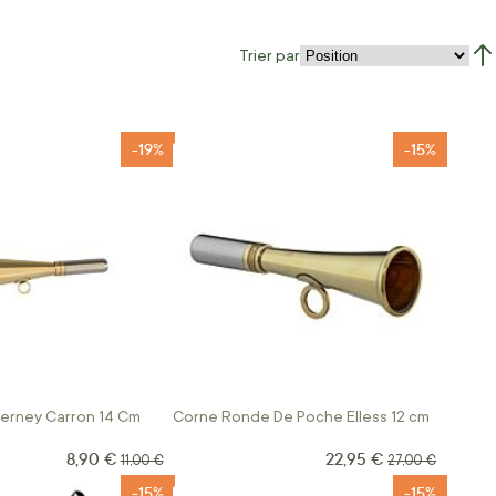
Trier par
Par
-19%
-15%
Verney Carron 14 Cm
Corne Ronde De Poche Elless 12 cm
8,90 €
22,95 €
Prix Spécial
Prix Spécial
Prix normal
Prix normal
11,00 €
27,00 €
-15%
-15%