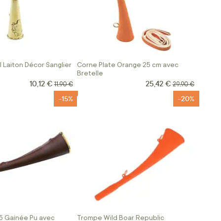
 Laiton Décor Sanglier
Corne Plate Orange 25 cm avec
Bretelle
10,12 €
25,42 €
Prix Spécial
Prix Spécial
Prix normal
Prix normal
11,90 €
29,90 €
-15%
-20%
5 Gainée Pu avec
Trompe Wild Boar Republic