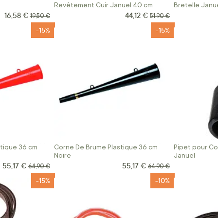
Revêtement Cuir Januel 40 cm
Bretelle Janu
16,58 €
44,12 €
Prix Spécial
Prix Spécial
Prix normal
Prix normal
19,50 €
51,90 €
-15%
-15%
tique 36 cm
Corne De Brume Plastique 36 cm
Pipet pour Co
Noire
Januel
55,17 €
55,17 €
Prix Spécial
Prix Spécial
Prix normal
Prix normal
64,90 €
64,90 €
-15%
-10%