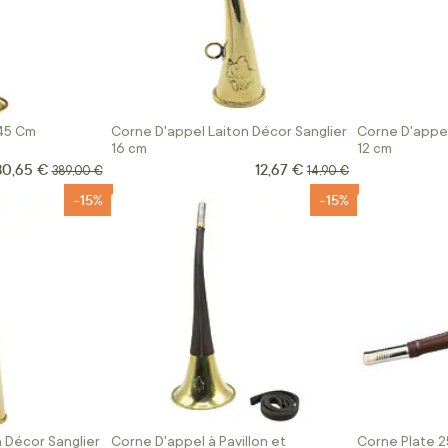
 45 Cm
Corne D'appel Laiton Décor Sanglier
Corne D'appel
16 cm
12 cm
30,65 €
12,67 €
ix Spécial
Prix Spécial
Prix normal
Prix normal
389,00 €
14,90 €
-15%
-15%
 Décor Sanglier
Corne D'appel à Pavillon et
Corne Plate 2