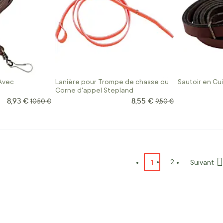
Avec
Lanière pour Trompe de chasse ou
Sautoir en Cu
Corne d'appel Stepland
8,93 €
8,55 €
Prix Spécial
Prix Spécial
Prix normal
Prix normal
10,50 €
9,50 €
Page
Vous lisez actuellemen
1
Page
2
Suivant
Page