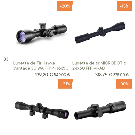
-20%
-15%
Lunette de Tir Hawke
Lunette de tir MICRODOT 6-
Vantage 30 WA FFP 4-16x50
24x50 FFP MRAD
IR SF
439,20 €
318,75 €
Prix Spécial
Prix Spécial
Prix normal
Prix normal
549,00 €
375,00 €
-21%
-30%