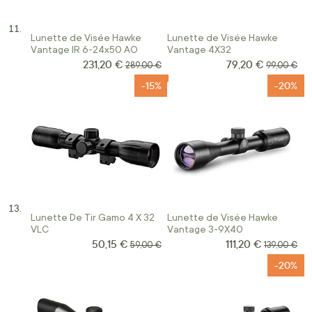
Lunette de Visée Hawke
Lunette de Visée Hawke
Vantage IR 6-24x50 AO
Vantage 4X32
231,20 €
79,20 €
Prix Spécial
Prix Spécial
Prix normal
Prix norma
289,00 €
99,00 €
-15%
-20%
Lunette De Tir Gamo 4 X 32
Lunette de Visée Hawke
VLC
Vantage 3-9X40
50,15 €
111,20 €
Prix Spécial
Prix Spécial
Prix normal
Prix normal
59,00 €
139,00 €
-20%