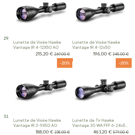
Lunette de Visée Hawke
Lunette de Visée Hawke
Vantage IR 4-12X50 AO
Vantage IR 4-12x50
215,20 €
196,00 €
Prix Spécial
Prix Spécial
Prix normal
Prix normal
269,00 €
245,00 €
-20%
-20%
Lunette de Visée Hawke
Lunette de Tir Hawke
Vantage IR 3-9X50 AO
Vantage 30 WA FFP 6-24x50
IR SF
188,00 €
463,20 €
Prix Spécial
Prix Spécial
Prix normal
Prix normal
235,00 €
579,00 €