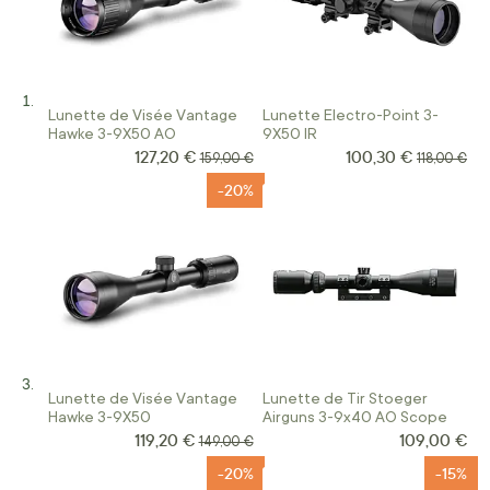
Lunette de Visée Vantage
Lunette Electro-Point 3-
Hawke 3-9X50 AO
9X50 IR
127,20 €
100,30 €
Prix Spécial
Prix Spécial
Prix normal
Prix norma
159,00 €
118,00 €
-20%
Lunette de Visée Vantage
Lunette de Tir Stoeger
Hawke 3-9X50
Airguns 3-9x40 AO Scope
119,20 €
109,00 €
Prix Spécial
Prix normal
149,00 €
-20%
-15%