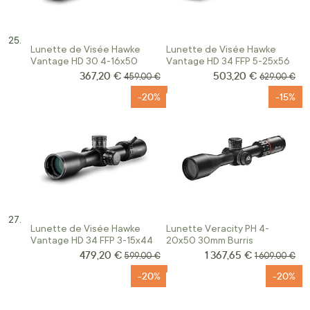
Lunette de Visée Hawke
Lunette de Visée Hawke
Vantage HD 30 4-16x50
Vantage HD 34 FFP 5-25x56
367,20 €
503,20 €
Prix Spécial
Prix Spécial
Prix normal
Prix normal
459,00 €
629,00 €
-20%
-15%
Lunette de Visée Hawke
Lunette Veracity PH 4-
Vantage HD 34 FFP 3-15x44
20x50 30mm Burris
479,20 €
1 367,65 €
Prix Spécial
Prix Spécial
Prix normal
Prix normal
599,00 €
1 609,00 €
-20%
-20%