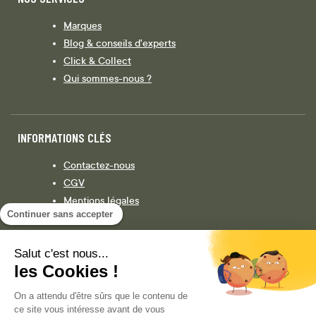
Marques
Blog & conseils d'experts
Click & Collect
Qui sommes-nous ?
INFORMATIONS CLÉS
Contactez-nous
CGV
Mentions légales
Continuer sans accepter
Législation
Politique de confidentialité
Salut c'est nous...
les Cookies !
Facebook
Instagram
On a attendu d'être sûrs que le contenu de
ce site vous intéresse avant de vous