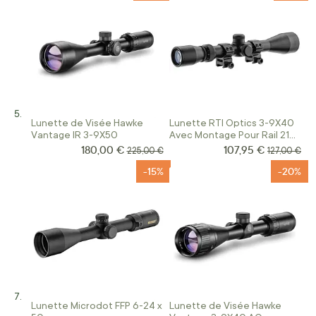
Lunette de Visée Hawke
Lunette RTI Optics 3-9X40
Vantage IR 3-9X50
Avec Montage Pour Rail 21
mm
180,00 €
107,95 €
Prix Spécial
Prix Spécial
Prix normal
Prix normal
225,00 €
127,00 €
-15%
-20%
Lunette Microdot FFP 6-24 x
Lunette de Visée Hawke