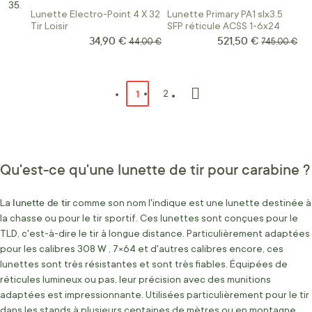
Lunette Electro-Point 4 X 32
Lunette Primary PA1 slx3.5
Tir Loisir
SFP réticule ACSS 1-6x24
34,90 €
521,50 €
Prix Spécial
Prix Spécial
Prix normal
Prix normal
44,00 €
745,00 €
Page
Vous lisez actuellement la page
1
Page
2
Page
Suivant
Qu'est-ce qu'une lunette de tir pour carabine ?
lunette de tir
La
comme son nom l'indique est une lunette destinée à
la chasse ou pour le tir sportif. Ces lunettes sont conçues pour le
TLD, c'est-à-dire le tir à longue distance. Particulièrement adaptées
pour les calibres 308 W , 7×64 et d'autres calibres encore, ces
lunettes sont très résistantes et sont très fiables. Équipées de
réticules lumineux ou pas, leur précision avec des munitions
adaptées est impressionnante. Utilisées particulièrement pour le tir
dans les stands à plusieurs centaines de mètres ou en montagne