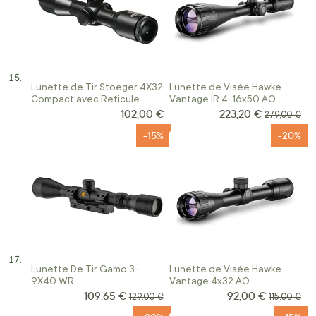
Lunette de Tir Stoeger 4X32
Lunette de Visée Hawke
Compact avec Reticule
Vantage IR 4-16x50 AO
Lumineux et Montage
102,00 €
223,20 €
Prix Spécial
Prix normal
279,00 €
-15%
-20%
Lunette De Tir Gamo 3-
Lunette de Visée Hawke
9X40 WR
Vantage 4x32 AO
109,65 €
92,00 €
Prix Spécial
Prix Spécial
Prix normal
Prix norma
129,00 €
115,00 €