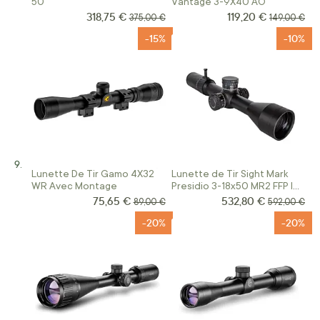
50
Vantage 3-9X40 AO
318,75 €
119,20 €
Prix Spécial
Prix Spécial
Prix normal
Prix normal
375,00 €
149,00 €
-15%
-10%
Lunette De Tir Gamo 4X32
Lunette de Tir Sight Mark
WR Avec Montage
Presidio 3-18x50 MR2 FFP IR
30mm
75,65 €
532,80 €
Prix Spécial
Prix Spécial
Prix normal
Prix normal
89,00 €
592,00 €
-20%
-20%