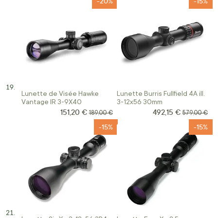
-20%
-15%
Lunette de Visée Hawke
Lunette Burris Fullfield 4A ill.
Vantage IR 3-9X40
3-12x56 30mm
151,20 €
492,15 €
Prix Spécial
Prix Spécial
Prix normal
Prix normal
189,00 €
579,00 €
-15%
-15%