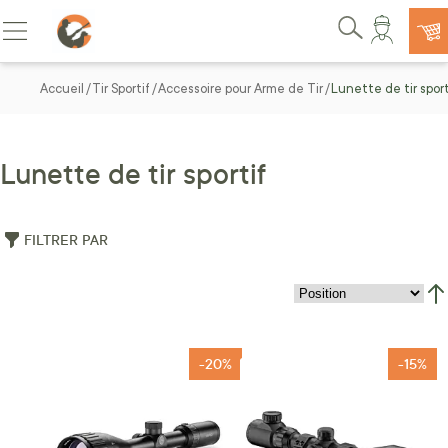
Allez au contenu
Basculer la navigation
Rechercher
Accueil
Tir Sportif
Accessoire pour Arme de Tir
Lunette de tir sport
Lunette de tir sportif
FILTRER PAR
Par
-20%
-15%