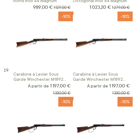
Rond Inox 44 Magnum
Octogonal Inox 44 Magnum
989,00 €
1 023,20 €
Prix Spécial
Prix Spécial
Prix normal
Prix normal
1 129,00 €
1 279,00 €
-10%
-10%
Carabine à Levier Sous
Carabine à Levier Sous
Garde Winchester M1892
Garde Winchester M1892
Short Rifle Calibre 44RM
Short Rifle Calibre 357
1 197,00 €
1 197,00 €
À partir de
À partir de
Magnum
Prix normal
Prix normal
1 330,00 €
1 330,00 €
-10%
-10%