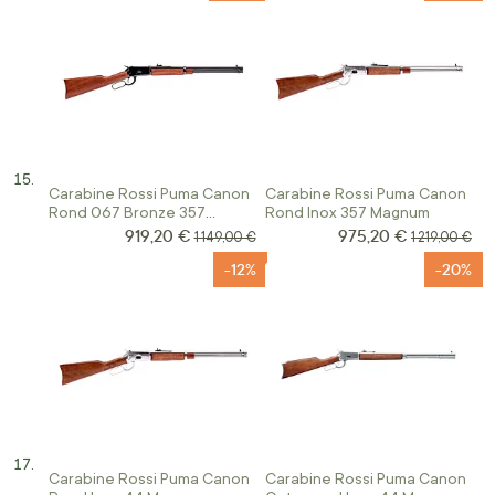
Carabine Rossi Puma Canon
Carabine Rossi Puma Canon
Rond 067 Bronze 357
Rond Inox 357 Magnum
Magnum
919,20 €
975,20 €
Prix Spécial
Prix Spécial
Prix normal
Prix normal
1 149,00 €
1 219,00 €
-12%
-20%
Carabine Rossi Puma Canon
Carabine Rossi Puma Canon