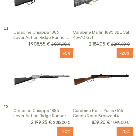
Carabine Chiappa 1886
Carabine Marlin 1895 SBL Cal
Lever Action Ridge Runner
45-70 Gvt
Calibre 45.70
1 908,55 €
2 184,05 €
Prix Spécial
Prix Spécial
Prix normal
Prix normal
2 009,00 €
2 299,00 €
-5%
-20%
Carabine Chiappa 1886
Carabine Rossi Puma 065
Lever Action Ridge Runner
Canon Rond Bronze 44
Hard Chrome Calibre 45.70
Magnum
2 199,25 €
839,20 €
Prix Spécial
Prix Spécial
Prix normal
Prix normal
2 315,00 €
1 049,00 €
-20%
-20%