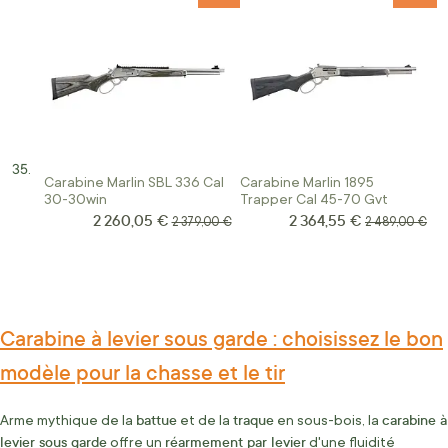
Carabine Marlin SBL 336 Cal
Carabine Marlin 1895
30-30win
Trapper Cal 45-70 Gvt
2 260,05 €
2 364,55 €
Prix Spécial
Prix Spécial
Prix normal
Prix normal
2 379,00 €
2 489,00 €
Carabine à levier sous garde : choisissez le bon
modèle pour la chasse et le tir
battue
traque
carabine à
Arme mythique de la
et de la
en sous-bois, la
levier sous garde
réarmement par levier
offre un
d'une fluidité