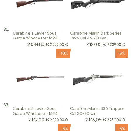
Carabine à Levier Sous
Carabine Marlin Dark Series
Garde Winchester M94
1895 Cal 45-70 Gvt
Deluxe Short Rifle Calibre
2 044,80 €
2 127,05 €
Prix Spécial
Prix Spécial
Prix normal
Prix normal
2 272,00 €
2 239,00 €
30-30Win
-10%
-5%
Carabine à Levier Sous
Carabine Marlin 336 Trapper
Garde Winchester M94
Cal 30-30 win
Deluxe Sporting Rifle Calibre
2 142,00 €
2 146,05 €
Prix Spécial
Prix Spécial
Prix normal
Prix normal
2 380,00 €
2 259,00 €
30-30Win
-5%
-5%