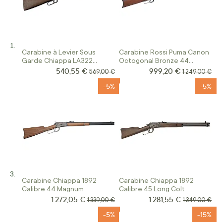
Carabine à Levier Sous
Carabine Rossi Puma Canon
Garde Chiappa LA322
Octogonal Bronze 44
Standart Finition Matte
Magnum
540,55 €
999,20 €
Prix Spécial
Prix Spécial
Prix normal
Prix normal
569,00 €
1 249,00 €
Black Canon Fileté
-5%
-5%
Carabine Chiappa 1892
Carabine Chiappa 1892
Calibre 44 Magnum
Calibre 45 Long Colt
1 272,05 €
1 281,55 €
Prix Spécial
Prix Spécial
Prix normal
Prix normal
1 339,00 €
1 349,00 €
-5%
-15%