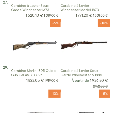
Carabine à Levier Sous
Carabine à Levier
Garde Winchester M73
Winchester Model 1873
Short Rifle Calibre 44-
Competition High Grade 357
1 520,10 €
1 771,20 €
Prix Spécial
Prix Spécial
Prix normal
Prix normal
1 689,00 €
1 968,00 €
40Win
Mag
-5%
-10%
Carabine Marlin 1895 Guide
Carabine à Levier Sous
Gun Cal 45-70 Gvt
Garde Winchester M1886
Deluxe Rifle Calibre 45-70
1 823,05 €
1 936,80 €
Prix Spécial
Prix normal
À partir de
1 919,00 €
Prix normal
2 152,00 €
-10%
-5%