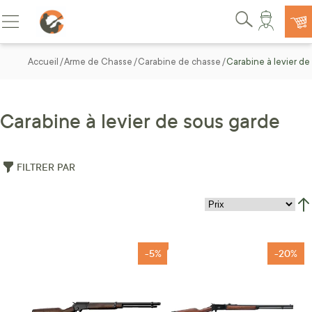
Allez au contenu
Basculer la navigation
Rechercher
Accueil
Arme de Chasse
Carabine de chasse
Carabine à levier de
Carabine à levier de sous garde
FILTRER PAR
Par
-5%
-20%