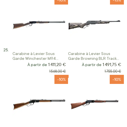
Carabine à Levier Sous
Carabine à Levier Sous
Garde Winchester M94
Garde Browning BLR Tracker
Sporter Calibre 30-30Win
Pistol Battue
1 411,20 €
1 491,75 €
À partir de
À partir de
Prix normal
Prix normal
1 568,00 €
1 755,00 €
-10%
-10%