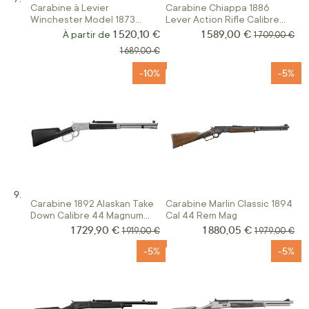
Carabine à Levier
Carabine Chiappa 1886
Winchester Model 1873
Lever Action Rifle Calibre
Short Rifle
45/70
1 520,10 €
1 589,00 €
Prix Spécial
À partir de
Prix normal
1 709,00 €
Prix normal
1 689,00 €
-10%
-5%
Carabine 1892 Alaskan Take
Carabine Marlin Classic 1894
Down Calibre 44 Magnum
Cal 44 Rem Mag
Canon octogonal
1 729,90 €
1 880,05 €
Prix Spécial
Prix Spécial
Prix normal
Prix normal
1 919,00 €
1 979,00 €
-5%
-5%