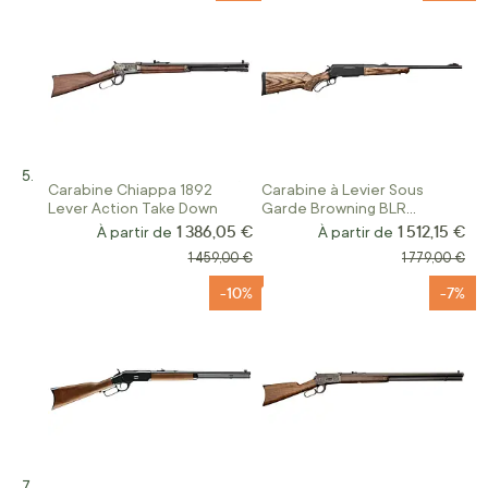
Carabine Chiappa 1892
Carabine à Levier Sous
Lever Action Take Down
Garde Browning BLR
Ligthweight Hunter
1 386,05 €
1 512,15 €
À partir de
À partir de
Laminated Brown
Prix normal
Prix normal
1 459,00 €
1 779,00 €
-10%
-7%