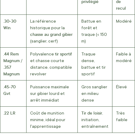
privilégié
de
recul
.30-30
La référence
Battue en
Modéré
Win
historique pour la
forêt et
chasse au grand gibier
traque (< 150
(sanglier, cerf)
m)
.44 Rem
tir sportif
Polyvalence
Traque
Faible à
Magnum
/
et chasse courte
dense,
modéré
.357
distance, compatible
battue et tir
Magnum
revolver
sportif
.45-70
Puissance maximale
Gros sanglier
Élevé
Gvt
sur gibier lourd et
en milieu
arrêt immédiat
dense
.22 LR
Tir de loisir
Coût de munition
,
Très
minime, idéal pour
initiation,
faible
l'apprentissage
entraînement