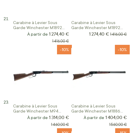
Carabine à Levier Sous
Carabine à Levier Sous
Garde Winchester M1892
Garde Winchester M1892
Large Loop Calibre 44 RM
Large Loop Calibre 357
1 274,40 €
1 274,40 €
Prix Spécial
À partir de
Prix normal
1 416,00 €
Magnum
Prix normal
1 416,00 €
-10%
-10%
Carabine à Levier Sous
Carabine à Levier Sous
Garde Winchester M94
Garde Winchester M1886
Short Rifle Calibre 30-30Win
Short Rifle Calibre 45-70
1 314,00 €
1 404,00 €
À partir de
À partir de
Prix normal
Prix normal
1 460,00 €
1 560,00 €
-10%
-15%