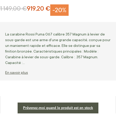
1 149,00 €
919,20 €
Prix normal
Prix Spécial
-20%
La carabine Rossi Puma 067 calibre 357 Magnum à levier de
sous-garde est une arme d'une grande capacité, conçue pour
un maniement rapide et efficace. Elle se distingue par sa
finition bronzée. Caractéristiques principales : Modèle :
Carabine à levier de sous-garde. Calibre : .357 Magnum.
Capacité :…
En savoir plus
Prévenez-moi quand le produit est en stock