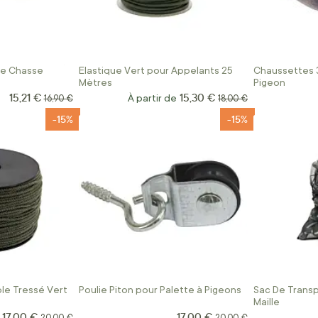
de Chasse
Elastique Vert pour Appelants 25
Chaussettes 
Mètres
Pigeon
15,21 €
15,30 €
Prix Spécial
Prix normal
À partir de
Prix normal
16,90 €
18,00 €
-15%
-15%
le Tressé Vert
Poulie Piton pour Palette à Pigeons
Sac De Transp
Maille
17,00 €
17,00 €
Prix Spécial
Prix normal
Prix normal