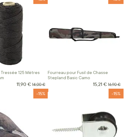
 Tressée 125 Mètres
Fourreau pour Fusil de Chasse
mm
Stepland Basic Camo
11,90 €
15,21 €
Prix Spécial
Prix Spécial
Prix normal
Prix normal
14,00 €
16,90 €
-15%
-15%