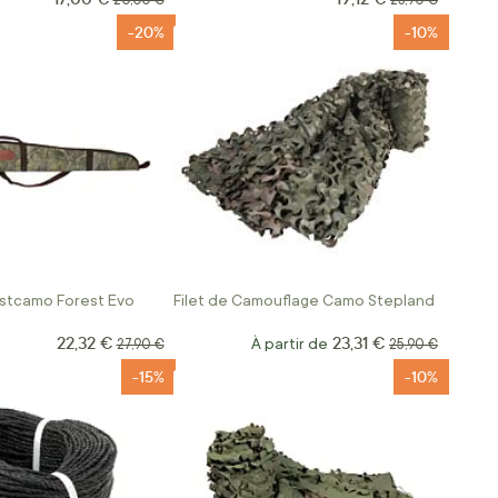
20,00 €
23,90 €
-20%
-10%
stcamo Forest Evo
Filet de Camouflage Camo Stepland
22,32 €
23,31 €
Prix Spécial
Prix normal
À partir de
Prix normal
27,90 €
25,90 €
-15%
-10%