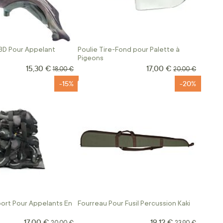
3D Pour Appelant
Poulie Tire-Fond pour Palette à
Pigeons
15,30 €
17,00 €
Prix Spécial
Prix Spécial
Prix normal
Prix normal
18,00 €
20,00 €
-15%
-20%
ort Pour Appelants En
Fourreau Pour Fusil Percussion Kaki
17,00 €
19,12 €
Prix Spécial
Prix Spécial
Prix normal
Prix normal