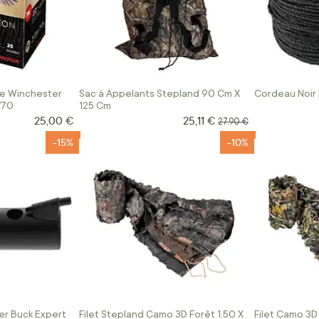
e Winchester
Sac à Appelants Stepland 90 Cm X
Cordeau Noir 
/70
125 Cm
25,00 €
25,11 €
Prix Spécial
Prix normal
27,90 €
-15%
-10%
r Buck Expert
Filet Stepland Camo 3D Forêt 1,50 X
Filet Camo 3D