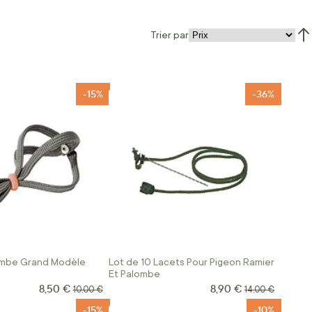
Trier par
Par
-15%
-36%
ombe Grand Modèle
Lot de 10 Lacets Pour Pigeon Ramier
Et Palombe
8,50 €
8,90 €
Prix Spécial
Prix Spécial
Prix normal
Prix normal
10,00 €
14,00 €
-15%
-10%