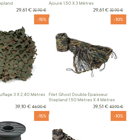
epland
Ajouré 1,50 X 3 Mètres
29,61 €
29,61 €
Prix Spécial
Prix Spécial
Prix normal
Prix normal
32,90 €
32,90 €
-15%
-10%
uflage 3 X 2,40 Mètres
Filet Ghost Double Epaisseur
Stepland 1,50 Mètres X 4 Mètres
39,10 €
39,51 €
Prix Spécial
Prix Spécial
Prix normal
Prix normal
46,00 €
43,90 €
-15%
-10%