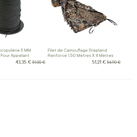
propylène 5 MM
Filet de Camouflage Stepland
 Pour Appelant
Renforcé 1,50 Mètres X 4 Mètres
43,35 €
51,21 €
Prix Spécial
Prix Spécial
Prix normal
Prix normal
51,00 €
56,90 €
t la page