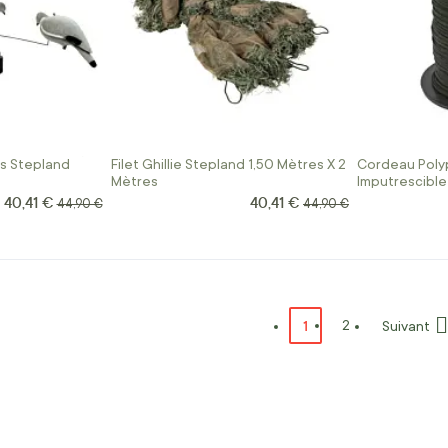
s Stepland
Filet Ghillie Stepland 1,50 Mètres X 2
Cordeau Poly
Mètres
Imputrescible
40,41 €
40,41 €
Prix Spécial
Prix Spécial
Prix normal
Prix normal
44,90 €
44,90 €
Page
Vous lisez actuellemen
1
Page
2
Suivant
Page