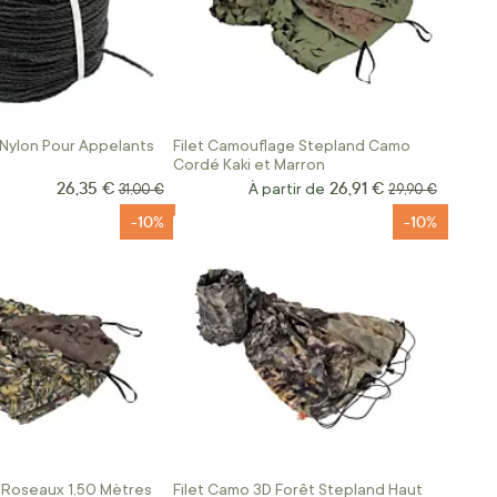
Nylon Pour Appelants
Filet Camouflage Stepland Camo
Cordé Kaki et Marron
26,35 €
26,91 €
Prix Spécial
Prix normal
À partir de
Prix normal
31,00 €
29,90 €
-10%
-10%
 Roseaux 1,50 Mètres
Filet Camo 3D Forêt Stepland Haut