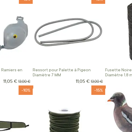
s Ramiers en
Ressort pour Palette à Pigeon
Fusette Noire
Diamètre 7 MM
Diamètre 1,8 
11,05 €
11,05 €
Prix Spécial
Prix Spécial
Prix normal
Prix normal
13,00 €
13,00 €
-10%
-15%