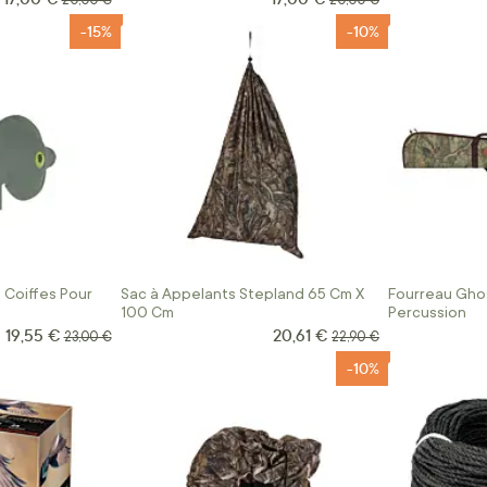
20,00 €
20,00 €
-15%
-10%
 Coiffes Pour
Sac à Appelants Stepland 65 Cm X
Fourreau Gho
100 Cm
Percussion
19,55 €
20,61 €
Prix Spécial
Prix Spécial
Prix normal
Prix normal
23,00 €
22,90 €
-10%