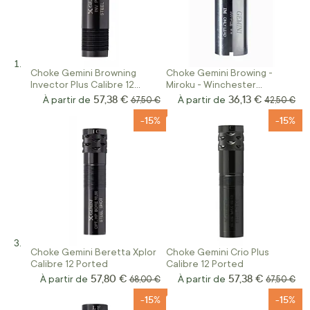
Choke Gemini Browning
Choke Gemini Browing -
Invector Plus Calibre 12
Miroku - Winchester
Ported
Invector Plus Calibre 12
57,38 €
36,13 €
À partir de
Prix normal
À partir de
Prix norma
67,50 €
42,50 €
-15%
-15%
Choke Gemini Beretta Xplor
Choke Gemini Crio Plus
Calibre 12 Ported
Calibre 12 Ported
57,80 €
57,38 €
À partir de
Prix normal
À partir de
Prix norma
68,00 €
67,50 €
-15%
-15%