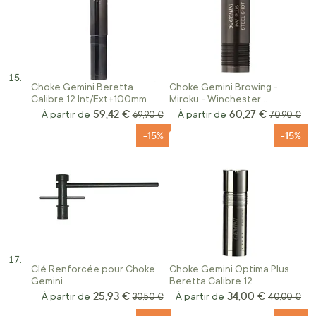
Choke Gemini Beretta
Choke Gemini Browing -
Calibre 12 Int/Ext+100mm
Miroku - Winchester
Invector Plus Calibre 12
59,42 €
60,27 €
À partir de
Prix normal
À partir de
Prix norma
69,90 €
70,90 €
Int/Ext +2cm
-15%
-15%
Clé Renforcée pour Choke
Choke Gemini Optima Plus
Gemini
Beretta Calibre 12
25,93 €
34,00 €
À partir de
Prix normal
À partir de
Prix norma
30,50 €
40,00 €