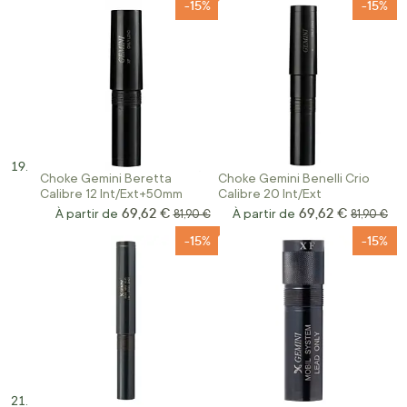
-15%
-15%
Choke Gemini Beretta
Choke Gemini Benelli Crio
Calibre 12 Int/Ext+50mm
Calibre 20 Int/Ext
69,62 €
69,62 €
À partir de
Prix normal
À partir de
Prix norm
81,90 €
81,90 €
-15%
-15%