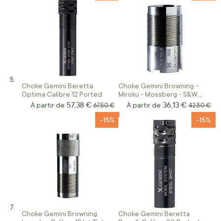
Choke Gemini Beretta
Choke Gemini Browning -
Optima Calibre 12 Ported
Miroku - Mossberg - S&W
Invector Calibre 12
57,38 €
36,13 €
À partir de
Prix normal
À partir de
Prix norma
67,50 €
42,50 €
-15%
-15%
Choke Gemini Browning
Choke Gemini Beretta