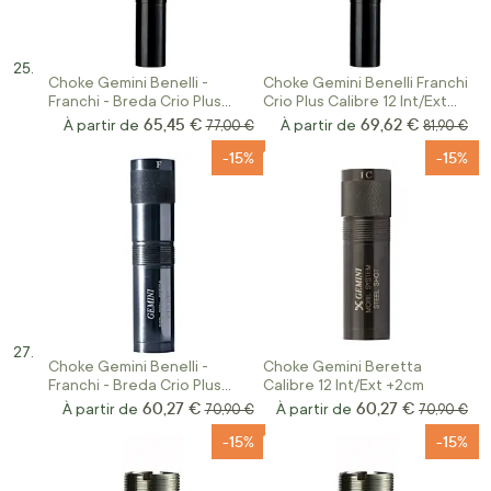
Choke Gemini Benelli -
Choke Gemini Benelli Franchi
Franchi - Breda Crio Plus
Crio Plus Calibre 12 Int/Ext
Calibre 12 Int/Ext +10cm
+5cm
65,45 €
69,62 €
À partir de
Prix normal
À partir de
Prix norm
77,00 €
81,90 €
-15%
-15%
Choke Gemini Benelli -
Choke Gemini Beretta
Franchi - Breda Crio Plus
Calibre 12 Int/Ext +2cm
Calibre 12 Int/Ext +2cm
60,27 €
60,27 €
À partir de
Prix normal
À partir de
Prix norma
70,90 €
70,90 €
-15%
-15%