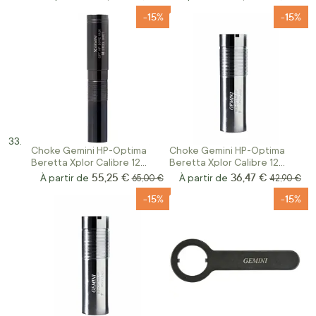
-15%
-15%
Choke Gemini HP-Optima
Choke Gemini HP-Optima
Beretta Xplor Calibre 12
Beretta Xplor Calibre 12
Int/Ext+5cm
A400 INT.70MM
55,25 €
36,47 €
À partir de
Prix normal
À partir de
Prix norma
65,00 €
42,90 €
-15%
-15%