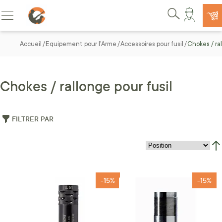
Allez au contenu
Basculer la navigation
Rechercher
Accueil
Equipement pour l'Arme
Accessoires pour fusil
Chokes / ral
Chokes / rallonge pour fusil
FILTRER PAR
Par
-15%
-15%