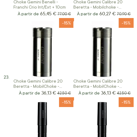
Choke Gemini Benelli -
Choke Gemini Calibre 20
Franchi Crio Int/Ext + 10cm
Beretta - Mobilchoke -
Benelli - Verney carron -
65,45 €
60,27 €
À partir de
Prix normal
À partir de
Prix norma
77,00 €
70,90 €
Chapui INT/EXT+20 70MM
-15%
-15%
Choke Gemini Calibre 20
Choke Gemini Calibre 20
Beretta - MobilChoke -
Beretta - MobilChoke -
Benelli - Breda - Verney
Benelli - Breda - Verney
36,13 €
36,13 €
À partir de
Prix normal
À partir de
Prix norma
42,50 €
42,50 €
Carron - Chapuis Int 50mm
Carron - Chapuis
-15%
-15%