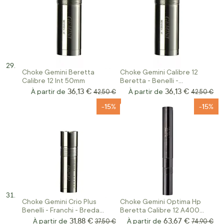
Choke Gemini Beretta
Choke Gemini Calibre 12
Calibre 12 Int 50mm
Beretta - Benelli -
Mobilchoke
36,13 €
36,13 €
À partir de
Prix normal
À partir de
Prix norma
42,50 €
42,50 €
-15%
-15%
Choke Gemini Crio Plus
Choke Gemini Optima Hp
Benelli - Franchi - Breda
Beretta Calibre 12 A400
Calibre 12
Xplor Int/Ext+10cm
31,88 €
63,67 €
À partir de
Prix normal
À partir de
Prix norma
37,50 €
74,90 €