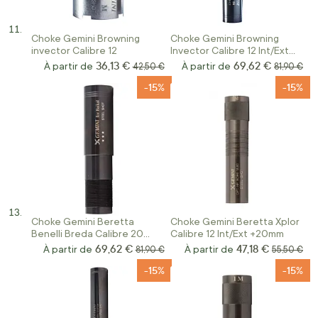
Choke Gemini Browning
Choke Gemini Browning
invector Calibre 12
Invector Calibre 12 Int/Ext
+5cm
36,13 €
69,62 €
À partir de
Prix normal
À partir de
Prix norm
42,50 €
81,90 €
-15%
-15%
Choke Gemini Beretta
Choke Gemini Beretta Xplor
Benelli Breda Calibre 20
Calibre 12 Int/Ext +20mm
INT/EXT +50
69,62 €
47,18 €
À partir de
Prix normal
À partir de
Prix norma
81,90 €
55,50 €
-15%
-15%