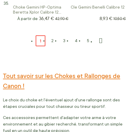
Choke Gemini HP-Optima
Cle Gemini Benelli Calibre 12
Beretta Xplor Calibre 12
INT.70MM
36,47 €
8,93 €
Prix Spécial
À partir de
Prix normal
Prix norma
42,90 €
10,50 €
Page
Vous lisez actuellement la page
1
Page
Page
Page
Page
2
3
4
5
Page
Suivant
Tout savoir sur les Chokes et Rallonges de
Canon !
Le choix du choke et l'éventuel ajout d'une rallonge sont des
étapes cruciales pour tout chasseur ou tireur sportif.
Ces accessoires permettent d'adapter votre arme à votre
environnement et au gibier recherché, transformant un simple
fusil en un outil de haute précision.