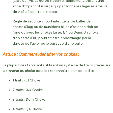
Lisse
1/4
(
ou
). La gerbe s'écarte rapidement, offrant une
zone d'impact plus large qui pardonne les légères erreurs
de visée à courte distance.
Règle de sécurité importante :
balles de
Le tir de
chasse
billes d'acier
(Slug) ou de munitions
ne doit se
Lisse, 1/4 ou Demi
faire qu'avec les chokes
. Un choke
trop serré (Full) pourrait être endommagé par la
dureté de l'acier ou le passage d'une balle.
Astuce : Comment identifier vos chokes :
La plupart des fabricants utilisent un système de traits gravés sur
la tranche du choke pour les reconnaître d'un coup d'œil :
1 trait :
Full Choke
2 traits :
3/4 Choke
3 traits :
Demi Choke
4 traits :
1/4 Choke