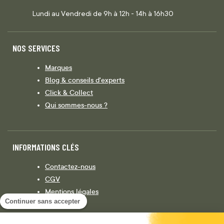
Lundi au Vendredi de 9h à 12h - 14h à 16h30
NOS SERVICES
Marques
Blog & conseils d'experts
Click & Collect
Qui sommes-nous ?
INFORMATIONS CLÉS
Contactez-nous
CGV
Mentions légales
Continuer sans accepter
Législation
Politique de confidentialité