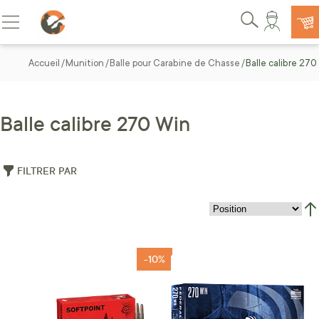
Allez au contenu
Basculer la navigation
Rechercher
Accueil
Munition
Balle pour Carabine de Chasse
Balle calibre 270
Balle calibre 270 Win
FILTRER PAR
Par
-10%