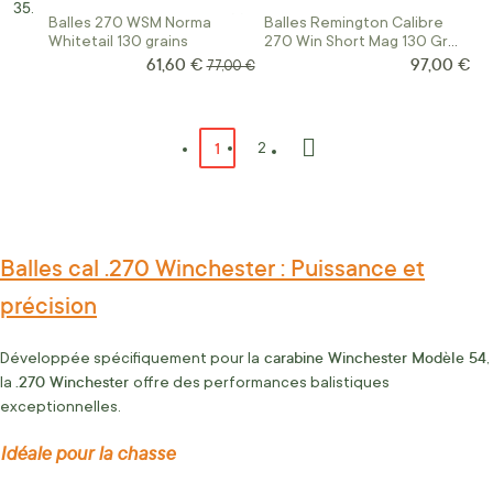
Balles 270 WSM Norma
Balles Remington Calibre
Whitetail 130 grains
270 Win Short Mag 130 Gr
Corelokt Psp
61,60 €
97,00 €
Prix Spécial
Prix normal
77,00 €
Page
Vous lisez actuellement la page
1
Page
2
Page
Suivant
Balles cal .270 Winchester : Puissance et
précision
carabine Winchester Modèle 54
Développée spécifiquement pour la
,
.270 Winchester
la
offre des performances balistiques
exceptionnelles.
Idéale pour la chasse