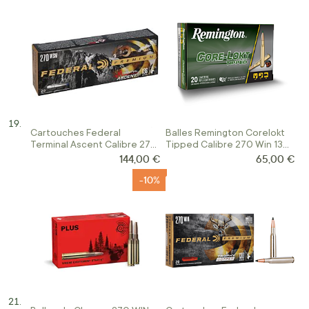
Cartouches Federal
Balles Remington Corelokt
Terminal Ascent Calibre 270
Tipped Calibre 270 Win 130
Wsm 136 Gr Terminal Ascent
Gr
144,00 €
65,00 €
-10%