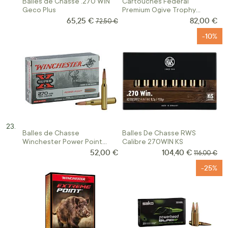
Balles de Chasse .270 WIN
Cartouches Federal
Geco Plus
Premium Ogive Trophy
Copper Calibre 270 Win 130
65,25 €
82,00 €
Prix Spécial
Prix normal
72,50 €
Grains
-10%
Balles de Chasse
Balles De Chasse RWS
Winchester Power Point
Calibre 270WIN KS
Calibre 270WIN
52,00 €
104,40 €
Prix Spécial
Prix norma
116,00 €
-25%