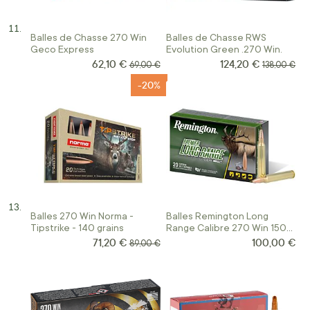
Balles de Chasse 270 Win
Balles de Chasse RWS
Geco Express
Evolution Green .270 Win.
62,10 €
124,20 €
Prix Spécial
Prix Spécial
Prix normal
Prix normal
69,00 €
138,00 €
-20%
Balles 270 Win Norma -
Balles Remington Long
Tipstrike - 140 grains
Range Calibre 270 Win 150
Gr Ogive Speer Impact
71,20 €
100,00 €
Prix Spécial
Prix normal
89,00 €