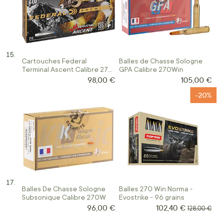
Cartouches Federal
Balles de Chasse Sologne
Terminal Ascent Calibre 270
GPA Calibre 270Win
Win 136 Gr Terminal Ascent
98,00 €
105,00 €
-20%
Balles De Chasse Sologne
Balles 270 Win Norma -
Subsonique Calibre 270W
Evostrike - 96 grains
96,00 €
102,40 €
Prix Spécial
Prix normal
128,00 €