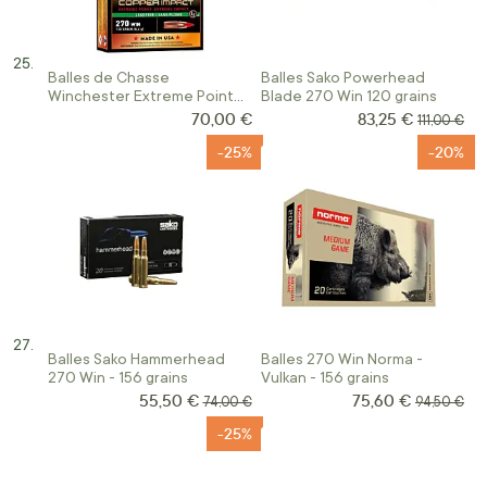
Balles de Chasse
Balles Sako Powerhead
Winchester Extreme Point
Blade 270 Win 120 grains
Lead Free Calibre 270WIN
70,00 €
83,25 €
Prix Spécial
Prix norma
111,00 €
-25%
-20%
Balles Sako Hammerhead
Balles 270 Win Norma -
270 Win - 156 grains
Vulkan - 156 grains
55,50 €
75,60 €
Prix Spécial
Prix Spécial
Prix normal
Prix norma
74,00 €
94,50 €
-25%