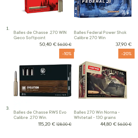
Balles de Chasse .270 WIN
Balles Federal Power Shok
Geco Softpoint
Calibre 270 Win
50,40 €
37,90 €
Prix Spécial
Prix normal
56,00 €
-10%
-20%
Balles de Chasse RWS Evo
Balles 270 Win Norma -
Calibre .270 Win.
Whitetail - 130 grains
115,20 €
44,80 €
Prix Spécial
Prix Spécial
Prix normal
Prix norma
128,00 €
56,00 €