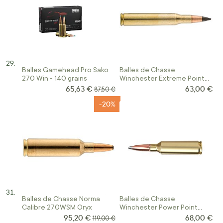
Balles Gamehead Pro Sako
Balles de Chasse
270 Win - 140 grains
Winchester Extreme Point
Calibre 270WIN
65,63 €
63,00 €
Prix Spécial
Prix normal
87,50 €
-20%
Balles de Chasse Norma
Balles de Chasse
Calibre 270WSM Oryx
Winchester Power Point
Calibre 270WSM
95,20 €
68,00 €
Prix Spécial
Prix normal
119,00 €