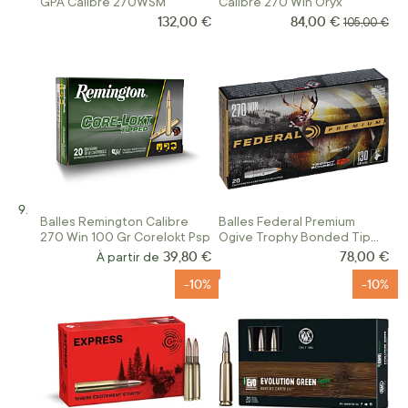
GPA Calibre 270WSM
Calibre 270 Win Oryx
132,00 €
84,00 €
Prix Spécial
Prix normal
105,00 €
Balles Remington Calibre
Balles Federal Premium
270 Win 100 Gr Corelokt Psp
Ogive Trophy Bonded Tip
Calibre 270 Win
39,80 €
78,00 €
À partir de
-10%
-10%