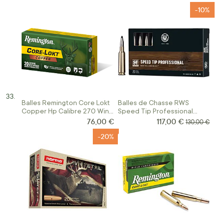
-10%
Balles Remington Core Lokt
Balles de Chasse RWS
Copper Hp Calibre 270 Win
Speed Tip Professional
130 Grains
Calibre .270 Win.
76,00 €
117,00 €
Prix Spécial
Prix normal
130,00 €
-20%