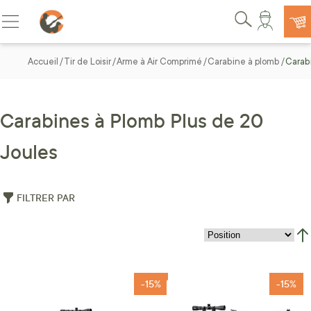
Allez au contenu
Basculer la navigation
Rechercher
Accueil
Tir de Loisir
Arme à Air Comprimé
Carabine à plomb
Carab
Carabines à Plomb Plus de 20
Joules
FILTRER PAR
Par
-15%
-15%