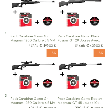
Pack Carabine Gamo G-
Pack Carabine Gamo Black
Magnum 1250 Calibre 5.5 MM
Fusion IGT 29 Joules Avec
Lunette
424,15 €
347,65 €
Prix Spécial
Prix Spécial
Prix normal
Prix normal
499,00 €
409,00 €
-15%
-15%
Pack Carabine Gamo G-
Pack Carabine Gamo Replay
Magnum 1250 Calibre 4,5 MM
Magnum IGT 45 Joules 10x
Génération 2 Calibre 5.5
424,15 €
390,15 €
Prix Spécial
Prix Spécial
Prix normal
Prix normal