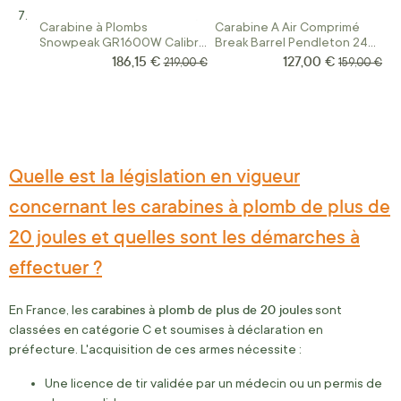
Carabine à Plombs
Carabine A Air Comprimé
Snowpeak GR1600W Calibre
Break Barrel Pendleton 24
4.5 40 Joules
Joules Calibre 4.5 MM
186,15 €
127,00 €
Prix Spécial
Prix Spécial
Prix normal
Prix normal
219,00 €
159,00 €
Quelle est la législation en vigueur
concernant les carabines à plomb de plus de
20 joules et quelles sont les démarches à
effectuer ?
carabines à plomb de plus de 20 joules
En France, les
sont
classées en catégorie C et soumises à déclaration en
préfecture. L'acquisition de ces armes nécessite :
Une licence de tir validée par un médecin ou un permis de