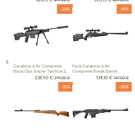
499,00 €
459,00 €
-20%
-10%
Carabine à Air Comprimé
Pack Carabine à Air
Black Ops Sniper Tactical 24
Comprimé Break Barrel
Joules Calibre 4.5 MM
Benning Calibre 4.5 MM 24
238,50 €
134,10 €
Prix Spécial
Prix Spécial
Prix normal
Prix normal
299,00 €
149,00 €
Joules
-15%
-20%