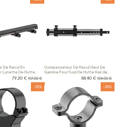
 De Recul En
Compensateur De Recul Haut De
r Lunette De Hutte
Gamme Pour Fusil De Hutte Rail de
11mm
79,20 €
88,40 €
Prix Spécial
Prix Spécial
Prix normal
Prix normal
107,00 €
104,00 €
-15%
-15%