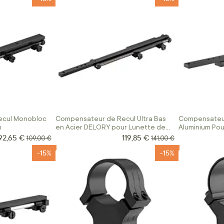
ecul Monobloc
Compensateur de Recul Ultra Bas
Compensateur
m
en Acier DELORY pour Lunette de
Aluminium Pou
Hutte
Rail De 11mm
92,65 €
119,85 €
Prix Spécial
Prix Spécial
Prix normal
Prix normal
109,00 €
141,00 €
-15%
-15%