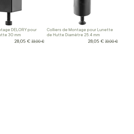
ontage DELORY pour
Colliers de Montage pour Lunette
utte 30 mm
de Hutte Diamètre 25.4 mm
28,05 €
28,05 €
Prix Spécial
Prix Spécial
Prix normal
Prix normal
33,00 €
33,00 €