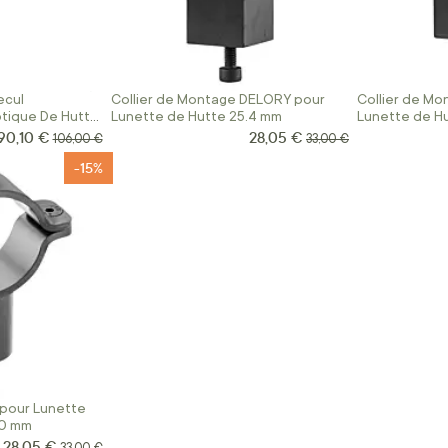
ecul
Collier de Montage DELORY pour
Collier de M
tique De Hutte
Lunette de Hutte 25.4 mm
Lunette de H
90,10 €
28,05 €
Prix Spécial
Prix Spécial
Prix normal
Prix normal
106,00 €
33,00 €
-15%
 pour Lunette
30 mm
28,05 €
Prix Spécial
Prix normal