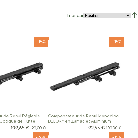
Trier par
Par
-15%
-15%
 de Recul Réglable
Compensateur de Recul Monobloc
Optique de Hutte
DELORY en Zamac et Aluminium
109,65 €
92,65 €
Prix Spécial
Prix Spécial
Prix normal
Prix normal
129,00 €
109,00 €
-26%
-15%