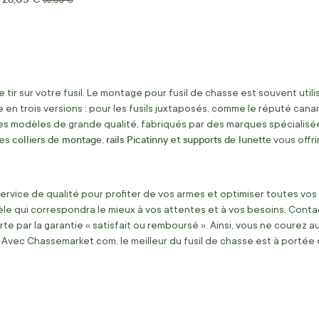
33,00 €
tir sur votre fusil. Le montage pour fusil de chasse est souvent utili
e en trois versions : pour les fusils juxtaposés, comme le réputé cana
 modèles de grande qualité, fabriqués par des marques spécialisée
colliers de montage
rails Picatinny
supports de lunette
Ces
,
et
vous offri
ervice de qualité pour profiter de vos armes et optimiser toutes vo
dèle qui correspondra le mieux à vos attentes et à vos besoins. Con
par la garantie « satisfait ou remboursé ». Ainsi, vous ne courez a
 ! Avec Chassemarket.com, le meilleur du fusil de chasse est à portée d