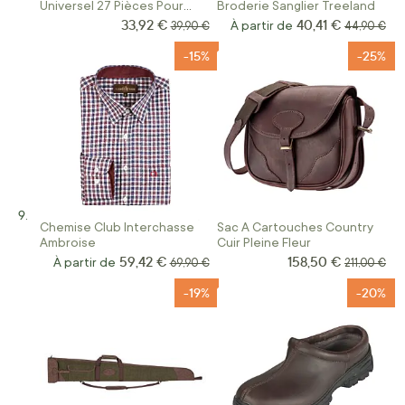
Universel 27 Pièces Pour
Broderie Sanglier Treeland
Armes
33,92 €
40,41 €
Prix Spécial
Prix normal
À partir de
Prix norma
39,90 €
44,90 €
-15%
-25%
Chemise Club Interchasse
Sac A Cartouches Country
Ambroise
Cuir Pleine Fleur
59,42 €
158,50 €
Prix Spécial
À partir de
Prix normal
Prix norma
69,90 €
211,00 €
-19%
-20%