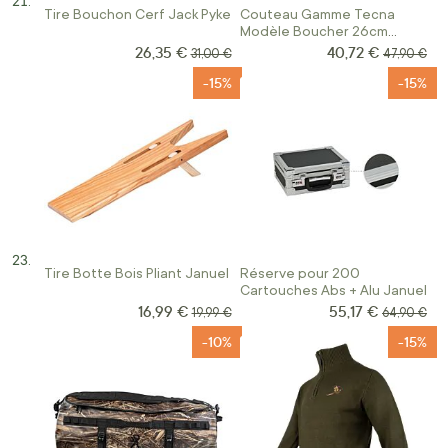
Tire Bouchon Cerf Jack Pyke
Couteau Gamme Tecna
Modèle Boucher 26cm
Januel
26,35 €
40,72 €
Prix Spécial
Prix Spécial
Prix normal
Prix norma
31,00 €
47,90 €
-15%
-15%
Tire Botte Bois Pliant Januel
Réserve pour 200
Cartouches Abs + Alu Januel
16,99 €
55,17 €
Prix Spécial
Prix Spécial
Prix normal
Prix norma
19,99 €
64,90 €
-10%
-15%