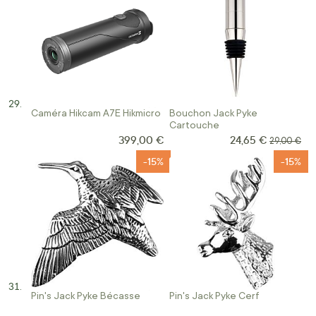
Caméra Hikcam A7E Hikmicro
Bouchon Jack Pyke
Cartouche
399,00 €
24,65 €
Prix Spécial
Prix norma
29,00 €
-15%
-15%
Pin's Jack Pyke Bécasse
Pin's Jack Pyke Cerf