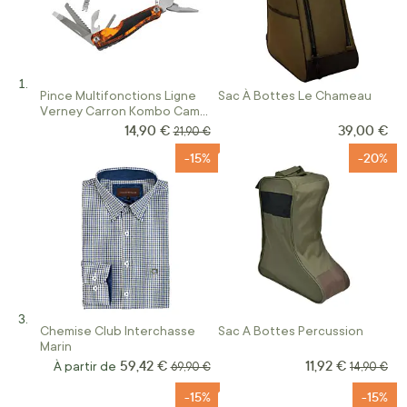
Pince Multifonctions Ligne
Sac À Bottes Le Chameau
Verney Carron Kombo Camo
Blaze
14,90 €
39,00 €
Prix Spécial
Prix normal
21,90 €
-15%
-20%
Chemise Club Interchasse
Sac A Bottes Percussion
Marin
59,42 €
11,92 €
Prix Spécial
À partir de
Prix normal
Prix norma
69,90 €
14,90 €
-15%
-15%