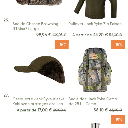
Sac de Chasse Browning
Pullover Jack Pyke Zip Faisan
RTMax7 Large
98,96 €
44,20 €
Prix Spécial
Prix normal
À partir de
Prix norma
109,95 €
52,00 €
-15%
-15%
Casquette Jack Pyke Alaska
Sac à dos Jack Pyke Camo
Kaki avec protèges oreilles
de 25 L - Camo
17,00 €
56,10 €
Prix Spécial
À partir de
Prix normal
Prix norma
20,00 €
66,00 €
-15%