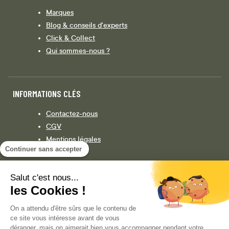
Marques
Blog & conseils d'experts
Click & Collect
Qui sommes-nous ?
INFORMATIONS CLÉS
Contactez-nous
CGV
Mentions légales
Continuer sans accepter
Législation
Politique de confidentialité
Salut c'est nous...
les Cookies !
Facebook
Instagram
On a attendu d'être sûrs que le contenu de
ce site vous intéresse avant de vous
déranger, mais on aimerait bien vous accompagner pendant votre