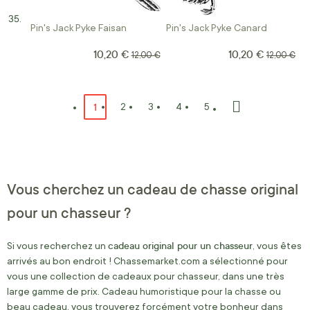
Pin's Jack Pyke Faisan
Pin's Jack Pyke Canard
10,20 €
10,20 €
Prix Spécial
Prix Spécial
Prix normal
Prix norma
12,00 €
12,00 €
Page
Vous lisez actuellement la page
1
Page
Page
Page
Page
2
3
4
5
Page
Suivant
Vous cherchez un cadeau de chasse original
pour un chasseur ?
cadeau original pour un chasseur
Si vous recherchez un
, vous êtes
arrivés au bon endroit ! Chassemarket.com a sélectionné pour
vous une collection de cadeaux pour chasseur, dans une très
large gamme de prix. Cadeau humoristique pour la chasse ou
beau cadeau, vous trouverez forcément votre bonheur dans