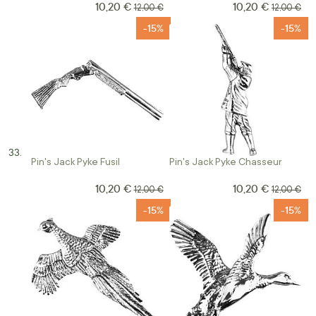
10,20 €
10,20 €
Prix Spécial
Prix Spécial
Prix normal
Prix norma
12,00 €
12,00 €
-15%
-15%
Pin's Jack Pyke Fusil
Pin's Jack Pyke Chasseur
10,20 €
10,20 €
Prix Spécial
Prix Spécial
Prix normal
Prix norma
12,00 €
12,00 €
-15%
-15%