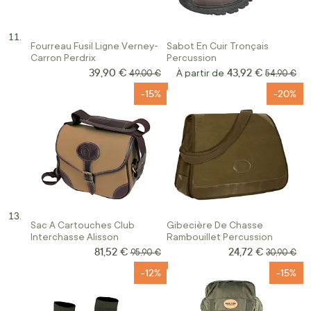
Fourreau Fusil Ligne Verney-
Sabot En Cuir Tronçais
Carron Perdrix
Percussion
39,90 €
43,92 €
Prix Spécial
Prix normal
À partir de
Prix norma
49,00 €
54,90 €
-15%
-20%
Sac A Cartouches Club
Gibecière De Chasse
Interchasse Alisson
Rambouillet Percussion
81,52 €
24,72 €
Prix Spécial
Prix Spécial
Prix normal
Prix norma
95,90 €
30,90 €
-12%
-15%