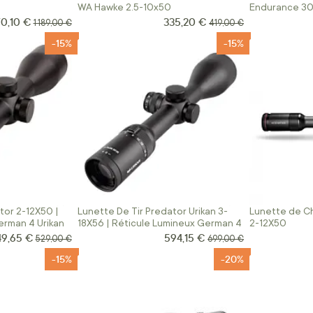
WA Hawke 2.5-10x50
Endurance 30
70,10 €
335,20 €
 Spécial
Prix Spécial
Prix normal
Prix normal
1 189,00 €
419,00 €
-15%
-15%
tor 2-12X50 |
Lunette De Tir Predator Urikan 3-
Lunette de Ch
erman 4 Urikan
18X56 | Réticule Lumineux German 4
2-12X50
49,65 €
594,15 €
ix Spécial
Prix Spécial
Prix normal
Prix normal
529,00 €
699,00 €
-15%
-20%