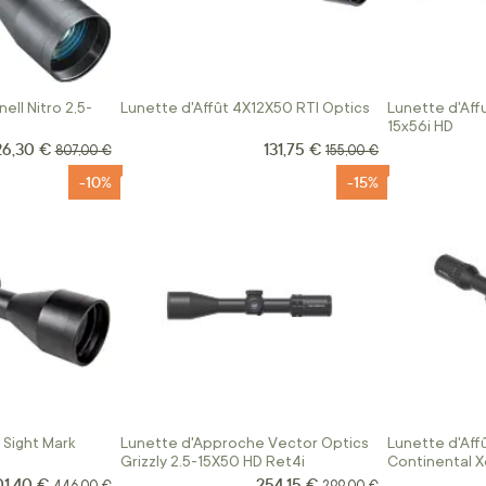
ell Nitro 2,5-
Lunette d'Affût 4X12X50 RTI Optics
Lunette d'Affu
15x56i HD
26,30 €
131,75 €
ix Spécial
Prix Spécial
Prix normal
Prix normal
807,00 €
155,00 €
-10%
-15%
 Sight Mark
Lunette d'Approche Vector Optics
Lunette d'Aff
Grizzly 2.5-15X50 HD Ret4i
Continental X
Fibre
01,40 €
254,15 €
ix Spécial
Prix Spécial
Prix normal
Prix normal