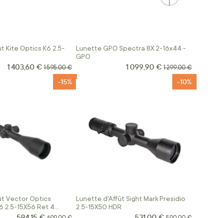
t Kite Optics K6 2,5-
Lunette GPO Spectra 8X 2-16x44 -
GPO
1 403,60 €
1 099,90 €
Prix Spécial
Prix Spécial
Prix normal
Prix normal
1 595,00 €
1 299,00 €
-15%
-10%
ût Vector Optics
Lunette d'Affût Sight Mark Presidio
6 2.5-15X56 Ret 4
2.5-15X50 HDR
594,15 €
531,00 €
Prix Spécial
Prix Spécial
Prix normal
Prix normal