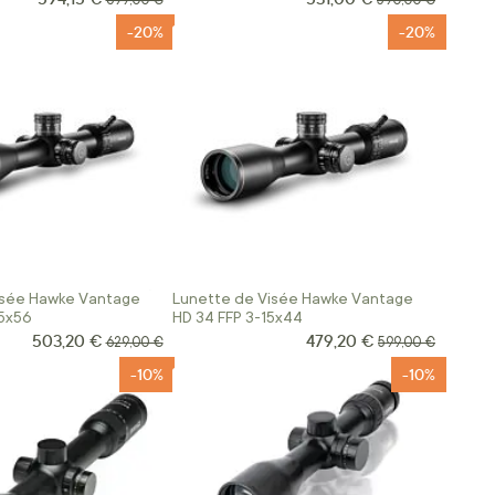
699,00 €
590,00 €
-20%
-20%
isée Hawke Vantage
Lunette de Visée Hawke Vantage
25x56
HD 34 FFP 3-15x44
503,20 €
479,20 €
Prix Spécial
Prix Spécial
Prix normal
Prix normal
629,00 €
599,00 €
-10%
-10%