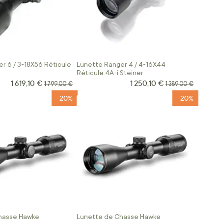
r 6 / 3-18X56 Réticule
Lunette Ranger 4 / 4-16X44
Réticule 4A-i Steiner
1 619,10 €
1 250,10 €
Prix Spécial
Prix Spécial
Prix normal
Prix normal
1 799,00 €
1 389,00 €
-20%
-20%
hasse Hawke
Lunette de Chasse Hawke