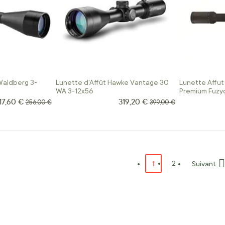
Waldberg 3-
Lunette d'Affût Hawke Vantage 30
Lunette Affut
WA 3-12x56
Premium Fuzy
17,60 €
319,20 €
rix Spécial
Prix Spécial
Prix normal
Prix normal
256,00 €
399,00 €
Page
Vous lisez actuellemen
1
Page
2
Suivant
Page