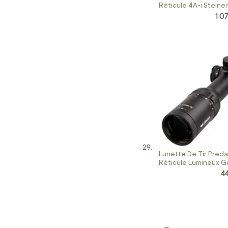
Réticule 4A-i Steiner
1 0
Prix
Lunette De Tir Preda
Réticule Lumineux G
4
Pr