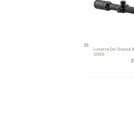
Lunette De Chasse 
12X56
2
P