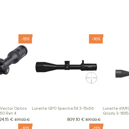
-15%
-10%
Vector Optics
Lunette GPO Spectra 5X 3-15x56
Lunette d'Aff
X50 Ret 4
Grizzly 3-18X
24,15 €
809,10 €
rix Spécial
Prix Spécial
Prix normal
Prix normal
499,00 €
899,00 €
-10%
-12%