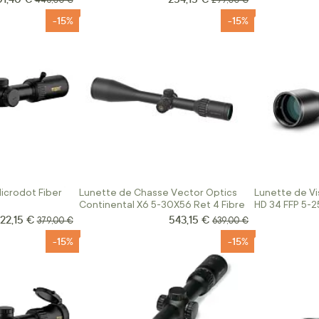
446,00 €
299,00 €
-15%
-15%
icrodot Fiber
Lunette de Chasse Vector Optics
Lunette de V
Continental X6 5-30X56 Ret 4 Fibre
HD 34 FFP 5-
22,15 €
543,15 €
rix Spécial
Prix Spécial
Prix normal
Prix normal
379,00 €
639,00 €
-15%
-15%