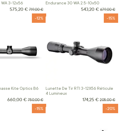
 WA 3-12x56
Endurance 30 WA 2.5-10x50
575,20 €
543,20 €
Prix Spécial
Prix Spécial
Prix normal
Prix normal
719,00 €
679,00 €
-12%
-15%
asse Kite Optics B6
Lunette De Tir RTI 3-12X56 Réticule
4 Lumineux
660,00 €
174,25 €
Prix Spécial
Prix Spécial
Prix normal
Prix normal
750,00 €
205,00 €
-15%
-20%