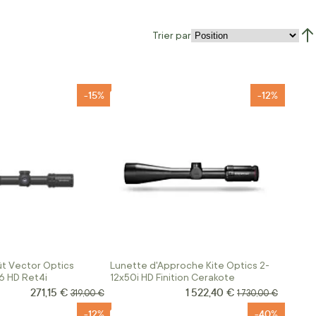
Trier par
Par
-15%
-12%
ût Vector Optics
Lunette d'Approche Kite Optics 2-
56 HD Ret4i
12x50i HD Finition Cerakote
271,15 €
1 522,40 €
Prix Spécial
Prix Spécial
Prix normal
Prix normal
319,00 €
1 730,00 €
-12%
-40%