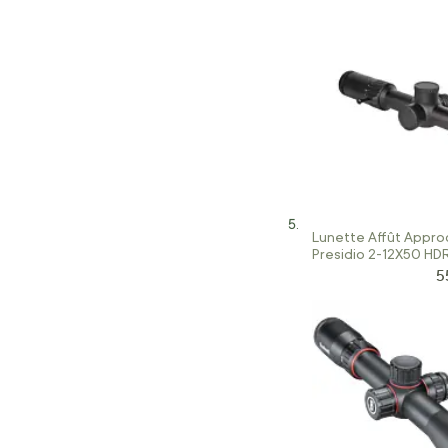
Lunette Affût Appro
Presidio 2-12X50 HD
5
Pr