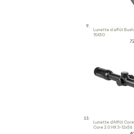
Lunette d’affût Bushn
15X50
7
Pr
Lunette d'Affût Core
Core 2.0 HX 3-12x56
4
Pr