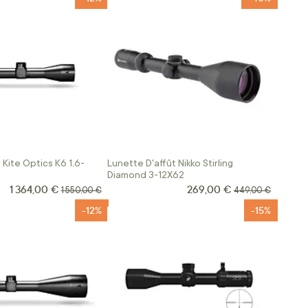
Kite Optics K6 1,6-
Lunette D'affût Nikko Stirling
Diamond 3-12X62
1 364,00 €
269,00 €
Prix Spécial
Prix Spécial
Prix normal
Prix normal
1 550,00 €
449,00 €
-12%
-15%