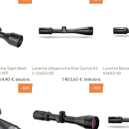
che Sight Mark
Lunette d'Approche Kite Optics K6
Lunette Mixte 
R SFP
2-12x50i HD
10X42i HD
54,40 €
1 403,60 €
ix Spécial
Prix Spécial
Prix normal
Prix normal
616,00 €
1 595,00 €
-10%
-15%