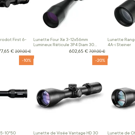
rodot First 6-
Lunette Four Xe 3-12x56mm
Lunette Range
Lumineux Réticule 3P4 Diam 30
4A-i Steiner
Burris
77,65 €
602,65 €
rix Spécial
Prix Spécial
Prix normal
Prix normal
209,00 €
709,00 €
-10%
-20%
.5-10*50
Lunette de Visée Vantage HD 30
Lunette de C