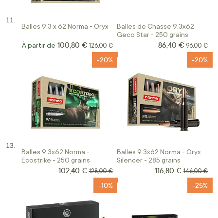
Balles 9.3 x 62 Norma - Oryx
Balles de Chasse 9,3x62
Geco Star - 250 grains
100,80 €
86,40 €
Prix Spécial
À partir de
Prix normal
Prix norma
126,00 €
96,00 €
-20%
-20%
Balles 9.3x62 Norma -
Balles 9.3x62 Norma - Oryx
Ecostrike - 250 grains
Silencer - 285 grains
102,40 €
116,80 €
Prix Spécial
Prix Spécial
Prix normal
Prix normal
128,00 €
146,00 €
-10%
-25%