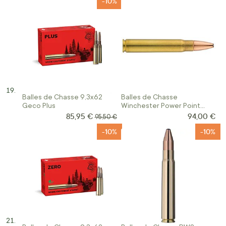
-10%
Balles de Chasse 9,3x62
Balles de Chasse
Geco Plus
Winchester Power Point
Calibre 9.3x62
85,95 €
94,00 €
Prix Spécial
Prix normal
95,50 €
-10%
-10%