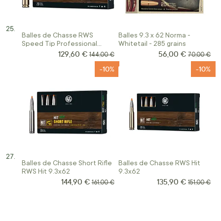
Balles de Chasse RWS
Balles 9.3 x 62 Norma -
Speed Tip Professional
Whitetail - 285 grains
Calibre 9.3x62
129,60 €
56,00 €
Prix Spécial
Prix Spécial
Prix normal
Prix norma
144,00 €
70,00 €
-10%
-10%
Balles de Chasse Short Rifle
Balles de Chasse RWS Hit
RWS Hit 9.3x62
9.3x62
144,90 €
135,90 €
Prix Spécial
Prix Spécial
Prix normal
Prix norma
161,00 €
151,00 €