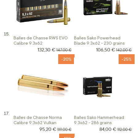
Balles de Chasse RWS EVO
Balles Sako Powerhead
Calibre 9.3x62
Blade 9.3x62 - 230 grains
132,30 €
106,50 €
Prix Spécial
Prix Spécial
Prix normal
Prix normal
147,00 €
142,00 €
-20%
-25%
Balles de Chasse Norma
Balles Sako Hammerhead
Calibre 9,3x62 Vulkan
9.3x62 - 286 grains
95,20 €
84,00 €
Prix Spécial
Prix Spécial
Prix normal
Prix norma
119,00 €
112,00 €