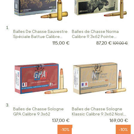
Balles De Chasse Sauvestre
Balles de Chasse Norma
Spéciale Battue Calibre
Calibre 9,3x62 Pointe
9.3x62
Plastique
115,00 €
87,20 €
Prix Spécial
Prix normal
109,00 €
Balles de Chasse Sologne
Balles de Chasse Sologne
GPA Calibre 9.3x62
Klassic Calibre 9.3x62 Nosler
Partition
137,00 €
169,00 €
-10%
-10%