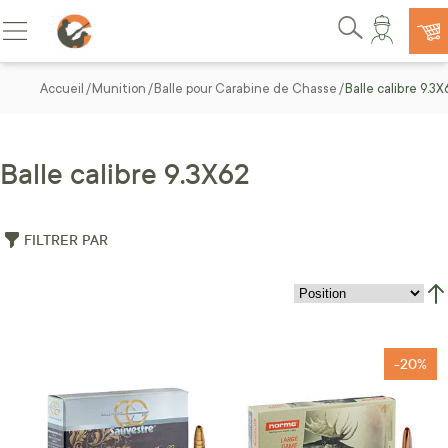
Allez au contenu
Basculer la navigation
Rechercher
Accueil
Munition
Balle pour Carabine de Chasse
Balle calibre 9.3X
Balle calibre 9.3X62
FILTRER PAR
Par
-20%