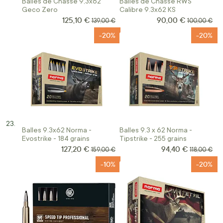
Balles de Chasse 9,3x62
Balles de Chasse RWS
Geco Zero
Calibre 9.3x62 KS
125,10 €
90,00 €
Prix Spécial
Prix Spécial
Prix normal
Prix normal
139,00 €
100,00 €
-20%
-20%
Balles 9.3x62 Norma -
Balles 9.3 x 62 Norma -
Evostrike - 184 grains
Tipstrike - 255 grains
127,20 €
94,40 €
Prix Spécial
Prix Spécial
Prix normal
Prix norma
159,00 €
118,00 €
-10%
-20%