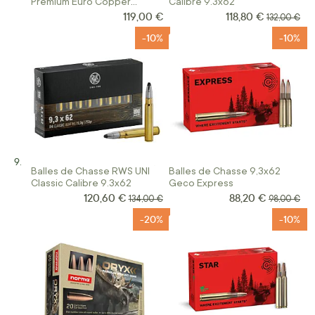
Premium Euro Copper
Calibre 9.3x62
Calibre 9.3X62 250 Grains
119,00 €
118,80 €
Prix Spécial
Prix normal
132,00 €
-10%
-10%
Balles de Chasse RWS UNI
Balles de Chasse 9,3x62
Classic Calibre 9.3x62
Geco Express
120,60 €
88,20 €
Prix Spécial
Prix Spécial
Prix normal
Prix norma
134,00 €
98,00 €
-20%
-10%