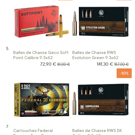
Balles de Chasse Geco Soft
Balles de Chasse RWS
Point Calibre 9.3x62
Evolution Green 9.3x62
72,90 €
141,30 €
Prix Spécial
Prix Spécial
Prix normal
Prix normal
81,00 €
157,00 €
-10%
Cartouches Federal
Balles de Chasse RWS DK