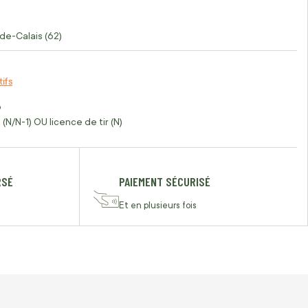
de-Calais (62)
tifs
o
(N/N-1) OU licence de tir (N)
RSÉ
PAIEMENT SÉCURISÉ
Et en plusieurs fois