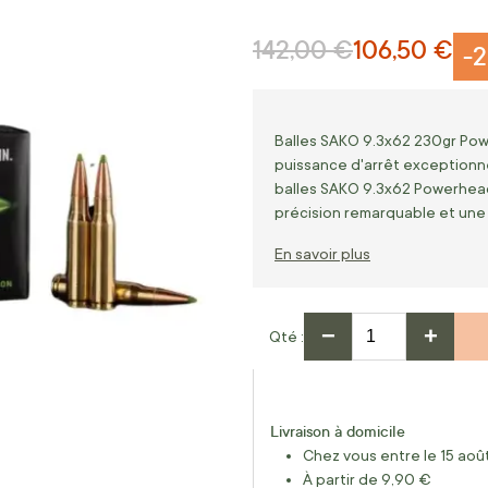
142,00 €
106,50 €
Prix normal
Prix Spécial
-
Balles SAKO 9.3x62 230gr Po
puissance d'arrêt exceptionn
balles SAKO 9.3x62 Powerhead
précision remarquable et un
En savoir plus
−
+
Qté
Livraison à domicile
Chez vous entre le 15 août
À partir de 9,90 €