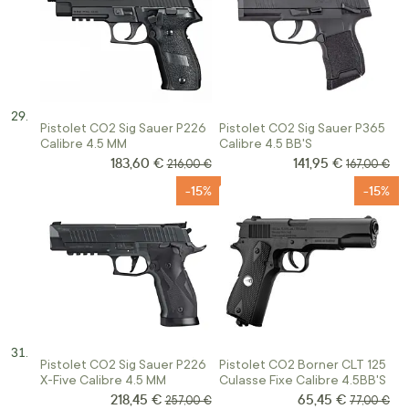
Pistolet CO2 Sig Sauer P226
Pistolet CO2 Sig Sauer P365
Calibre 4.5 MM
Calibre 4.5 BB'S
183,60 €
141,95 €
Prix Spécial
Prix Spécial
Prix normal
Prix normal
216,00 €
167,00 €
-15%
-15%
Pistolet CO2 Sig Sauer P226
Pistolet CO2 Borner CLT 125
X-Five Calibre 4.5 MM
Culasse Fixe Calibre 4.5BB'S
218,45 €
65,45 €
Prix Spécial
Prix Spécial
Prix normal
Prix norma
257,00 €
77,00 €