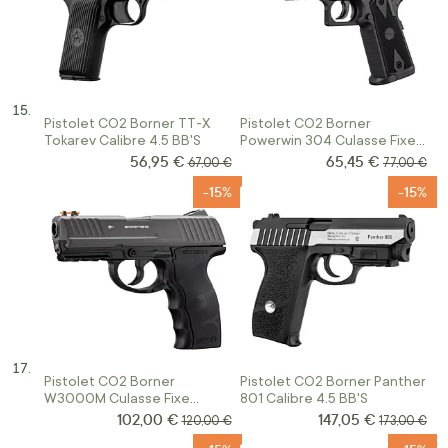
Pistolet CO2 Borner TT-X
Pistolet CO2 Borner
Tokarev Calibre 4.5 BB'S
Powerwin 304 Culasse Fixe
Calibre 4.5BB'S
56,95 €
65,45 €
Prix Spécial
Prix Spécial
Prix normal
Prix norma
67,00 €
77,00 €
-15%
-15%
Pistolet CO2 Borner
Pistolet CO2 Borner Panther
W3000M Culasse Fixe
801 Calibre 4.5 BB'S
Calibre 4.5 BB'S
102,00 €
147,05 €
Prix Spécial
Prix Spécial
Prix normal
Prix normal
120,00 €
173,00 €