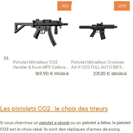
-15%
-20%
Pistolet Mitrailleur CO2
Pistolet Mitrailleur Crosman
Heckler & Koch MP5 Calibre
A4-P CO2 FULL AUTO BB'S
4.5 BB'S
4,5 3 Joules
169,90 €
231,20 €
Prix Spécial
Prix Spécial
Prix normal
Prix normal
199,00 €
289,00 €
Les pistolets CO2 : le choix des tireurs
pistolet a plomb
pistolet a billes
pistolet
Si vous cherchez un
ou un
, le
CO2
est le choix idéal. Ils sont des répliques d'armes de poing