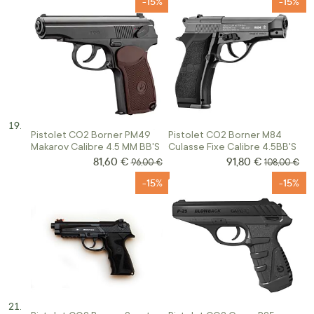
-15%
-15%
Pistolet CO2 Borner PM49
Pistolet CO2 Borner M84
Makarov Calibre 4.5 MM BB'S
Culasse Fixe Calibre 4.5BB'S
81,60 €
91,80 €
Prix Spécial
Prix Spécial
Prix normal
Prix normal
96,00 €
108,00 €
-15%
-15%