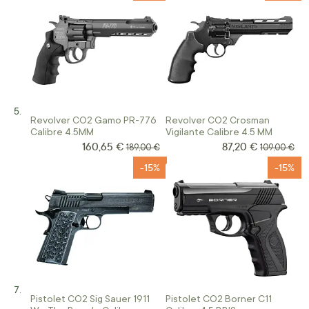
Revolver CO2 Gamo PR-776
Revolver CO2 Crosman
Calibre 4.5MM
Vigilante Calibre 4.5 MM
160,65 €
87,20 €
Prix Spécial
Prix Spécial
Prix normal
Prix normal
189,00 €
109,00 €
-15%
-15%
Pistolet CO2 Sig Sauer 1911
Pistolet CO2 Borner C11