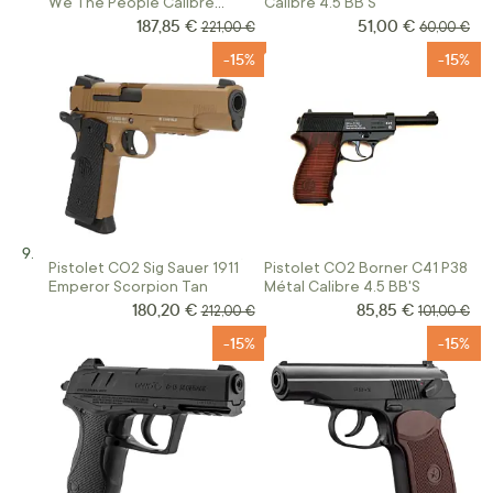
We The People Calibre
Calibre 4.5 BB'S
4.5BB'S
187,85 €
51,00 €
Prix Spécial
Prix Spécial
Prix normal
Prix norma
221,00 €
60,00 €
-15%
-15%
Pistolet CO2 Sig Sauer 1911
Pistolet CO2 Borner C41 P38
Emperor Scorpion Tan
Métal Calibre 4.5 BB'S
180,20 €
85,85 €
Prix Spécial
Prix Spécial
Prix normal
Prix norma
212,00 €
101,00 €
-15%
-15%