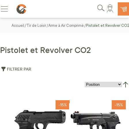
Allez au contenu
Basculer la navigation
Rechercher
Accueil
Tir de Loisir
Arme à Air Comprimé
Pistolet et Revolver CO
Pistolet et Revolver CO2
FILTRER PAR
Par
-15%
-15%