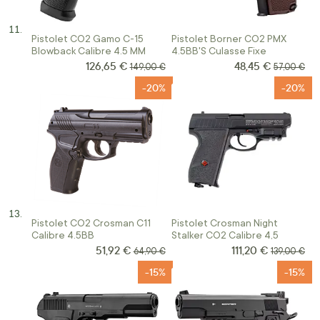
Pistolet CO2 Gamo C-15
Pistolet Borner CO2 PMX
Blowback Calibre 4.5 MM
4.5BB'S Culasse Fixe
126,65 €
48,45 €
Prix Spécial
Prix Spécial
Prix normal
Prix norma
149,00 €
57,00 €
-20%
-20%
Pistolet CO2 Crosman C11
Pistolet Crosman Night
Calibre 4.5BB
Stalker CO2 Calibre 4,5
51,92 €
111,20 €
Prix Spécial
Prix Spécial
Prix normal
Prix normal
64,90 €
139,00 €
-15%
-15%