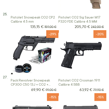
Pistolet Snowpeak CO2 CP2
Pistolet CO2 Sig Sauer M17
Calibre 4.5 mm
P320 FDE Calibre 4.5 MM
135,15 €
205,70 €
Prix Spécial
Prix Spécial
Prix normal
Prix normal
159,00 €
242,00 €
-29%
-20%
Pack Revolver Snowpeak
Pistolet CO2 Crosman 1911
CP300 C50 13J + CO2 +
Calibre 4.5BB
Billes
69,90 €
63,92 €
Prix Spécial
Prix Spécial
Prix normal
Prix norma
99,00 €
79,90 €
-15%
-15%