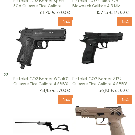
Pistolet CO2 Borner Sport
Pistolet CO2 Gamo P25
306 Culasse Fixe Calibre
Blowback Calibre 4.5 MM
4.5BB'S
61,20 €
152,15 €
Prix Spécial
Prix Spécial
Prix normal
Prix normal
72,00 €
179,00 €
-15%
-15%
Pistolet CO2 Borner WC 401
Pistolet CO2 Borner Z122
Culasse Fixe Calibre 4.5BB'S
Culasse Fixe Calibre 4.5BB'S
48,45 €
56,10 €
Prix Spécial
Prix Spécial
Prix normal
Prix norma
57,00 €
66,00 €
-15%
-15%