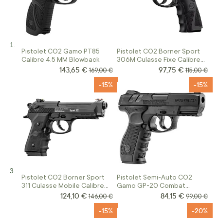
Pistolet CO2 Gamo PT85
Pistolet CO2 Borner Sport
Calibre 4.5 MM Blowback
306M Culasse Fixe Calibre
4.5BB'S
143,65 €
97,75 €
Prix Spécial
Prix Spécial
Prix normal
Prix norma
169,00 €
115,00 €
-15%
-15%
Pistolet CO2 Borner Sport
Pistolet Semi-Auto CO2
311 Culasse Mobile Calibre
Gamo GP-20 Combat
4.5MM
Calibre 4,5BBS Black
124,10 €
84,15 €
Prix Spécial
Prix Spécial
Prix normal
Prix norma
146,00 €
99,00 €
-15%
-20%