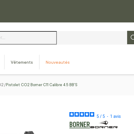
Vêtements
Nouveautés
O2
Pistolet CO2 Borner C11 Calibre 4.5 BB'S
5
/
5
-
1
avis
BORNER