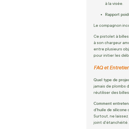
à la visée.
Rapport poids
Le compagnon incon
Ce pistolet à billes
à son chargeur amo
entre plusieurs ob
pour initier les dé
FAQ et Entretien 
Quel type de project
jamais de plombs d
réutiliser des bill
Comment entretenir 
huile de silicone
d'
o
Surtout, ne laisse
joint d'étanchéité.