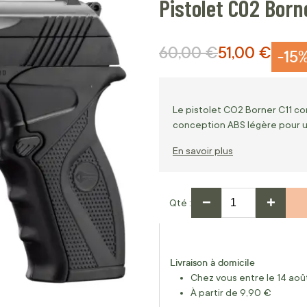
Pistolet CO2 Borne
60,00 €
51,00 €
Prix normal
Prix Spécial
-15
Le pistolet CO2 Borner C11 c
conception ABS légère pour un
En savoir plus
−
+
Qté
Livraison à domicile
Chez vous entre le 14 août
À partir de 9,90 €