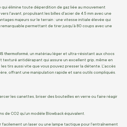
rie qui élimine toute déperdition de gaz liée au mouvement
ers l'avant, propulsant les billes d'acier de 4.5 mm avec une
tages majeurs sur le terrain : une vitesse initiale élevée qui
ie remarquable permettant de tirer jusqu'à 80 coups avec une
BS thermoformé
, un matériau léger et ultra-résistant aux chocs
t texturé antidérapant qui assure un excellent grip, même en
es tirs aussi vite que vous pouvez presser la détente. L'accès
ière, offrant une manipulation rapide et sans outils compliqués.
cer les canettes, briser des bouteilles en verre ou faire réagir
ns de CO2 qu'un modèle Blowback équivalent.
r facilement un laser ou une lampe tactique pour l'entraînement