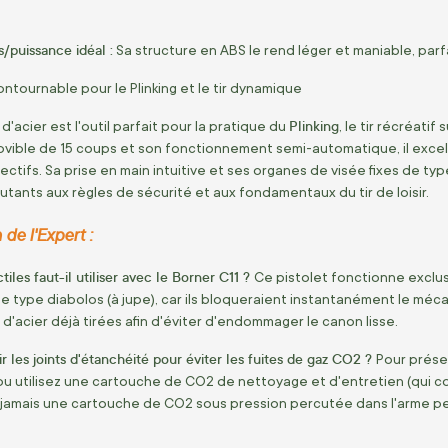
/puissance idéal :
Sa structure en ABS le rend léger et maniable, parfa
tournable pour le Plinking et le tir dynamique
Plinking
 d'acier est l'outil parfait pour la pratique du
, le tir récréati
vible de 15 coups et son fonctionnement semi-automatique, il excell
jectifs. Sa prise en main intuitive et ses organes de visée fixes de 
butants aux règles de sécurité et aux fondamentaux du tir de loisir.
de l'Expert :
iles faut-il utiliser avec le Borner C11 ?
Ce pistolet fonctionne excl
e type diabolos (à jupe), car ils bloqueraient instantanément le méca
es d'acier déjà tirées afin d'éviter d'endommager le canon lisse.
les joints d'étanchéité pour éviter les fuites de gaz CO2 ?
Pour préser
u utilisez une cartouche de CO2 de nettoyage et d'entretien (qui con
z jamais une cartouche de CO2 sous pression percutée dans l'arme pe