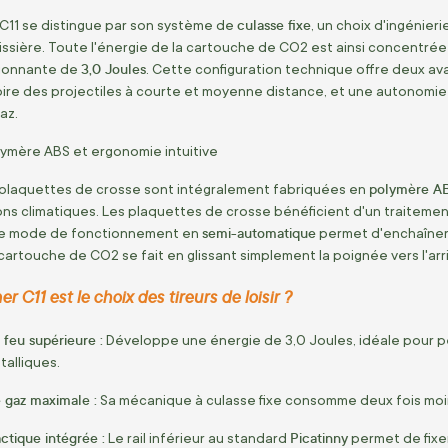
culasse fixe
 C11 se distingue par son système de
, un choix d'ingénie
ssière. Toute l'énergie de la cartouche de CO2 est ainsi concentrée v
3,0 Joules
sionnante de
. Cette configuration technique offre deux avan
ctoire des projectiles à courte et moyenne distance, et une autonom
az.
ymère ABS et ergonomie intuitive
polymère A
 plaquettes de crosse sont intégralement fabriquées en
ns climatiques. Les plaquettes de crosse bénéficient d'un traitemen
semi-automatique
. Le mode de fonctionnement en
permet d'enchaîner l
cartouche de CO2 se fait en glissant simplement la poignée vers l'arr
r C11 est le choix des tireurs de loisir ?
 feu supérieure :
Développe une énergie de 3,0 Joules, idéale pour per
talliques.
 gaz maximale :
Sa mécanique à culasse fixe consomme deux fois moi
ctique intégrée :
Picatinny
Le rail inférieur au standard
permet de fixe