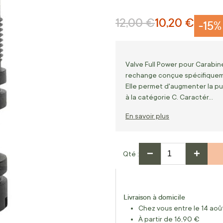
12,00 €
10,20 €
Prix normal
Prix Spécial
-15%
Valve Full Power pour Carabi
rechange conçue spécifiquem
Elle permet d'augmenter la pui
à la catégorie C. Caractér…
En savoir plus
−
+
Qté
Livraison à domicile
Chez vous entre le 14 août
À partir de 16,90 €