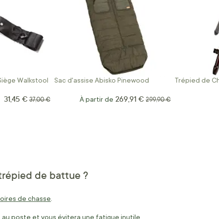
Siège Walkstool
Sac d'assise Abisko Pinewood
Trépied de Ch
31,45 €
269,91 €
Prix Spécial
Prix normal
À partir de
Prix normal
37,00 €
299,90 €
trépied de battue ?
oires de chasse
.
 au poste et vous évitera une fatigue inutile.