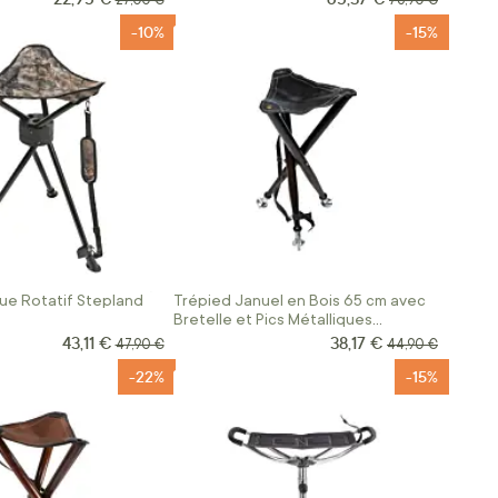
27,00 €
76,90 €
-10%
-15%
ue Rotatif Stepland
Trépied Januel en Bois 65 cm avec
Bretelle et Pics Métalliques
Amovibles
43,11 €
38,17 €
Prix Spécial
Prix Spécial
Prix normal
Prix normal
47,90 €
44,90 €
-22%
-15%