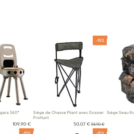
-15%
rgara 360°
Siège de Chasse Pliant avec Dossier
Siège Seau Ro
ProHunt
109,90 €
50,07 €
Prix Spécial
Prix normal
58,90 €
-15%
-15%