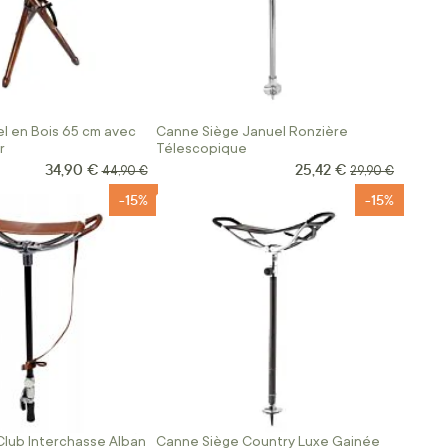
l en Bois 65 cm avec
Canne Siège Januel Ronzière
r
Télescopique
34,90 €
25,42 €
Prix Spécial
Prix Spécial
Prix normal
Prix normal
44,90 €
29,90 €
-15%
-15%
lub Interchasse Alban
Canne Siège Country Luxe Gainée