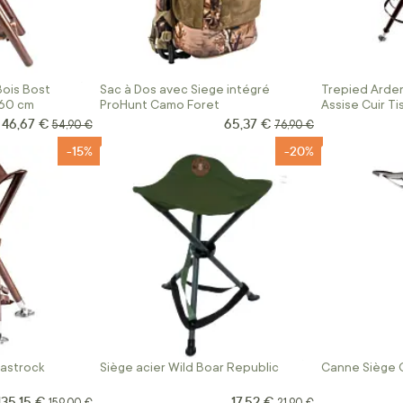
Bois Bost
Sac à Dos avec Siege intégré
Trepied Arde
 60 cm
ProHunt Camo Foret
Assise Cuir T
Bretelle Janu
46,67 €
65,37 €
Prix Spécial
Prix Spécial
Prix normal
Prix normal
54,90 €
76,90 €
-15%
-20%
Gastrock
Siège acier Wild Boar Republic
Canne Siège C
135,15 €
17,52 €
Prix Spécial
Prix normal
Prix normal