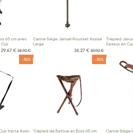
ois 65 cm avec
Canne Siège Januel Rousset Assise
Trépied Janue
 Cuir
Large
Dessus en Cui
29,67 €
26,27 €
Prix Spécial
Prix Spécial
Prix normal
Prix normal
34,90 €
30,90 €
-15%
-15%
Cuir Verte Avec
Trépied de Battue en Bois 65 cm
Canne Siège C