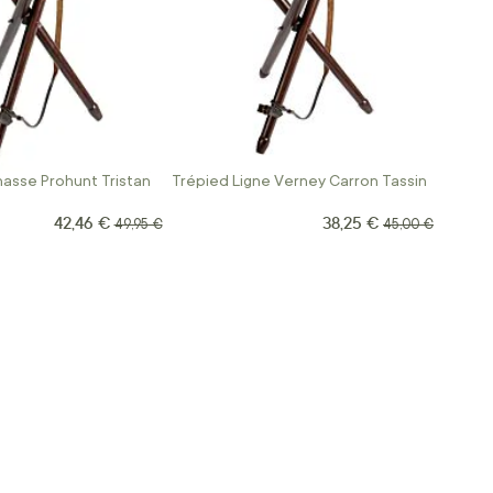
asse Prohunt Tristan
Trépied Ligne Verney Carron Tassin
42,46 €
38,25 €
Prix Spécial
Prix Spécial
Prix normal
Prix normal
49,95 €
45,00 €