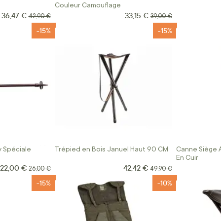
Couleur Camouflage
36,47 €
33,15 €
Prix Spécial
Prix Spécial
Prix normal
Prix normal
42,90 €
39,00 €
-15%
-15%
 Spéciale
Trépied en Bois Januel Haut 90 CM
Canne Siège A
En Cuir
22,00 €
42,42 €
Prix Spécial
Prix Spécial
Prix normal
Prix normal
26,00 €
49,90 €
-15%
-10%