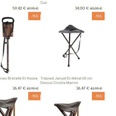
Cuir
59,42 €
34,00 €
Prix Spécial
Prix Spécial
Prix normal
Prix normal
69,90 €
40,00 €
-15%
-15%
vec Bretelle Et Assise
Trépied Januel En Métal 65 cm
Dessus Croûte Marron
36,47 €
36,47 €
Prix Spécial
Prix Spécial
Prix normal
Prix normal
42,90 €
42,90 €
-15%
-15%