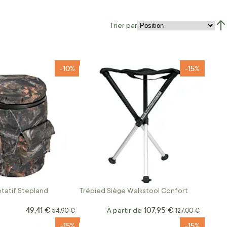
Trier par
Par
-10%
-15%
tatif Stepland
Trépied Siège Walkstool Confort
49,41 €
107,95 €
Prix Spécial
Prix normal
À partir de
Prix normal
54,90 €
127,00 €
-15%
-15%