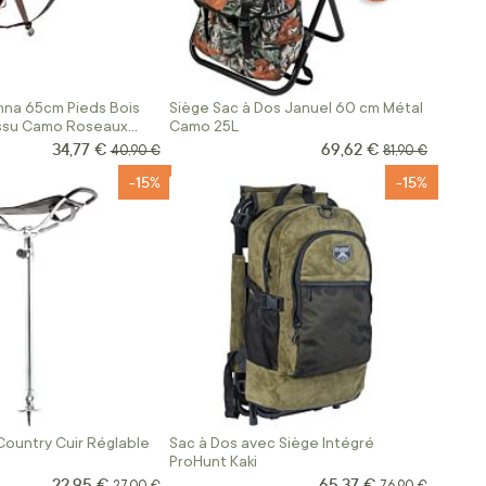
nna 65cm Pieds Bois
Siège Sac à Dos Januel 60 cm Métal
issu Camo Roseaux
Camo 25L
el
34,77 €
69,62 €
Prix Spécial
Prix Spécial
Prix normal
Prix normal
40,90 €
81,90 €
-15%
-15%
ountry Cuir Réglable
Sac à Dos avec Siège Intégré
ProHunt Kaki
22,95 €
65,37 €
Prix Spécial
Prix Spécial
Prix normal
Prix normal