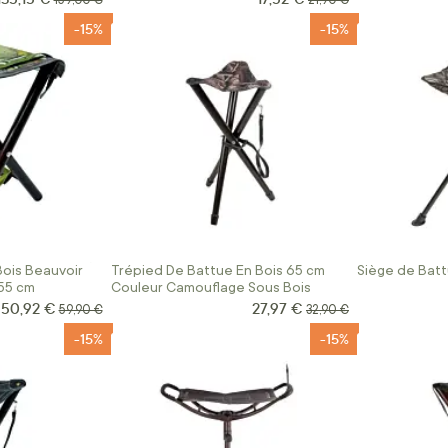
159,00 €
21,90 €
-15%
-15%
Bois Beauvoir
Trépied De Battue En Bois 65 cm
Siège de Batt
55 cm
Couleur Camouflage Sous Bois
50,92 €
27,97 €
Prix Spécial
Prix Spécial
Prix normal
Prix normal
59,90 €
32,90 €
-15%
-15%