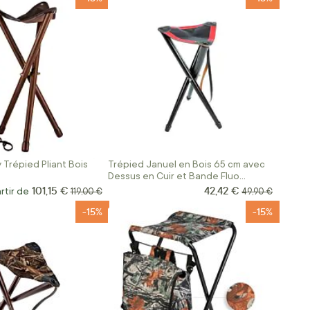
 Trépied Pliant Bois
Trépied Januel en Bois 65 cm avec
Dessus en Cuir et Bande Fluo
Orange
101,15 €
42,42 €
Prix Spécial
rtir de
Prix normal
Prix normal
119,00 €
49,90 €
-15%
-15%