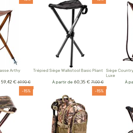
asse Arthy
Trépied Siège Walkstool Basic Pliant
Siège Country
Luxe
59,42 €
60,35 €
Prix Spécial
Prix normal
À partir de
Prix normal
À pa
69,90 €
71,00 €
-15%
-15%