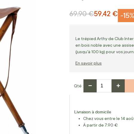
69,90 €
59,42 €
Prix normal
Prix Spécial
-15
Le trépied Arthy de Club Inter
en bois noble avec une assise 
(jusqu'à 100 kg) pour vos jour
En savoir plus
−
+
Qté
Livraison à domicile
Chez vous entre le 14 août
À partir de 7,90 €