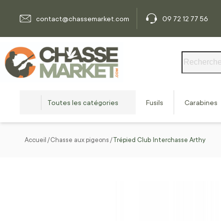
Allez au contenu
contact@chassemarket.com
09 72 12 77 56
Rechercher
Toutes les catégories
Fusils
Carabines
Accueil
Chasse aux pigeons
Trépied Club Interchasse Arthy