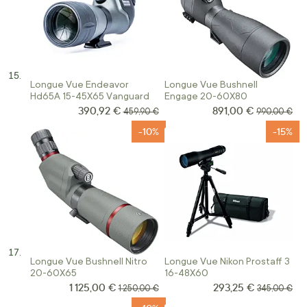
Longue Vue Endeavor
Longue Vue Bushnell
Hd65A 15-45X65 Vanguard
Engage 20-60X80
390,92 €
891,00 €
Prix Spécial
Prix Spécial
Prix normal
Prix normal
459,90 €
990,00 €
-10%
-15%
Longue Vue Bushnell Nitro
Longue Vue Nikon Prostaff 3
20-60X65
16-48X60
1 125,00 €
293,25 €
Prix Spécial
Prix Spécial
Prix normal
Prix normal
1 250,00 €
345,00 €