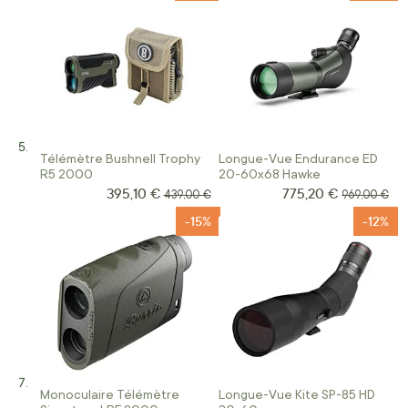
Télémètre Bushnell Trophy
Longue-Vue Endurance ED
R5 2000
20-60x68 Hawke
395,10 €
775,20 €
Prix Spécial
Prix Spécial
Prix normal
Prix normal
439,00 €
969,00 €
-15%
-12%
Monoculaire Télémètre
Longue-Vue Kite SP-85 HD