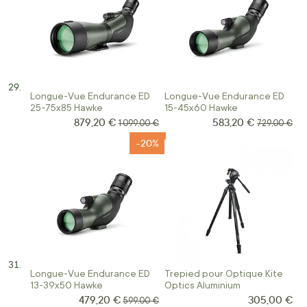
Longue-Vue Endurance ED
Longue-Vue Endurance ED
25-75x85 Hawke
15-45x60 Hawke
879,20 €
583,20 €
Prix Spécial
Prix Spécial
Prix normal
Prix normal
1 099,00 €
729,00 €
-20%
Longue-Vue Endurance ED
Trepied pour Optique Kite
13-39x50 Hawke
Optics Aluminium
479,20 €
305,00 €
Prix Spécial
Prix normal
599,00 €