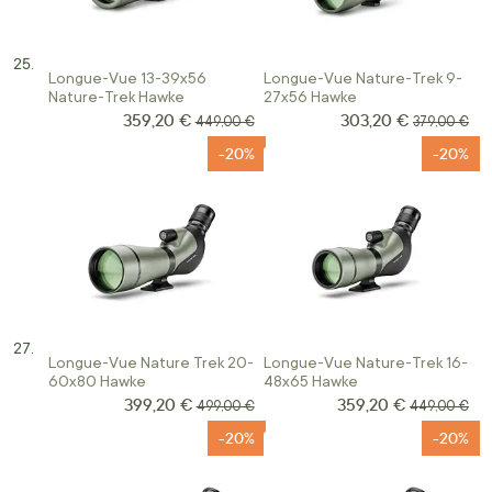
Longue-Vue 13-39x56
Longue-Vue Nature-Trek 9-
Nature-Trek Hawke
27x56 Hawke
359,20 €
303,20 €
Prix Spécial
Prix Spécial
Prix normal
Prix normal
449,00 €
379,00 €
-20%
-20%
Longue-Vue Nature Trek 20-
Longue-Vue Nature-Trek 16-
60x80 Hawke
48x65 Hawke
399,20 €
359,20 €
Prix Spécial
Prix Spécial
Prix normal
Prix normal
499,00 €
449,00 €
-20%
-20%