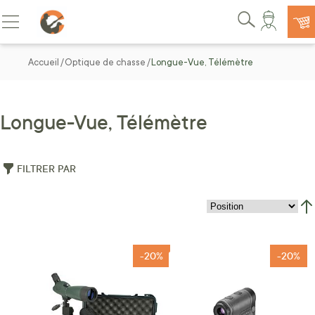
Allez au contenu
Basculer la navigation
Rechercher
Accueil
Optique de chasse
Longue-Vue, Télémètre
Longue-Vue, Télémètre
FILTRER PAR
Par
-20%
-20%