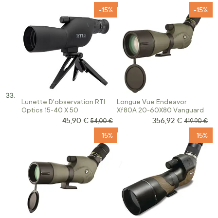
-15%
-15%
Lunette D'observation RTI
Longue Vue Endeavor
Optics 15-40 X 50
Xf80A 20-60X80 Vanguard
45,90 €
356,92 €
Prix Spécial
Prix Spécial
Prix normal
Prix normal
54,00 €
419,90 €
-15%
-15%