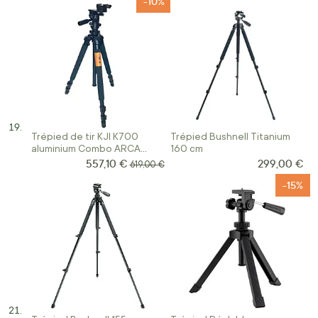
-10%
Trépied de tir KJI K700
Trépied Bushnell Titanium
aluminium Combo ARCA
160 cm
SWISS
557,10 €
299,00 €
Prix Spécial
Prix normal
619,00 €
-15%