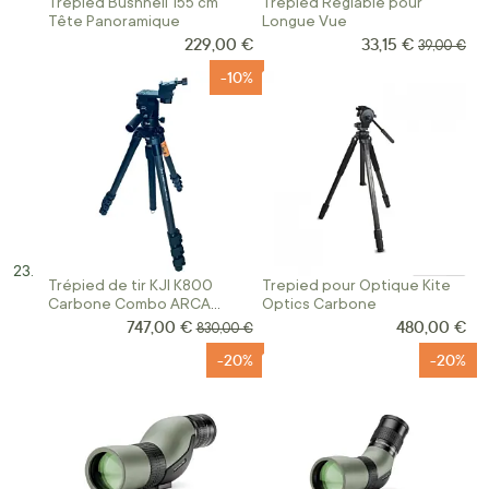
Trépied Bushnell 155 cm
Trépied Réglable pour
Tête Panoramique
Longue Vue
229,00 €
33,15 €
Prix Spécial
Prix norma
39,00 €
-10%
Trépied de tir KJI K800
Trepied pour Optique Kite
Carbone Combo ARCA
Optics Carbone
SWISS
747,00 €
480,00 €
Prix Spécial
Prix normal
830,00 €
-20%
-20%