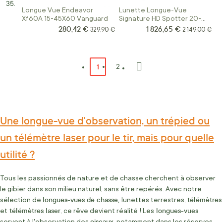
Longue Vue Endeavor
Lunette Longue-Vue
Xf60A 15-45X60 Vanguard
Signature HD Spotter 20-
60x85mm
280,42 €
1 826,65 €
Prix Spécial
Prix Spécial
Prix normal
Prix normal
329,90 €
2 149,00 €
Page
Vous lisez actuellement la page
1
Page
2
Page
Suivant
Une longue-vue d'observation, un trépied ou
un télémètre laser pour le tir, mais pour quelle
utilité ?
Tous les passionnés de nature et de chasse cherchent à observer
le gibier dans son milieu naturel, sans être repérés. Avec notre
longues-vues de chasse,
télémètres
sélection de
lunettes terrestres,
télémètres laser
longues-vues
et
, ce rêve devient réalité ! Les
oiseaux
servent à l'observation des
, notamment dans les réserves