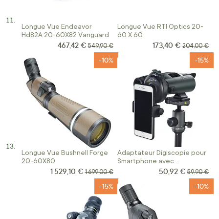
Longue Vue Endeavor
Longue Vue RTI Optics 20-
Hd82A 20-60X82 Vanguard
60 X 60
467,42 €
173,40 €
Prix Spécial
Prix Spécial
Prix normal
Prix normal
549,90 €
204,00 €
-10%
-15%
Longue Vue Bushnell Forge
Adaptateur Digiscopie pour
20-60X80
Smartphone avec
Télécommande Bluetooth
1 529,10 €
50,92 €
Prix Spécial
Prix Spécial
Prix normal
Prix norma
1 699,00 €
59,90 €
-15%
-10%