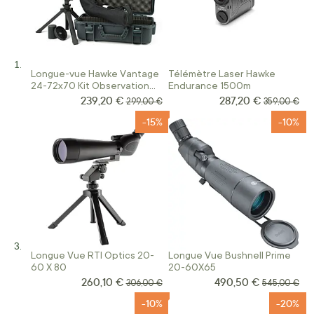
Longue-vue Hawke Vantage
Télémètre Laser Hawke
24-72x70 Kit Observation
Endurance 1500m
Terrestre
239,20 €
287,20 €
Prix Spécial
Prix Spécial
Prix normal
Prix normal
299,00 €
359,00 €
-15%
-10%
Longue Vue RTI Optics 20-
Longue Vue Bushnell Prime
60 X 80
20-60X65
260,10 €
490,50 €
Prix Spécial
Prix Spécial
Prix normal
Prix normal
306,00 €
545,00 €
-10%
-20%