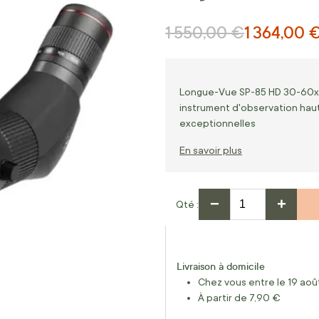
1 550,00 €
1 364,00 
Prix normal
Prix Spécial
Longue-Vue SP-85 HD 30-60x K
instrument d'observation hau
exceptionnelles
En savoir plus
−
+
Qté
Livraison à domicile
Chez vous entre le 19 août
À partir de 7,90 €