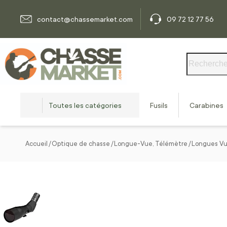
Allez au contenu
contact@chassemarket.com
09 72 12 77 56
Rechercher
Toutes les catégories
Fusils
Carabines
Accueil
Optique de chasse
Longue-Vue, Télémètre
Longues V