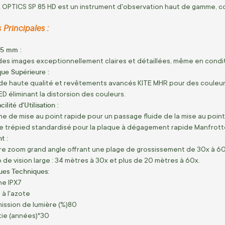
 OPTICS SP 85 HD est un instrument d'observation haut de gamme, co
 Principales :
85 mm :
des images exceptionnellement claires et détaillées, même en conditi
que Supérieure :
de haute qualité et revêtements avancés KITE MHR pour des couleurs
ED éliminant la distorsion des couleurs.
ilité d'Utilisation :
e de mise au point rapide pour un passage fluide de la mise au point r
e trépied standardisé pour la plaque à dégagement rapide Manfrott
t :
re zoom grand angle offrant une plage de grossissement de 30x à 60
de vision large : 34 mètres à 30x et plus de 20 mètres à 60x.
ques Techniques:
e IPX7
 à l'azote
ission de lumière (%)80
ie (années)*30