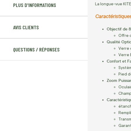
La longue-vue KITE
PLUS D'INFORMATIONS
Caractéristiques
AVIS CLIENTS
Objectif de 
Offre 
Qualité Opti
Verre 
QUESTIONS / RÉPONSES
Verre 
Confort et Fac
Systèm
Pied d
Zoom Puissan
Oculai
Champ 
Caractéristi
étanch
Rempli
Transm
Garant