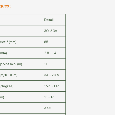
ues :
Détail
30-60x
ectif (mm)
85
 (mm)
2.8 - 1.4
point min. (m)
11
 (m/1000m)
34 - 20.5
(degrés)
1.95 - 1.17
mm)
18 - 17
440