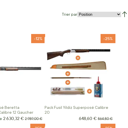
Trier par
Par
-12%
-25%
sé Beretta
Pack Fusil Yildiz Superposé Calibre
Calibre 12 Gaucher
20
2 630,32 €
648,60 €
Prix Spécial
de
Prix normal
Prix normal
2 989,00 €
864,80 €