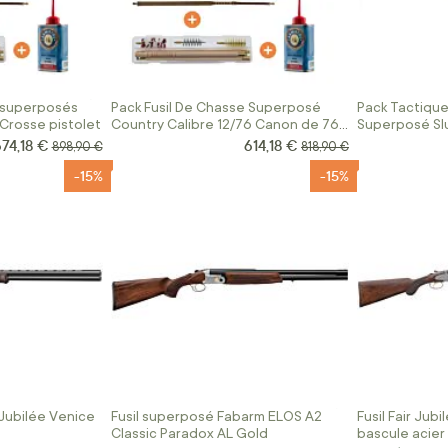
e superposés
Pack Fusil De Chasse Superposé
Pack Tactique
 Crosse pistolet
Country Calibre 12/76 Canon de 76
Superposé Slu
Cm
12/76
74,18 €
614,18 €
rix Spécial
Prix Spécial
Prix normal
Prix normal
898,90 €
818,90 €
-15%
-15%
 Jubilée Venice
Fusil superposé Fabarm ELOS A2
Fusil Fair Jub
Classic Paradox AL Gold
bascule acier 