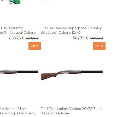
 Fusil Country
Fusil De Chasse Superposé Country
g ST Tactical Calibre
Bécassier Calibre 12/76
638,25 €
582,75 €
Prix Spécial
Prix Spécial
Prix normal
Prix normal
851,00 €
777,00 €
-15%
-15%
ilée Venice 71 cm
Fusil Fair Jubilée Venice 20/76 71 cm
faux corps Calibre 12
Superposé Acier