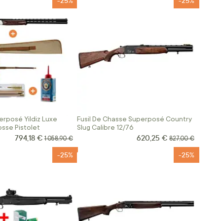
-25%
-25%
erposé Yildiz Luxe
Fusil De Chasse Superposé Country
osse Pistolet
Slug Calibre 12/76
794,18 €
620,25 €
Prix Spécial
Prix Spécial
Prix normal
Prix normal
1 058,90 €
827,00 €
-25%
-25%