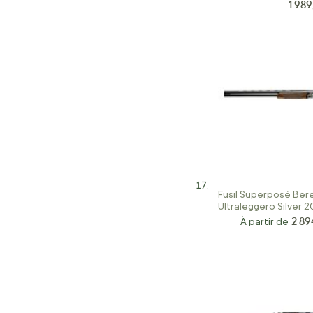
1 98
Prix 
Fusil Superposé Ber
Ultraleggero Silver 
2 89
À partir de