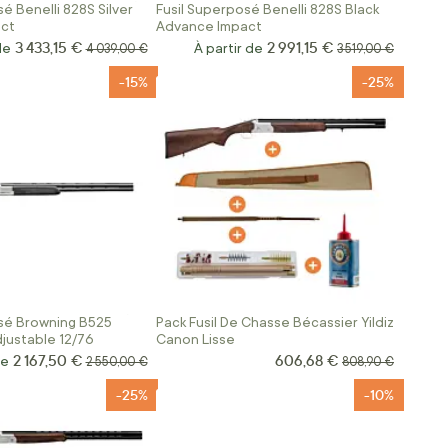
é Benelli 828S Silver
Fusil Superposé Benelli 828S Black
ct
Advance Impact
3 433,15 €
2 991,15 €
de
Prix normal
À partir de
Prix normal
4 039,00 €
3 519,00 €
-15%
-25%
sé Browning B525
Pack Fusil De Chasse Bécassier Yildiz
justable 12/76
Canon Lisse
2 167,50 €
606,68 €
Prix Spécial
de
Prix normal
Prix normal
2 550,00 €
808,90 €
-25%
-10%