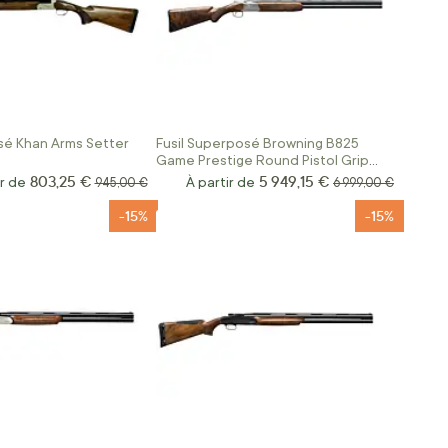
sé Khan Arms Setter
Fusil Superposé Browning B825
Game Prestige Round Pistol Grip
Calibre 12/76
803,25 €
5 949,15 €
ir de
Prix normal
À partir de
Prix normal
945,00 €
6 999,00 €
-15%
-15%