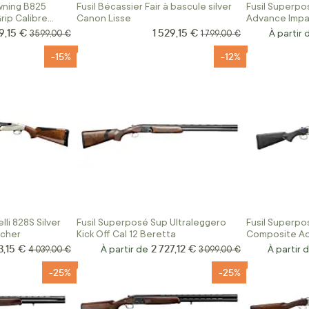
wning B825
Fusil Bécassier Fair à bascule silver
Fusil Superpos
rip Calibre
Canon Lisse
Advance Impa
9,15 €
1 529,15 €
Prix Spécial
Prix normal
Prix normal
À partir 
3 599,00 €
1 799,00 €
-15%
-12%
li 828S Silver
Fusil Superposé Sup Ultraleggero
Fusil Superpo
cher
Kick Off Cal 12 Beretta
Composite Ad
3,15 €
2 727,12 €
Spécial
Prix normal
À partir de
Prix normal
À partir 
4 039,00 €
3 099,00 €
-25%
-25%