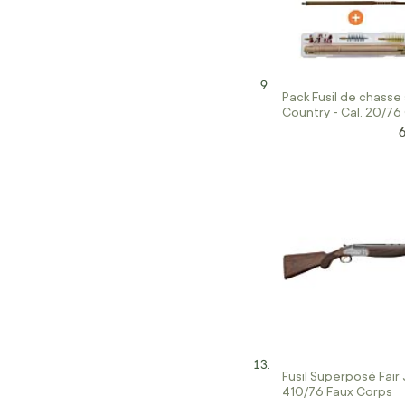
Pack Fusil de chass
Country - Cal. 20/76
6
P
Fusil Superposé Fair
410/76 Faux Corps