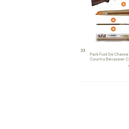
Pack Fusil De Chass
Country Bécassier Ca