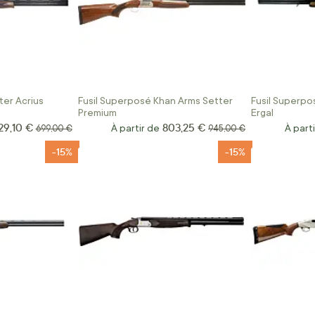
ter Acrius
Fusil Superposé Khan Arms Setter
Fusil Superpo
Premium
Ergal
29,10 €
803,25 €
ix Spécial
Prix normal
À partir de
Prix normal
À part
699,00 €
945,00 €
-15%
-15%