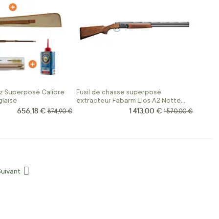
diz Superposé Calibre
Fusil de chasse superposé
laise
extracteur Fabarm Elos A2 Notte
Field Ergal Calibre 12
656,18 €
1 413,00 €
Prix Spécial
Prix Spécial
Prix normal
Prix normal
874,90 €
1 570,00 €
Suivant
Page