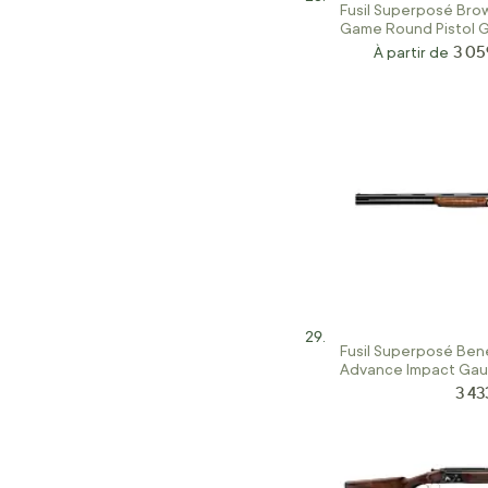
Fusil Superposé Bro
Game Round Pistol G
12/76
3 05
À partir de
Fusil Superposé Benel
Advance Impact Gau
3 43
Prix 