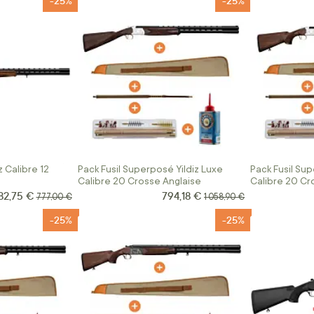
-25%
-25%
z Calibre 12
Pack Fusil Superposé Yildiz Luxe
Pack Fusil Sup
Calibre 20 Crosse Anglaise
Calibre 20 Cr
82,75 €
794,18 €
Prix Spécial
Prix normal
Prix normal
777,00 €
1 058,90 €
-25%
-25%