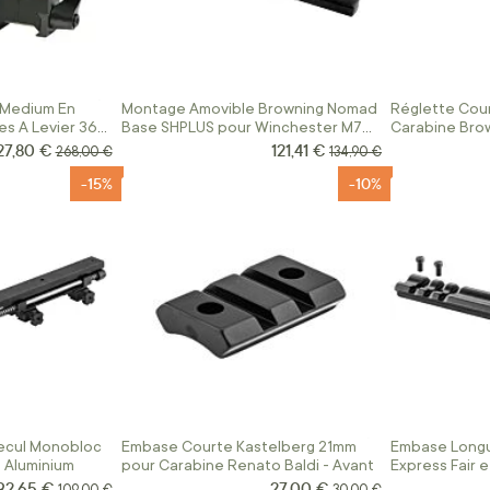
 Medium En
Montage Amovible Browning Nomad
Réglette Cou
es A Levier 36
Base SHPLUS pour Winchester M70
Carabine Brow
Long Action
27,80 €
121,41 €
ix Spécial
Prix Spécial
Prix normal
Prix normal
268,00 €
134,90 €
-15%
-10%
ecul Monobloc
Embase Courte Kastelberg 21mm
Embase Longu
 Aluminium
pour Carabine Renato Baldi - Avant
Express Fair 
92,65 €
27,00 €
Prix Spécial
Prix Spécial
Prix normal
Prix normal