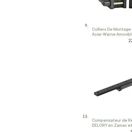
Colliers De Montage
Acier Warne Amovibl
MM
2
Pr
Compensateur de R
DELORY en Zamac et