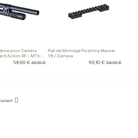
bine pour Caméra
Rail de Montage Picatinny Mauser
ard Action 4K – MT6-
98 / Zastava
54,00 €
90,10 €
Prix Spécial
Prix Spécial
Prix normal
Prix normal
60,00 €
106,00 €
Suivant
Page