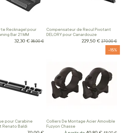
rte Recknagel pour
Compensateur de Recul Pivotant
ning Bar 21 MM
DELORY pour Canardouze
32,30 €
229,50 €
Prix Spécial
Prix Spécial
Prix normal
Prix normal
38,00 €
270,00 €
-15%
e pour Carabine
Colliers De Montage Acier Amovible
et Renato Baldi
Fuzyon Chasse
70,00 €
40,80 €
À partir de
Prix normal