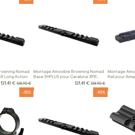
rowning Nomad
Montage Amovible Browning Nomad
Montage Amov
R Long Action
Base SHPLUS pour Carabine XPR
Rail pour Aimp
Long Action
121,41 €
121,41 €
Prix Spécial
Prix Spécial
Prix normal
Prix normal
134,90 €
134,90 €
-15%
-10%