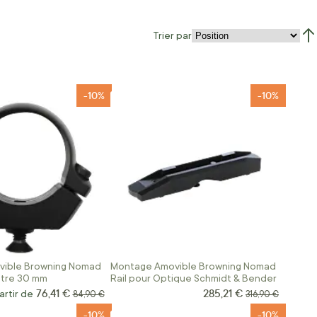
Trier par
Par
-10%
-10%
ible Browning Nomad
Montage Amovible Browning Nomad
ètre 30 mm
Rail pour Optique Schmidt & Bender
76,41 €
285,21 €
Prix Spécial
artir de
Prix normal
Prix normal
84,90 €
316,90 €
-10%
-10%