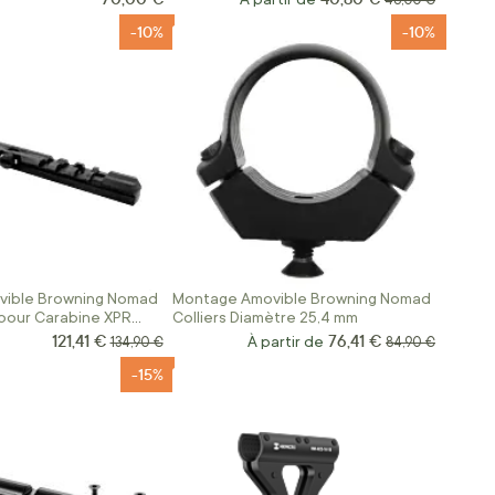
48,00 €
-10%
-10%
ible Browning Nomad
Montage Amovible Browning Nomad
pour Carabine XPR
Colliers Diamètre 25,4 mm
121,41 €
76,41 €
Prix Spécial
Prix normal
À partir de
Prix normal
134,90 €
84,90 €
-15%