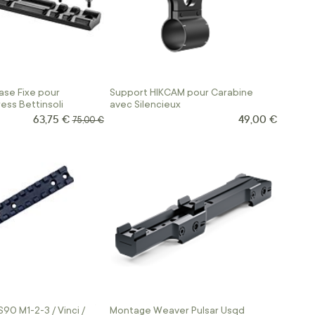
ase Fixe pour
Support HIKCAM pour Carabine
ess Bettinsoli
avec Silencieux
63,75 €
49,00 €
Prix Spécial
Prix normal
75,00 €
S90 M1-2-3 / Vinci /
Montage Weaver Pulsar Usqd