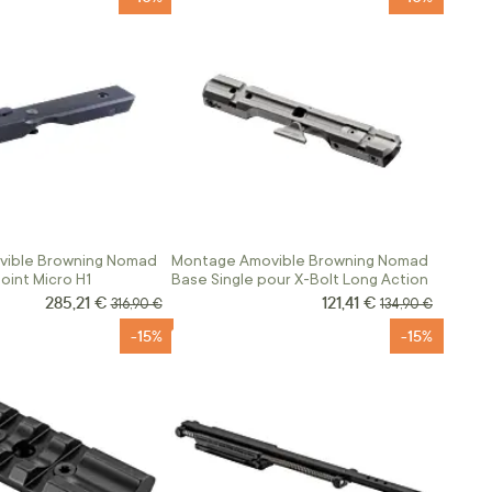
ible Browning Nomad
Montage Amovible Browning Nomad
oint Micro H1
Base Single pour X-Bolt Long Action
285,21 €
121,41 €
Prix Spécial
Prix Spécial
Prix normal
Prix normal
316,90 €
134,90 €
-15%
-15%