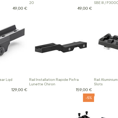
20
SBE III / P300
49,00 €
49,00 €
sar Lqd
Rail Installation Rapide Pixfra
Rail Aluminiu
Lunette Chiron
Slots
129,00 €
159,00 €
-5%