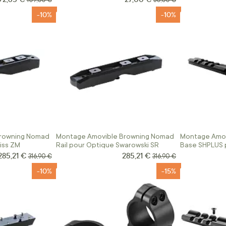
109,00 €
30,00 €
-10%
-10%
rowning Nomad
Montage Amovible Browning Nomad
Montage Amov
iss ZM
Rail pour Optique Swarowski SR
Base SHPLUS 
Court Action
285,21 €
285,21 €
Prix Spécial
Prix Spécial
Prix normal
Prix normal
316,90 €
316,90 €
-10%
-15%