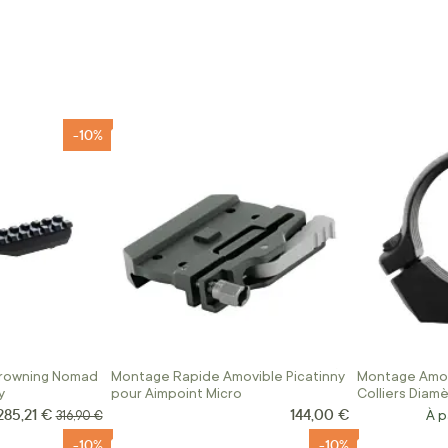
-10%
rowning Nomad
Montage Rapide Amovible Picatinny
Montage Amov
y
pour Aimpoint Micro
Colliers Diam
285,21 €
144,00 €
Prix Spécial
Prix normal
À p
316,90 €
-10%
-10%