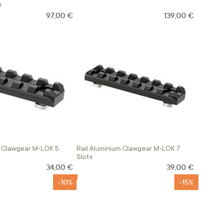
0
97,00 €
139,00 €
m Clawgear M-LOK 5
Rail Aluminium Clawgear M-LOK 7
Slots
34,00 €
39,00 €
-10%
-15%