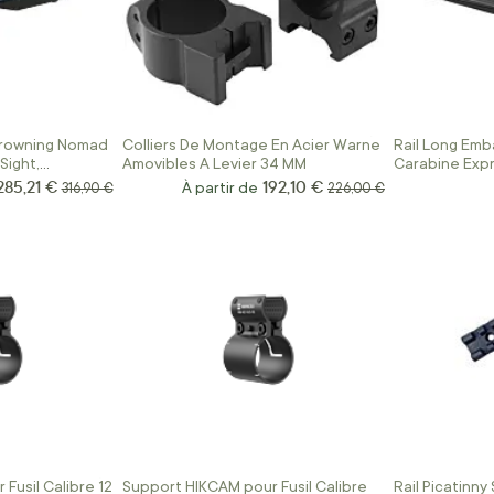
rowning Nomad
Colliers De Montage En Acier Warne
Rail Long Emb
Sight,
Amovibles A Levier 34 MM
Carabine Expr
oint
285,21 €
192,10 €
Prix Spécial
Prix normal
À partir de
Prix normal
316,90 €
226,00 €
Fusil Calibre 12
Support HIKCAM pour Fusil Calibre
Rail Picatinny 