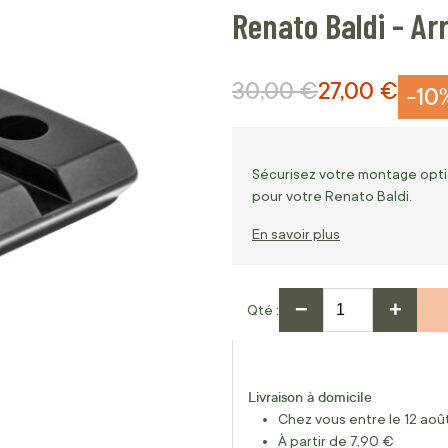
Renato Baldi - Arr
30,00 €
27,00 €
Prix normal
Prix Spécial
-10
Sécurisez votre montage optiqu
pour votre Renato Baldi.
En savoir plus
−
+
Qté
Livraison à domicile
Chez vous entre le 12 août
À partir de 7,90 €