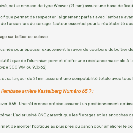
Weaver (21 mm)
siné, cette embase de type
assure une base de fixatio
ifique permet de respecter l'alignement parfait avec l'embase avant
e torsion lors du serrage, facteur essentiel pour la répétabilité des 
e sur boîtier de culasse :
usinée pour épouser exactement le rayon de courbure du boîtier de 
r plutôt que de l'aluminium permet d'offrir une résistance maximale à
(type 300 WM ou 9,3x62).
et sa largeur de 21 mm assurent une compatibilité totale avec tous le
 l'embase arrière Kastelberg Numéro 65 ? :
aver #65
: Une référence précise assurant un positionnement optimal 
xtrême
: L'acier usiné CNC garantit que les filetages et les encoches d
ermet de monter l'optique au plus près du canon pour améliorer le conf