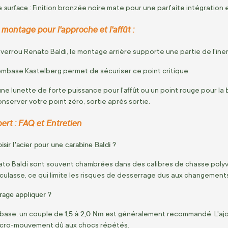
e surface
: Finition bronzée noire mate pour une parfaite intégration 
montage pour l'approche et l'affût :
 verrou Renato Baldi, le montage arrière supporte une partie de l'iner
e embase Kastelberg permet de sécuriser ce point critique.
affût
une lunette de forte puissance pour l'
ou un point rouge pour la
nserver votre point zéro, sortie après sortie.
pert : FAQ et Entretien
isir l'acier pour une carabine Baldi ?
to Baldi sont souvent chambrées dans des calibres de chasse polyval
e culasse, ce qui limite les risques de desserrage dus aux changemen
rage appliquer ?
1,5 à 2,0 Nm
embase, un couple de
est généralement recommandé. L'ajout
micro-mouvement dû aux chocs répétés.