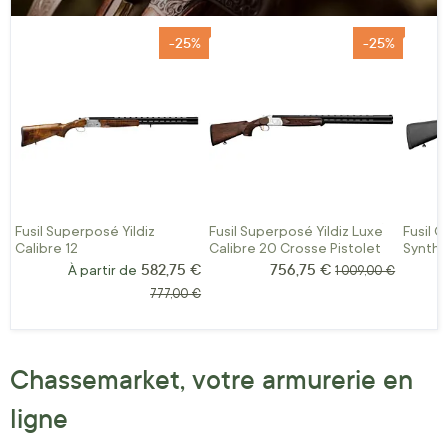
-25%
-25%
Fusil Superposé Yildiz
Fusil Superposé Yildiz Luxe
Fusil C
Calibre 12
Calibre 20 Crosse Pistolet
Synthé
582,75 €
756,75 €
Prix Spécial
À partir de
Prix normal
1 009,00 €
Prix normal
777,00 €
Chassemarket, votre armurerie en
ligne