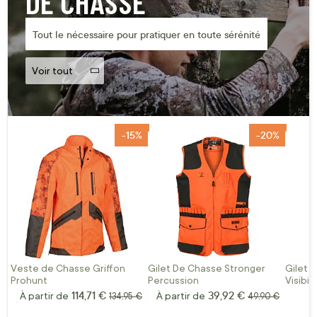
DE CHASSE
Tout le nécessaire pour pratiquer en toute sérénité
Voir tout
-15%
-20%
Veste de Chasse Griffon
Gilet De Chasse Stronger
Gilet 
Prohunt
Percussion
Visibil
114,71 €
39,92 €
À partir de
Prix normal
À partir de
Prix normal
134,95 €
49,90 €