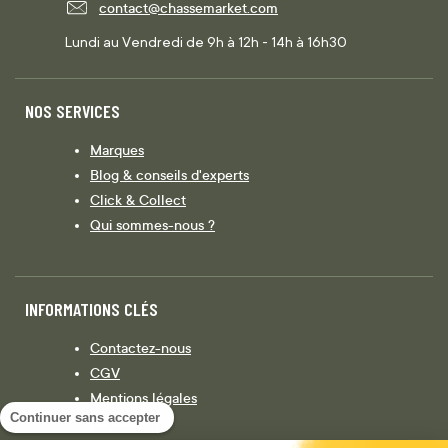
contact@chassemarket.com
Lundi au Vendredi de 9h à 12h - 14h à 16h30
NOS SERVICES
Marques
Blog & conseils d'experts
Click & Collect
Qui sommes-nous ?
INFORMATIONS CLÉS
Contactez-nous
CGV
Mentions légales
Continuer sans accepter
Législation
Politique de confidentialité