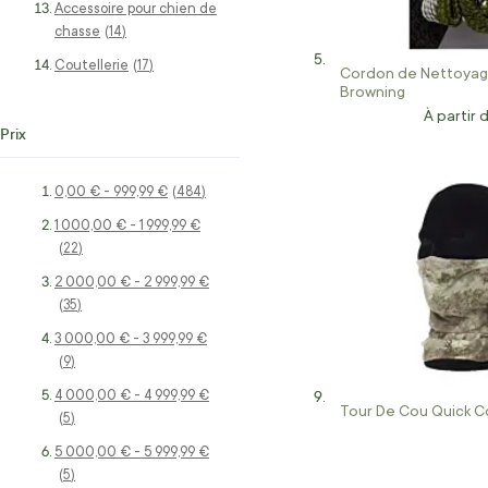
Accessoire pour chien de
chasse
articles
14
Coutellerie
articles
17
Cordon de Nettoyage
Browning
À partir 
Prix
0,00 €
-
999,99 €
articles
484
1 000,00 €
-
1 999,99 €
articles
22
2 000,00 €
-
2 999,99 €
articles
35
3 000,00 €
-
3 999,99 €
articles
9
4 000,00 €
-
4 999,99 €
Tour De Cou Quick C
articles
5
5 000,00 €
-
5 999,99 €
articles
5