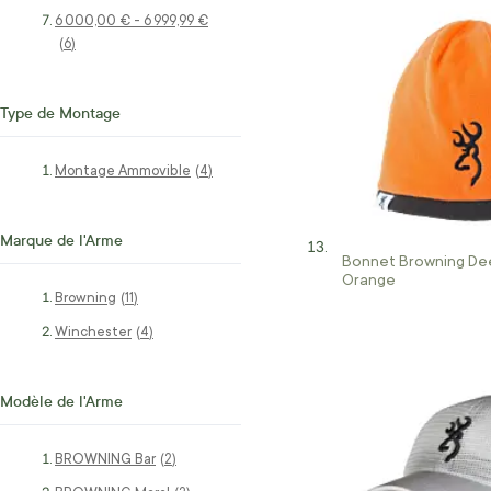
6 000,00 €
-
6 999,99 €
articles
6
Type de Montage
Montage Ammovible
articles
4
Marque de l'Arme
Bonnet Browning De
Orange
Browning
articles
11
Winchester
articles
4
Modèle de l'Arme
BROWNING Bar
articles
2