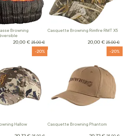
asse Browning
Casquette Browning Rimfire RMT X5
éversible
20,00 €
20,00 €
Prix Spécial
Prix Spécial
Prix normal
Prix normal
25,00 €
25,00 €
-20%
-20%
owning Hallow
Casquette Browning Phantom
20,72 €
20,72 €
Prix Spécial
Prix Spécial