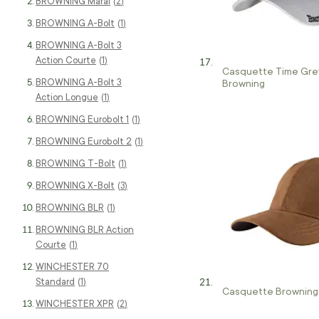
BROWNING Maral
articles
2
BROWNING A-Bolt
article
1
BROWNING A-Bolt 3
Action Courte
article
1
Casquette Time Grey
BROWNING A-Bolt 3
Browning
Action Longue
article
1
BROWNING Eurobolt 1
article
1
BROWNING Eurobolt 2
article
1
BROWNING T-Bolt
article
1
BROWNING X-Bolt
articles
3
BROWNING BLR
article
1
BROWNING BLR Action
Courte
article
1
WINCHESTER 70
Standard
article
1
Casquette Browning 
WINCHESTER XPR
articles
2