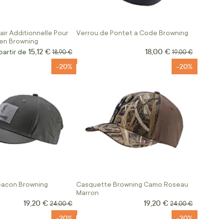
air Additionnelle Pour
Verrou de Pontet a Code Browning
ien Browning
15,12 €
18,00 €
Prix Spécial
partir de
Prix normal
Prix normal
18,90 €
19,00 €
-20%
-20%
acon Browning
Casquette Browning Camo Roseau
Marron
19,20 €
19,20 €
Prix Spécial
Prix Spécial
Prix normal
Prix normal
24,00 €
24,00 €
-20%
-20%