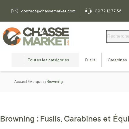
Allez au contenu
contact@chassemarket.com
09 72 12 77 56
Rechercher
Toutes les catégories
Fusils
Carabines
Accueil
Marques
Browning
Browning : Fusils, Carabines et É