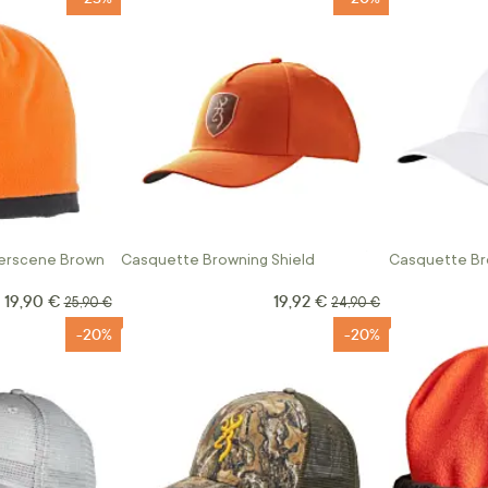
erscene Brown
Casquette Browning Shield
Casquette Br
19,90 €
19,92 €
Prix Spécial
Prix Spécial
Prix normal
Prix normal
25,90 €
24,90 €
-20%
-20%