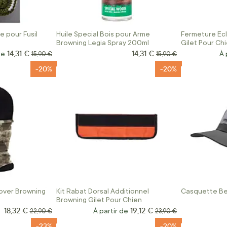
 pour Fusil
Huile Special Bois pour Arme
Fermeture Ecl
Browning Legia Spray 200ml
Gilet Pour Ch
14,31 €
14,31 €
Prix Spécial
de
Prix normal
Prix normal
À 
15,90 €
15,90 €
-20%
-20%
over Browning
Kit Rabat Dorsal Additionnel
Casquette Be
Browning Gilet Pour Chien
18,32 €
19,12 €
Prix Spécial
Prix normal
À partir de
Prix normal
22,90 €
23,90 €
-23%
-20%