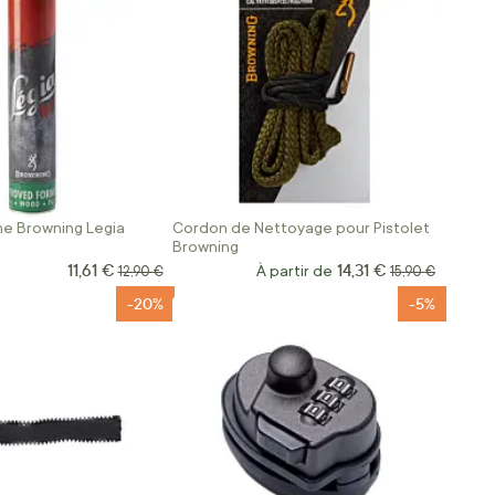
me Browning Legia
Cordon de Nettoyage pour Pistolet
Browning
11,61 €
14,31 €
Prix Spécial
Prix normal
À partir de
Prix normal
12,90 €
15,90 €
-20%
-5%