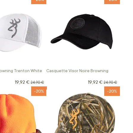
owning Trenton White
Casquette Visor Noire Browning
19,92 €
19,92 €
Prix Spécial
Prix Spécial
Prix normal
Prix normal
24,90 €
24,90 €
-20%
-20%