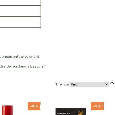
 concurrents atteignent.
ndre de jeu dans la bascule."
Trier par
Par
-10%
-10%