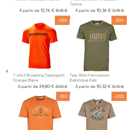
Tonne
12,76 €
10,36 €
À partir de
Prix normal
À partir de
Prix norm
15,95 €
12,95 €
-20%
-20%
T-shirt Browning Teamspirit
Tee-Shirt Percussion
Orange Blaze
Balistique Kaki
24,80 €
10,32 €
À partir de
Prix normal
À partir de
Prix norm
31,00 €
12,90 €
-15%
-20%