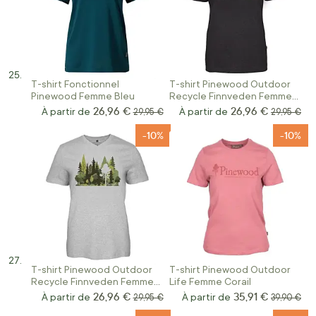
T-shirt Fonctionnel
T-shirt Pinewood Outdoor
Pinewood Femme Bleu
Recycle Finnveden Femme
Anthracite
26,96 €
26,96 €
À partir de
Prix normal
À partir de
Prix norma
29,95 €
29,95 €
-10%
-10%
T-shirt Pinewood Outdoor
T-shirt Pinewood Outdoor
Recycle Finnveden Femme
Life Femme Corail
Gris
26,96 €
35,91 €
À partir de
Prix normal
À partir de
Prix norma
29,95 €
39,90 €