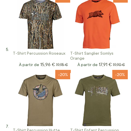
T-Shirt Percussion Roseaux
T-Shirt Sanglier Somlys
Orange
15,96 €
17,91 €
À partir de
Prix normal
À partir de
Prix norm
19,95 €
19,90 €
-20%
-20%
T-Shirt Percussion Hutte
T-Shirt Enfant Percussion