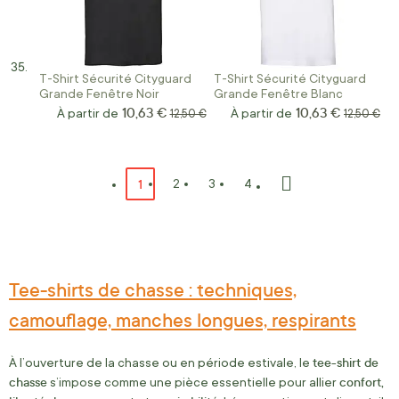
T-Shirt Sécurité Cityguard
T-Shirt Sécurité Cityguard
Grande Fenêtre Noir
Grande Fenêtre Blanc
10,63 €
10,63 €
À partir de
Prix normal
À partir de
Prix norm
12,50 €
12,50 €
Page
Vous lisez actuellement la page
1
Page
Page
Page
2
3
4
Page
Suivant
Tee-shirts de chasse : techniques,
camouflage, manches longues, respirants
tee-shirt de
À l’ouverture de la chasse ou en période estivale, le
chasse
confort,
s’impose comme une pièce essentielle pour allier