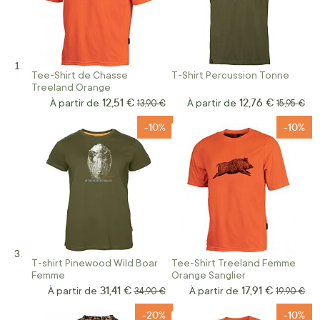
Tee-Shirt de Chasse
T-Shirt Percussion Tonne
Treeland Orange
12,51 €
12,76 €
À partir de
Prix normal
À partir de
Prix norm
13,90 €
15,95 €
-10%
-10%
T-shirt Pinewood Wild Boar
Tee-Shirt Treeland Femme
Femme
Orange Sanglier
31,41 €
17,91 €
À partir de
Prix normal
À partir de
Prix norm
34,90 €
19,90 €
-20%
-10%