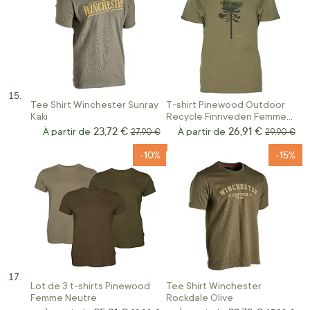
Tee Shirt Winchester Sunray
T-shirt Pinewood Outdoor
Kaki
Recycle Finnveden Femme
Olive
23,72 €
26,91 €
À partir de
Prix normal
À partir de
Prix norma
27,90 €
29,90 €
-10%
-15%
Lot de 3 t-shirts Pinewood
Tee Shirt Winchester
Femme Neutre
Rockdale Olive