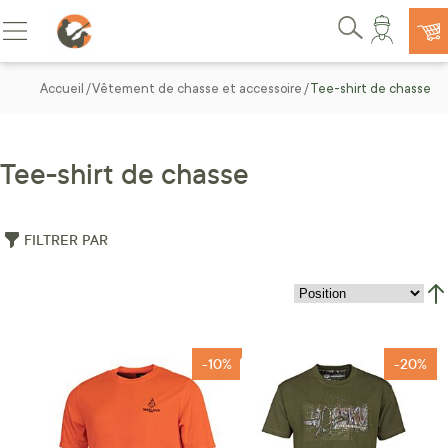
Allez au contenu
Basculer la navigation
Rechercher
Accueil
Vêtement de chasse et accessoire
Tee-shirt de chasse
Tee-shirt de chasse
FILTRER PAR
Par
-10%
-20%