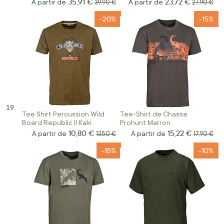
35,91 €
23,72 €
À partir de
Prix normal
À partir de
Prix norma
39,90 €
27,90 €
-20%
-15%
Tee Shirt Percussion Wild
Tee-Shirt de Chasse
Board Republic II Kaki
Prohunt Marron
10,80 €
15,22 €
À partir de
Prix normal
À partir de
Prix norm
13,50 €
17,90 €
-15%
-10%