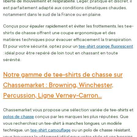
liberté de mouvement et respirabilité
. Léger, pratique et discret, il
est parfaitement adapté aux conditions climatiques chaudes,
notamment dans le sud de la France ou en plaine.
épauler rapidement
éviter les frottements
Conçus pour
et
, les tee-
shirts de chasse offrent une coupe ergonomique et des
matières techniques pour évacuer efficacement la transpiration.
tee-shirt orange fluorescent
Et pour votre sécurité, optez pour un
: idéal pour être repéré de loin tout en chassant en toute
sérénité.
Notre gamme de tee-shirts de chasse sur
Chassemarket : Browning, Winchester,
Percussion, Ligne Verney-Carron...
tee-shirts et
Chassemarket vous propose une sélection variée de
polos de chasse
conçus par les marques les plus réputées. Que
tee-shirt à manches longues
modèle
vous recherchiez un
, un
technique
tee-shirt camouflage
polo de chasse résistant
, un
ou un
,
vous trouverez le vêtement idéal pour votre style et vos besoins.