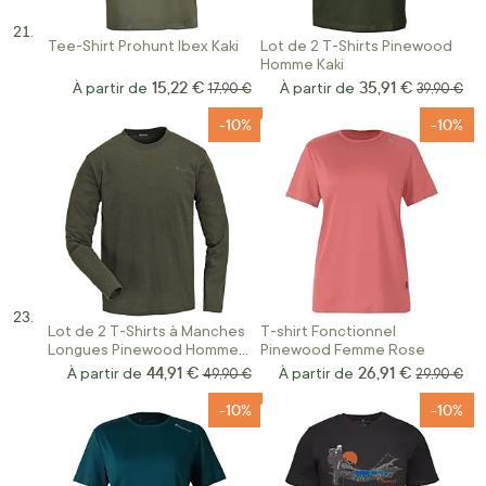
Tee-Shirt Prohunt Ibex Kaki
Lot de 2 T-Shirts Pinewood
Homme Kaki
15,22 €
35,91 €
À partir de
Prix normal
À partir de
Prix norma
17,90 €
39,90 €
-10%
-10%
Lot de 2 T-Shirts à Manches
T-shirt Fonctionnel
Longues Pinewood Homme
Pinewood Femme Rose
Kaki
44,91 €
26,91 €
À partir de
Prix normal
À partir de
Prix norma
49,90 €
29,90 €
-10%
-10%