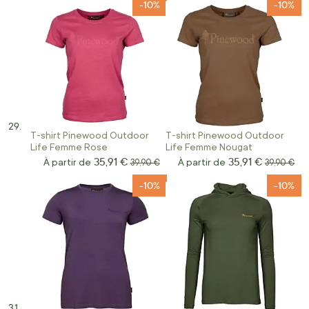
-10%
-10%
T-shirt Pinewood Outdoor
T-shirt Pinewood Outdoor
Life Femme Rose
Life Femme Nougat
35,91 €
35,91 €
À partir de
Prix normal
À partir de
Prix norma
39,90 €
39,90 €
-10%
-10%