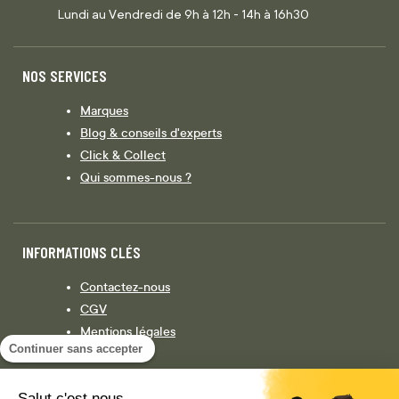
Lundi au Vendredi de 9h à 12h - 14h à 16h30
NOS SERVICES
Marques
Blog & conseils d'experts
Click & Collect
Qui sommes-nous ?
INFORMATIONS CLÉS
Contactez-nous
CGV
Mentions légales
Continuer sans accepter
Législation
Politique de confidentialité
Salut c'est nous...