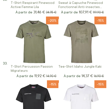
T-Shirt Respirant Pinewood
Sweat à Capuche Pinewood
Active Femme Lila
Fonctionnel Anti-insectes
Femme Vert
31,46 €
107,91 €
À partir de
Prix normal
À partir de
Prix norma
34,95 €
119,90 €
-20%
-15%
T-Shirt Percussion Passion
Tee-Shirt Idaho Jungle Kaki
Migrateurs
11,92 €
14,37 €
À partir de
Prix normal
À partir de
Prix norm
14,90 €
16,90 €
-15%
-15%