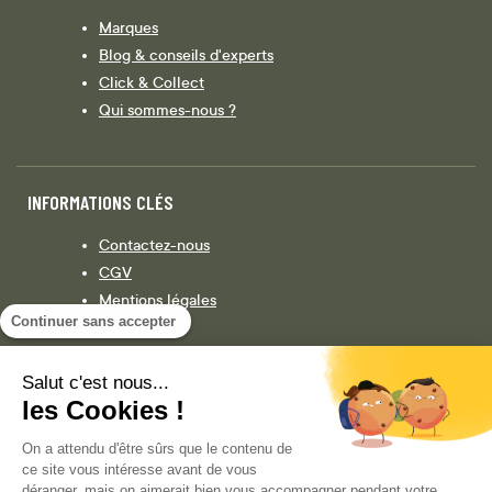
Marques
Blog & conseils d'experts
Click & Collect
Qui sommes-nous ?
INFORMATIONS CLÉS
Contactez-nous
CGV
Mentions légales
Continuer sans accepter
Législation
Politique de confidentialité
Salut c'est nous...
les Cookies !
Facebook
Instagram
On a attendu d'être sûrs que le contenu de
ce site vous intéresse avant de vous
déranger, mais on aimerait bien vous accompagner pendant votre