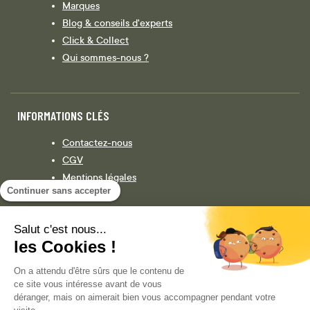
Marques
Blog & conseils d'experts
Click & Collect
Qui sommes-nous ?
INFORMATIONS CLÉS
Contactez-nous
CGV
Mentions légales
Continuer sans accepter
Législation
Politique de confidentialité
Salut c'est nous...
les Cookies !
Facebook
Instagram
On a attendu d'être sûrs que le contenu de
ce site vous intéresse avant de vous
déranger, mais on aimerait bien vous accompagner pendant votre