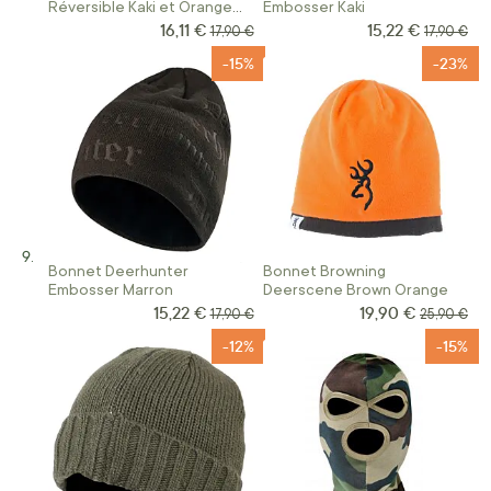
Réversible Kaki et Orange
Embosser Kaki
Pinewood
16,11 €
15,22 €
Prix Spécial
Prix Spécial
Prix normal
Prix norm
17,90 €
17,90 €
-15%
-23%
Bonnet Deerhunter
Bonnet Browning
Embosser Marron
Deerscene Brown Orange
15,22 €
19,90 €
Prix Spécial
Prix Spécial
Prix normal
Prix norma
17,90 €
25,90 €
-12%
-15%