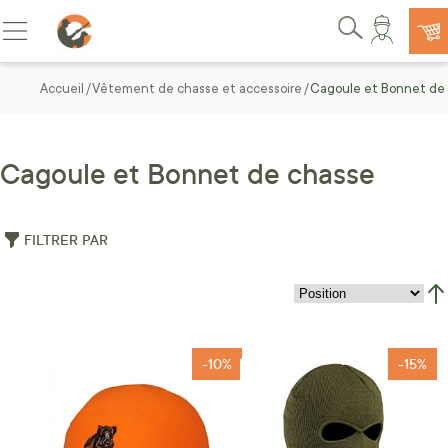
Allez au contenu
Basculer la navigation
Rechercher
Accueil
Vêtement de chasse et accessoire
Cagoule et Bonnet de
Cagoule et Bonnet de chasse
FILTRER PAR
Par
-10%
-15%