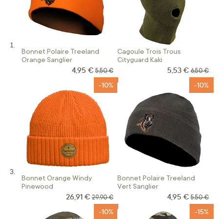
Bonnet Polaire Treeland
Cagoule Trois Trous
Orange Sanglier
Cityguard Kaki
4,95 €
5,53 €
Prix Spécial
Prix Spécial
Prix normal
Prix norm
5,50 €
6,50 €
-10%
-10%
Bonnet Orange Windy
Bonnet Polaire Treeland
Pinewood
Vert Sanglier
26,91 €
4,95 €
Prix Spécial
Prix Spécial
Prix normal
Prix norm
29,90 €
5,50 €
-10%
-15%