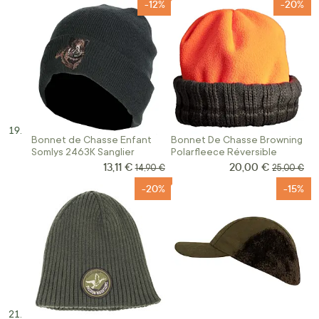
-12%
-20%
Bonnet de Chasse Enfant
Bonnet De Chasse Browning
Somlys 2463K Sanglier
Polarfleece Réversible
13,11 €
20,00 €
Prix Spécial
Prix Spécial
Prix normal
Prix norma
14,90 €
25,00 €
-20%
-15%