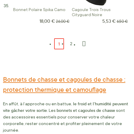
Bonnet Polaire Spika Camo
Cagoule Trois Trous
Cityguard Noire
18,00 €
5,53 €
Prix Spécial
Prix Spécial
Prix normal
Prix norm
26,00 €
6,50 €
Page
Vous lisez actuellement la page
1
Page
2
Page
Suivant
Bonnets de chasse et cagoules de chasse :
protection thermique et camouflage
le froid et l’humidité peuvent
En affût, à l’approche ou en battue,
vite gâcher votre sortie
bonnets et cagoules de chasse
. Les
sont
des accessoires essentiels pour conserver votre chaleur
corporelle, rester concentré et profiter pleinement de votre
journée.