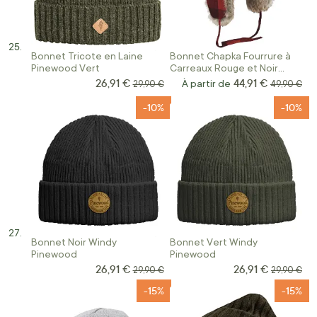
Bonnet Tricote en Laine
Bonnet Chapka Fourrure à
Pinewood Vert
Carreaux Rouge et Noir
Classique Pinewood
26,91 €
44,91 €
Prix Spécial
Prix normal
À partir de
Prix norma
29,90 €
49,90 €
-10%
-10%
Bonnet Noir Windy
Bonnet Vert Windy
Pinewood
Pinewood
26,91 €
26,91 €
Prix Spécial
Prix Spécial
Prix normal
Prix norma
29,90 €
29,90 €
-15%
-15%