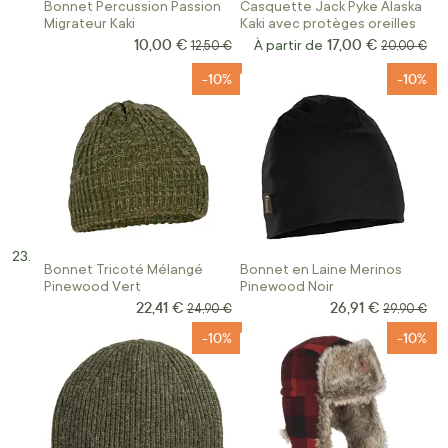
Bonnet Percussion Passion
Casquette Jack Pyke Alaska
Migrateur Kaki
Kaki avec protèges oreilles
10,00 €
17,00 €
Prix Spécial
Prix normal
À partir de
Prix norma
12,50 €
20,00 €
-10%
-10%
Bonnet Tricoté Mélangé
Bonnet en Laine Merinos
Pinewood Vert
Pinewood Noir
22,41 €
26,91 €
Prix Spécial
Prix Spécial
Prix normal
Prix norma
24,90 €
29,90 €
-10%
-10%