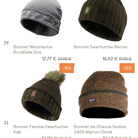
Bonnet Winchester
Bonnet Deerhunter Recon
RockDale Gris
17,77 €
16,92 €
Prix Spécial
Prix Spécial
Prix normal
Prix norm
20,90 €
19,90 €
-15%
-12%
Bonnet Femme Deerhunter
Bonnet de Chasse Somlys
Kaki
2465 Marron Chiné