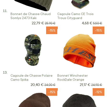
Bonnet de Chasse Chaud
Cagoule Camo CE Trois
Somlys 2473 Kaki
Trous Cityguard
22,79 €
4,68 €
Prix Spécial
Prix Spécial
Prix normal
Prix norm
25,90 €
5,50 €
-15%
-15%
Cagoule de Chasse Polaire
Bonnet Winchester
Camo Spika
RockDale Orange
20,40 €
21,17 €
Prix Spécial
Prix Spécial
Prix normal
Prix norma
24,00 €
24,90 €
-15%
-12%