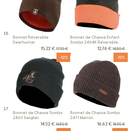
Bonnet Réversible
Bonnet de Chasse Enfant
Deerhunter
Somlys 2464K Réversible
Orange/Kaki
15,22 €
12,76 €
Prix Spécial
Prix Spécial
Prix normal
Prix norma
17,90 €
14,50 €
-12%
-12%
Bonnet de Chasse Somlys
Bonnet de Chasse Somlys
2463 Sanglier
2471 Marron
14,52 €
16,63 €
Prix Spécial
Prix Spécial
Prix normal
Prix norm
16,50 €
18,90 €