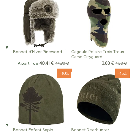
Bonnet d’Hiver Pinewood
Cagoule Polaire Trois Trous
Camo Cityguard
40,41 €
3,83 €
Prix Spécial
À partir de
Prix normal
Prix norm
44,90 €
4,50 €
-10%
-15%
Bonnet Enfant Sapin
Bonnet Deerhunter