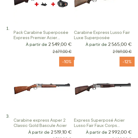
Pack Carabine Superposée
Carabine Express Lusso Fair
Express Premier Acier
Luxe Superposée
Renato Baldi Crosse FX
2 549,00 €
2 565,00 €
À partir de
À partir de
Wood
Prix normal
Prix normal
2 679,00 €
2 969,00 €
-10%
-12%
Carabine express Asper 2
Express Superposé Acier
Classic Gold Bascule Acier
Lusso Fair Faux Corps
Ejecteurs
2 519,10 €
2 992,00 €
À partir de
À partir de