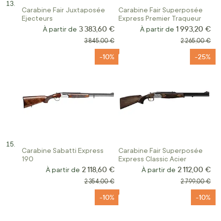
Carabine Fair Juxtaposée
Carabine Fair Superposée
Ejecteurs
Express Premier Traqueur
3 383,60 €
1 993,20 €
À partir de
À partir de
Prix normal
Prix normal
3 845,00 €
2 265,00 €
-10%
-25%
Carabine Sabatti Express
Carabine Fair Superposée
190
Express Classic Acier
2 118,60 €
2 112,00 €
À partir de
À partir de
Prix normal
Prix normal
2 354,00 €
2 799,00 €
-10%
-10%