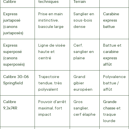
Calibre
techniques
Terrain
Express
Carabine
Prise en main
Sanglier en
juxtaposé
express
instinctive,
sous-bois
canons
battue
(
bascule large
dense
juxtaposés
)
Express
Ligne de visée
Cerf,
Battue et
superposé
carabine
haute et
sanglier en
canons
express
(
centré
plaine
superposés
affût
)
Calibre 30-06
Trajectoire
Grand
Polyvalence
Springfield
tendue, très
gibier
battue /
polyvalent
européen
affût
Calibre
Grande
Pouvoir d'arrêt
Gros
9,3x74R
chasse
maximal, fort
sanglier,
et
impact
cerf élaphe
traque
lourde