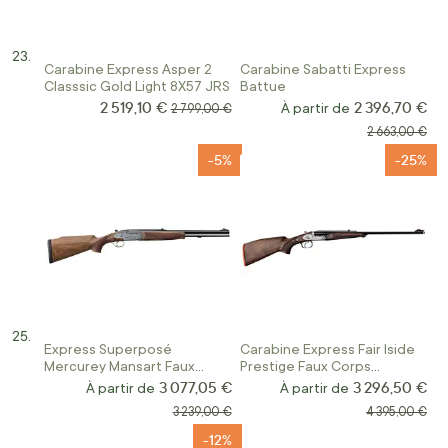
Carabine Express Asper 2
Carabine Sabatti Express
Classsic Gold Light 8X57 JRS
Battue
2 519,10 €
2 396,70 €
Prix Spécial
Prix normal
À partir de
2 799,00 €
Prix normal
2 663,00 €
-5%
-25%
Express Superposé
Carabine Express Fair Iside
Mercurey Mansart Faux
Prestige Faux Corps
Corps Calibre 8X57 JRS
Juxtaposée
3 077,05 €
3 296,50 €
À partir de
À partir de
Prix normal
Prix normal
3 239,00 €
4 395,00 €
-12%