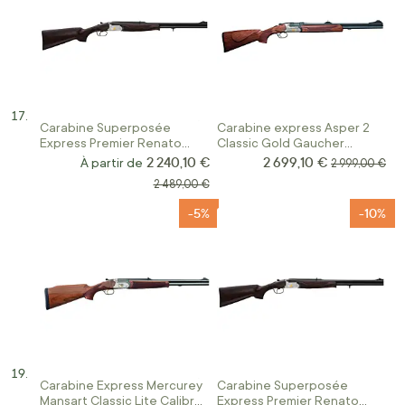
Carabine Superposée
Carabine express Asper 2
Express Premier Renato
Classic Gold Gaucher
Baldi Acier Crosse FX Wood
Calibre 30.06
2 240,10 €
2 699,10 €
Prix Spécial
À partir de
Prix normal
2 999,00 €
Prix normal
2 489,00 €
-5%
-10%
Carabine Express Mercurey
Carabine Superposée
Mansart Classic Lite Calibre
Express Premier Renato