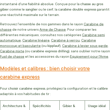
chasse au gros
instantané d'une fiabilité absolue. Conçue pour la
gibier
sanglier
cerf
carabine double express
comme le
ou le
, la
garantit
une réactivité maximale sur le terrain.
Retrouvez l'ensemble de nos gammes dans le rayon
Carabine de
chasse
de notre univers
Arme de Chasse
. Pour comparer les
différentes mécaniques, consultez nos catégories
Carabine semi
automatique
,
Carabine linéaire
,
Carabine à verrou
,
Carabine
kipplauf
monocoup et basculante
(ou
),
Carabine à levier sous garde
,
carabine express drilling
Carabine mixte
(ou
), sans oublier notre rayon
Fusil de chasse
et les accessoires du rayon
Equipement pour l'Arme
.
Modèles et calibres : bien choisir votre
carabine express
choisir carabine express
calibre
Pour
, privilégiez la configuration et le
adaptés à vos habitudes de tir :
Architecture &
Spécificités
Gibier &
Usage idéal