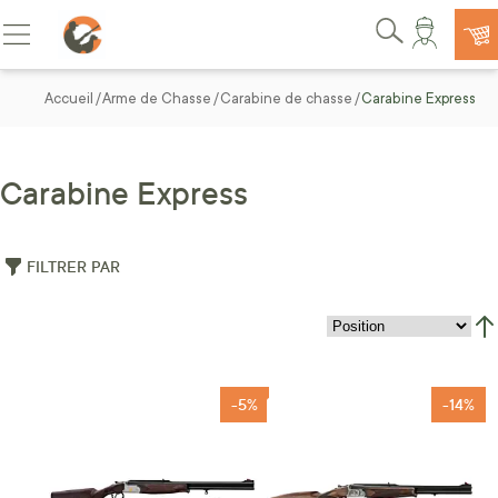
Allez au contenu
Basculer la navigation
Rechercher
Accueil
Arme de Chasse
Carabine de chasse
Carabine Express
Carabine Express
FILTRER PAR
Par
-5%
-14%