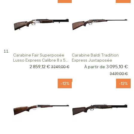
Carabine Fair Superposée
Carabine Baldi Tradition
Lusso Express Calibre 8 x 57
Express Juxtaposée
JRS
2 859,12 €
3 095,10 €
Prix Spécial
Prix normal
À partir de
3 249,00 €
Prix normal
3 439,00 €
-12%
-12%