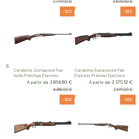
Prix normal
Prix normal
2 799,00 €
3 400,00 €
-12%
-12%
Carabine Juxtaposé Fair
Carabine Superposé Fair
Iside Prestige Express
Express Premier Ejecteur
3 858,80 €
2 375,12 €
À partir de
À partir de
Prix normal
Prix normal
4 385,00 €
2 699,00 €
-10%
-10%