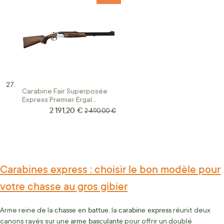
Carabine Fair Superposée
Express Premier Ergal
Calibre 8 X57JRS
2 191,20 €
Prix Spécial
Prix normal
2 490,00 €
Carabines express : choisir le bon modèle pour
votre chasse au gros gibier
chasse en battue
carabine express
Arme reine de la
, la
réunit deux
arme basculante
canons rayés sur une
pour offrir un doublé