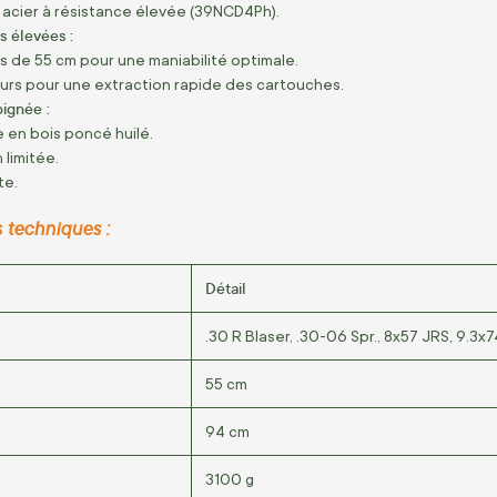
 acier à résistance élevée (39NCD4Ph).
 élevées :
 de 55 cm pour une maniabilité optimale.
urs pour une extraction rapide des cartouches.
oignée :
 en bois poncé huilé.
 limitée.
te.
 techniques :
Détail
.30 R Blaser, .30-06 Spr., 8x57 JRS, 9.3x7
55 cm
94 cm
3100 g