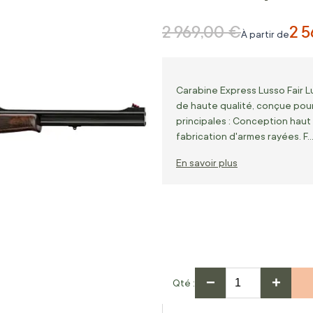
2 969,00 €
2 
Prix normal
À partir de
Carabine Express Lusso Fair L
de haute qualité, conçue pour
principales : Conception haut
fabrication d'armes rayées. F
En savoir plus
−
+
Qté