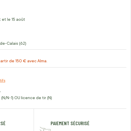
 et le 15 août
de-Calais (62)
artir de 150 € avec Alma.
tifs
o
(N/N-1) OU licence de tir (N)
RSÉ
PAIEMENT SÉCURISÉ