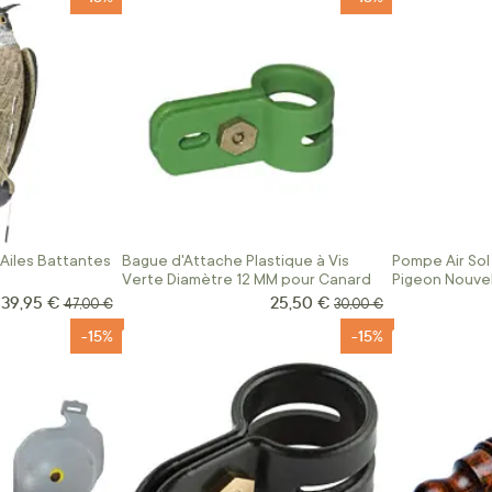
Ailes Battantes
Bague d'Attache Plastique à Vis
Pompe Air Sol
Verte Diamètre 12 MM pour Canard
Pigeon Nouve
39,95 €
25,50 €
Prix Spécial
Prix Spécial
Prix normal
Prix normal
47,00 €
30,00 €
-15%
-15%