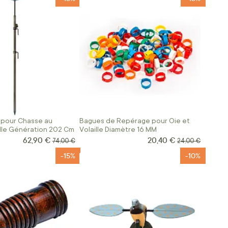
 pour Chasse au
Bagues de Repérage pour Oie et
lle Génération 202 Cm
Volaille Diamètre 16 MM
62,90 €
20,40 €
Prix Spécial
Prix Spécial
Prix normal
Prix normal
74,00 €
24,00 €
-15%
-10%