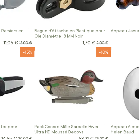
s Ramiers en
Bague d'Attache en Plastique pour
Appeau Janue
Oie Diamètre 18 MM Noir
11,05 €
1,70 €
Prix Spécial
Prix Spécial
Prix normal
Prix normal
13,00 €
2,00 €
-15%
-10%
tor pour
Pack Canard Mâle Sarcelle Hiver
Appeau Alou
Ultra HD Moussé Decoys
Helen Baud
24,65 €
68,31 €
Prix Spécial
Prix Spécial
Prix normal
Prix normal