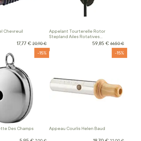
l Chevreuil
Appelant Tourterelle Rotor
Stepland Ailes Rotatives
Electriques
17,77 €
59,85 €
Prix Spécial
Prix Spécial
Prix normal
Prix normal
20,90 €
66,50 €
-15%
-15%
ette Des Champs
Appeau Courlis Helen Baud
5,95 €
18,70 €
Prix Spécial
Prix Spécial
Prix normal
Prix normal