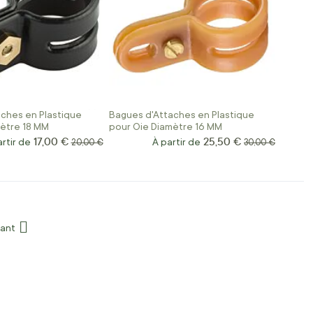
ches en Plastique
Bagues d'Attaches en Plastique
mètre 18 MM
pour Oie Diamètre 16 MM
17,00 €
25,50 €
rtir de
Prix normal
À partir de
Prix normal
20,00 €
30,00 €
age
vant
Page