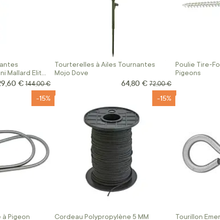
nantes
Tourterelles à Ailes Tournantes
Poulie Tire-F
i Mallard Elite
Mojo Dove
Pigeons
29,60 €
64,80 €
ix Spécial
Prix Spécial
Prix normal
Prix normal
144,00 €
72,00 €
-15%
-15%
 à Pigeon
Cordeau Polypropylène 5 MM
Tourillon Emer