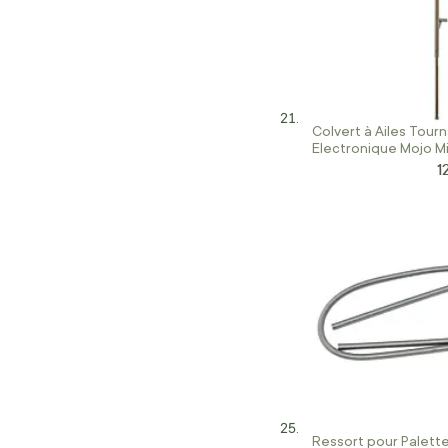
Colvert à Ailes Tour
Electronique Mojo Min
Series
1
Pr
Ressort pour Palette