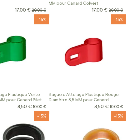
MM pour Canard Colvert
17,00 €
17,00 €
Prix Spécial
Prix Spécial
Prix normal
Prix normal
20,00 €
20,00 €
-15%
-15%
age Plastique Verte
Bague d'Attelage Plastique Rouge
MM pour Canard Pilet
Diamètre 8,5 MM pour Canard
Siffleur
8,50 €
8,50 €
Prix Spécial
Prix Spécial
Prix normal
Prix normal
10,00 €
10,00 €
-15%
-15%