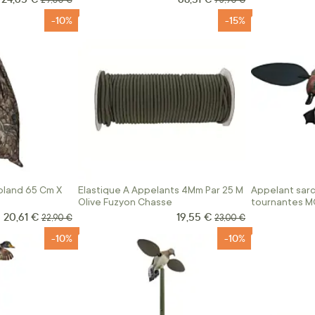
29,00 €
75,90 €
-10%
-15%
pland 65 Cm X
Elastique A Appelants 4Mm Par 25 M
Appelant sarce
Olive Fuzyon Chasse
tournantes MO
20,61 €
19,55 €
Prix Spécial
Prix Spécial
Prix normal
Prix normal
22,90 €
23,00 €
-10%
-10%