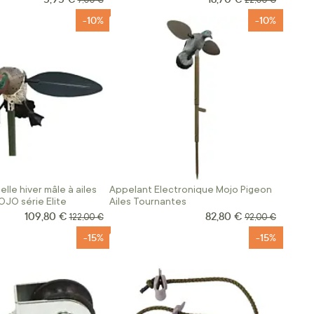
7,00 €
22,00 €
-10%
-10%
lle hiver mâle à ailes
Appelant Electronique Mojo Pigeon
JO série Elite
Ailes Tournantes
109,80 €
82,80 €
Prix Spécial
Prix Spécial
Prix normal
Prix normal
122,00 €
92,00 €
-15%
-15%