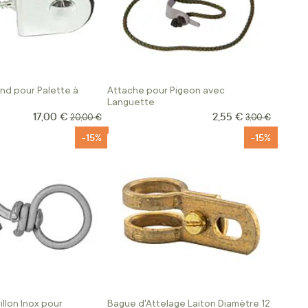
ond pour Palette à
Attache pour Pigeon avec
Languette
17,00 €
2,55 €
Prix Spécial
Prix Spécial
Prix normal
Prix normal
20,00 €
3,00 €
-15%
-15%
illon Inox pour
Bague d'Attelage Laiton Diamètre 12