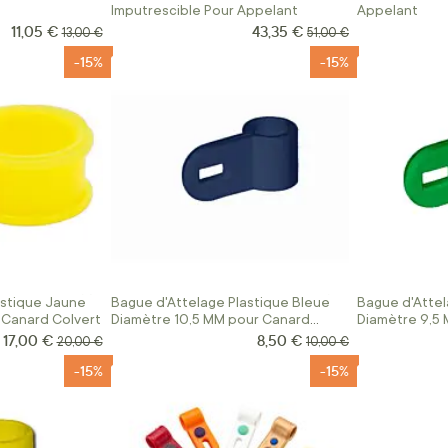
Imputrescible Pour Appelant
Appelant
11,05 €
43,35 €
Prix Spécial
Prix Spécial
Prix normal
Prix normal
13,00 €
51,00 €
-15%
-15%
astique Jaune
Bague d'Attelage Plastique Bleue
Bague d'Attel
 Canard Colvert
Diamètre 10,5 MM pour Canard
Diamètre 9,5 
Colvert
17,00 €
8,50 €
Prix Spécial
Prix Spécial
Prix normal
Prix normal
20,00 €
10,00 €
-15%
-15%