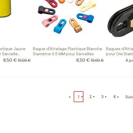
astique Jaune
Bague d'Attelage Plastique Blanche
Bagues d'Atta
 Sarcelle
Diamètre 6,5 MM pour Sarcelles
pour Oie Dia
8,50 €
8,50 €
Prix Spécial
Prix Spécial
Prix normal
Prix normal
À pa
10,00 €
10,00 €
Page
Vous lisez actuellement la p
1
Page
Page
Page
2
3
4
Sui