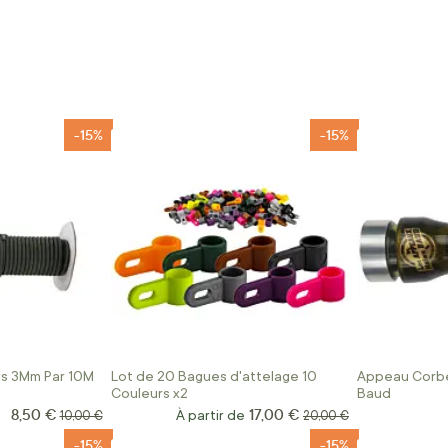
-15%
-15%
ts 3Mm Par 10M
Lot de 20 Bagues d'attelage 10
Appeau Corbe
Couleurs x2
Baud
8,50 €
17,00 €
Prix Spécial
Prix normal
À partir de
Prix normal
10,00 €
20,00 €
-15%
-15%