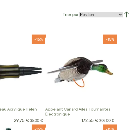
Trier par
Par
-15%
-15%
au Acrylique Helen
Appelant Canard Ailes Tournantes
Electronique
29,75 €
172,55 €
Prix Spécial
Prix Spécial
Prix normal
Prix normal
35,00 €
203,00 €
-15%
-15%