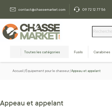
Allez au contenu
contact@chassemarket.com
09 72 12 77 56
Rechercher
Toutes les catégories
Fusils
Carabines
Accueil
Équipement pour le chasseur
Appeau et appelant
Appeau et appelant