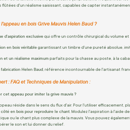
flûtées d'un réalisme saisissant, capables de capter instantanément l
r l'appeau en bois Grive Mauvis Helen Baud ?
e d'aspiration exclusive
qui offre un contrôle chirurgical du volume et
on en bois véritable
garantissant un timbre d'une pureté absolue, imita
on et un réalisme maximum
parfaits pour la chasse au poste, à la caban
e fabrication Helen Baud
, référence incontournable de l'artisanat fr
pert : FAQ et Techniques de Manipulation :
cet appeau pour imiter la grive mauvis ?
peau réside dans le sens du flux d'air. Pour l'utiliser efficacement, 
e côté en bois pour reproduire le chant
. Modulez l'aspiration à l'aide 
istique ou le chant plus complexe de la mauvis. Vous pouvez également 
bérer le son et lui donner du relief.