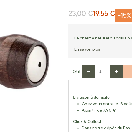
23,00 €
19,55 €
Prix normal
Prix Spécial
-15%
Le charme naturel du bois Un 
En savoir plus
−
+
Qté
Livraison à domicile
Chez vous entre le 13 août
À partir de 7,90 €
Click & Collect
Dans notre dépôt du Pas-