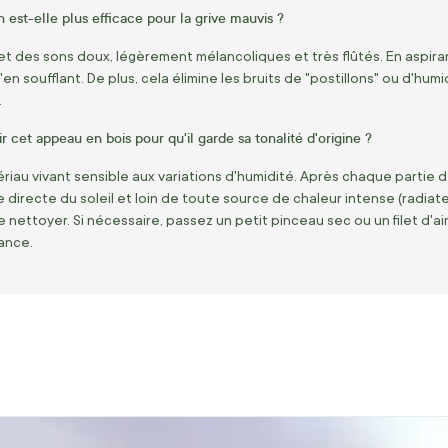
n est-elle plus efficace pour la grive mauvis ?
t des sons doux, légèrement mélancoliques et très flûtés. En aspirant 
u'en soufflant. De plus, cela élimine les bruits de "postillons" ou d'hum
.
cet appeau en bois pour qu'il garde sa tonalité d'origine ?
riau vivant sensible aux variations d'humidité. Après chaque partie de
ère directe du soleil et loin de toute source de chaleur intense (radiat
le nettoyer. Si nécessaire, passez un petit pinceau sec ou un filet d
ance.