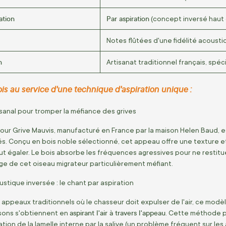
ation
Par aspiration
(concept inversé haut
Notes flûtées d'une fidélité acoust
n
Artisanat traditionnel français, spéc
is au service d'une technique d'aspiration unique :
isanal pour tromper la méfiance des grives
our Grive Mauvis, manufacturé en France par la maison Helen Baud, est
és. Conçu en bois noble sélectionné, cet appeau offre une texture
t égaler. Le bois absorbe les fréquences agressives pour ne restitu
ge de cet oiseau migrateur particulièrement méfiant.
stique inversée : le chant par aspiration
appeaux traditionnels où le chasseur doit expulser de l'air, ce modè
aspirant l'air à travers l'appeau
 sons s'obtiennent en
. Cette méthode p
ration de la lamelle interne par la salive (un problème fréquent sur les