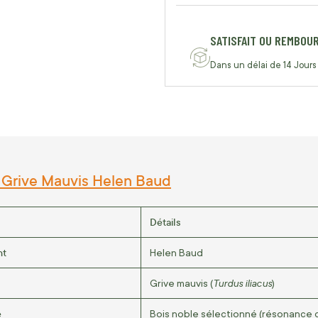
SATISFAIT OU REMBOU
Dans un délai de 14 Jours
 Grive Mauvis Helen Baud
Détails
nt
Helen Baud
Turdus iliacus
Grive mauvis (
)
e
Bois noble sélectionné (résonance 