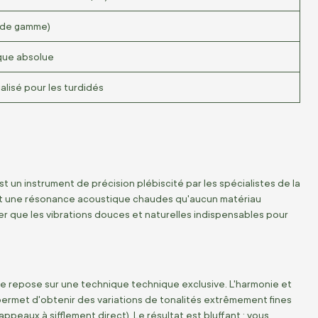
 de gamme)
ique absolue
ialisé pour les turdidés
 un instrument de précision plébiscité par les spécialistes de la
 et une résonance acoustique chaudes qu'aucun matériau
er que les vibrations douces et naturelles indispensables pour
le repose sur une technique technique exclusive. L'harmonie et
ermet d'obtenir des variations de tonalités extrêmement fines
 appeaux à sifflement direct). Le résultat est bluffant : vous