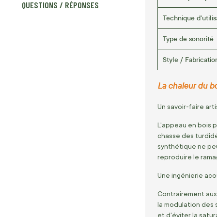
QUESTIONS / RÉPONSES
Technique d'utilis
Type de sonorité
Style / Fabricatio
La chaleur du bo
Un savoir-faire art
L'appeau en bois p
chasse des turdid
synthétique ne peu
reproduire le rama
Une ingénierie acou
Contrairement aux 
la modulation des
et d'éviter la satu