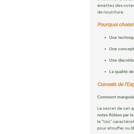
émettez des notes 
de nourriture.
Pourquoi choisi
Une techniqu
Une concepti
Une discréti
La qualité d
Conseils de l'Ex
Comment manipuler 
Le secret de cet ap
notes flûtées par l
le "tzic" caractér
pour étouffer ou li