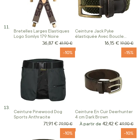
Bretelles Larges Elastiques
Ceinture Jack Pyke
Logo Somlys 179 Noire
élastiquée Avec Boucle
Olive
36,87 €
16,15 €
Prix Spécial
Prix Spécial
Prix normal
Prix norma
41,90 €
19,00 €
-10%
-15%
Ceinture Pinewood Dog
Ceinture En Cuir Deerhunter
Sports Anthracite
4 cm Dark Brown
71,91 €
42,42 €
Prix Spécial
Prix normal
À partir de
Prix norma
79,90 €
49,90 €
-10%
-10%