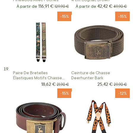
116,91 €
42,42 €
À partir de
Prix normal
À partir de
Prix norma
129,90 €
49,90 €
-15%
-15%
Paire De Bretelles
Ceinture de Chasse
Élastiques Motifs Chasse
Deerhunter Bark
Januel
18,62 €
25,42 €
Prix Spécial
Prix Spécial
Prix normal
Prix norma
21,90 €
29,90 €
-15%
-12%