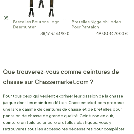
Bretelles Boutons Logo
Bretelles Niggeloh Loden
Deerhunter
Pour Pantalon
38,17 €
49,00 €
Prix Spécial
Prix Spécial
Prix normal
Prix norma
44,90 €
70,00 €
Que trouverez-vous comme ceintures de
chasse sur Chassemarket.com ?
Pour tous ceux qui veulent exprimer leur passion de la chasse
jusque dans les moindres détails, Chassemarket.com propose
ceintures de chasse
une large gamme de
et de bretelles pour
pantalon de chasse de grande qualité. Ceinturon en cuir,
ceinture en toile ou encore bretelles élastiques, vous y
retrouverez tous les accessoires nécessaires pour compléter