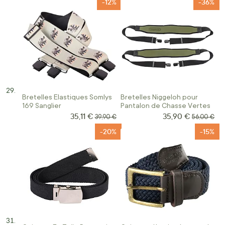
-12%
-36%
Bretelles Elastiques Somlys
Bretelles Niggeloh pour
169 Sanglier
Pantalon de Chasse Vertes
35,11 €
35,90 €
Prix Spécial
Prix Spécial
Prix normal
Prix norma
39,90 €
56,00 €
-20%
-15%