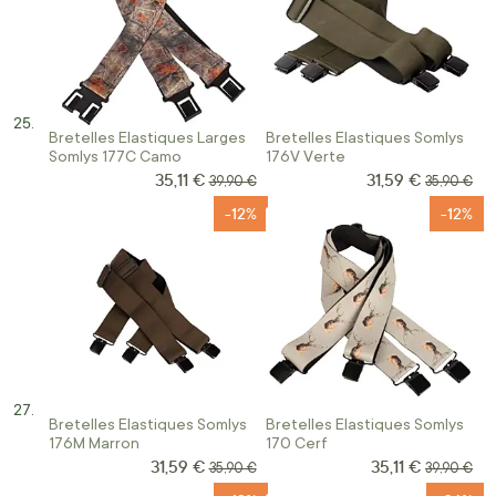
Bretelles Elastiques Larges
Bretelles Elastiques Somlys
Somlys 177C Camo
176V Verte
35,11 €
31,59 €
Prix Spécial
Prix Spécial
Prix normal
Prix norma
39,90 €
35,90 €
-12%
-12%
Bretelles Elastiques Somlys
Bretelles Elastiques Somlys
176M Marron
170 Cerf
31,59 €
35,11 €
Prix Spécial
Prix Spécial
Prix normal
Prix norma
35,90 €
39,90 €