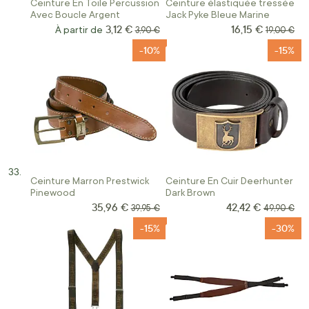
Ceinture En Toile Percussion
Ceinture élastiquée tressée
Avec Boucle Argent
Jack Pyke Bleue Marine
3,12 €
16,15 €
Prix Spécial
À partir de
Prix normal
Prix norma
3,90 €
19,00 €
-10%
-15%
Ceinture Marron Prestwick
Ceinture En Cuir Deerhunter
Pinewood
Dark Brown
35,96 €
42,42 €
Prix Spécial
Prix Spécial
Prix normal
Prix norma
39,95 €
49,90 €
-15%
-30%