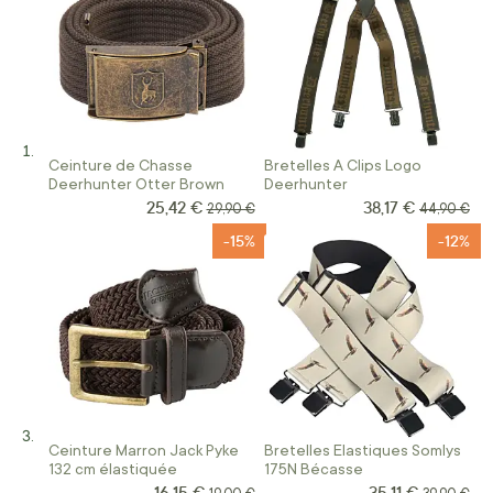
Ceinture de Chasse
Bretelles A Clips Logo
Deerhunter Otter Brown
Deerhunter
25,42 €
38,17 €
Prix Spécial
Prix Spécial
Prix normal
Prix norma
29,90 €
44,90 €
-15%
-12%
Ceinture Marron Jack Pyke
Bretelles Elastiques Somlys
132 cm élastiquée
175N Bécasse
16,15 €
35,11 €
Prix Spécial
Prix Spécial
Prix normal
Prix norma