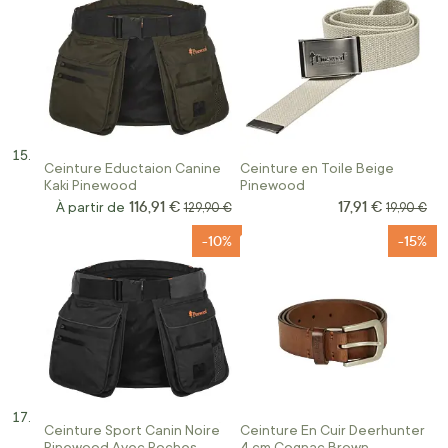
Ceinture Eductaion Canine
Ceinture en Toile Beige
Kaki Pinewood
Pinewood
116,91 €
17,91 €
Prix Spécial
À partir de
Prix normal
Prix norm
129,90 €
19,90 €
-10%
-15%
Ceinture Sport Canin Noire
Ceinture En Cuir Deerhunter
Pinewood Avec Poches
4 cm Cognac Brown