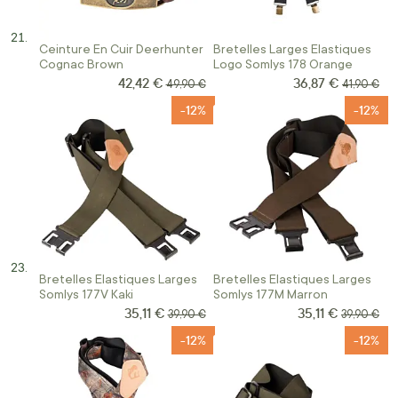
Ceinture En Cuir Deerhunter
Bretelles Larges Elastiques
Cognac Brown
Logo Somlys 178 Orange
42,42 €
36,87 €
Prix Spécial
Prix Spécial
Prix normal
Prix norma
49,90 €
41,90 €
-12%
-12%
Bretelles Elastiques Larges
Bretelles Elastiques Larges
Somlys 177V Kaki
Somlys 177M Marron
35,11 €
35,11 €
Prix Spécial
Prix Spécial
Prix normal
Prix norma
39,90 €
39,90 €
-12%
-12%