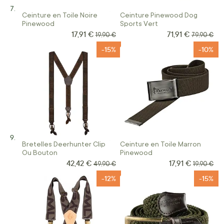
Ceinture en Toile Noire
Ceinture Pinewood Dog
Pinewood
Sports Vert
17,91 €
71,91 €
Prix Spécial
Prix Spécial
Prix normal
Prix norma
19,90 €
79,90 €
-15%
-10%
Bretelles Deerhunter Clip
Ceinture en Toile Marron
Ou Bouton
Pinewood
42,42 €
17,91 €
Prix Spécial
Prix Spécial
Prix normal
Prix norm
49,90 €
19,90 €
-12%
-15%