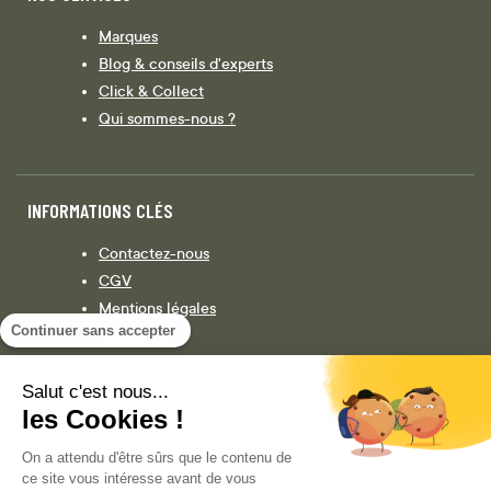
Marques
Blog & conseils d'experts
Click & Collect
Qui sommes-nous ?
INFORMATIONS CLÉS
Contactez-nous
CGV
Mentions légales
Continuer sans accepter
Législation
Politique de confidentialité
Salut c'est nous...
les Cookies !
Facebook
Instagram
On a attendu d'être sûrs que le contenu de
ce site vous intéresse avant de vous