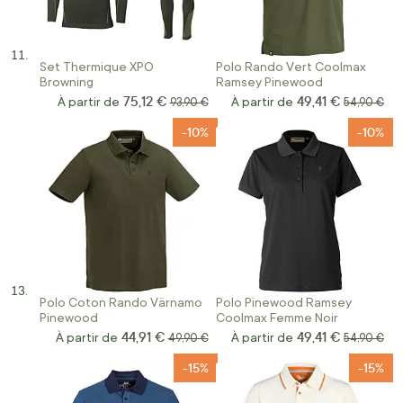
Set Thermique XPO
Polo Rando Vert Coolmax
Browning
Ramsey Pinewood
75,12 €
49,41 €
À partir de
Prix normal
À partir de
Prix norma
93,90 €
54,90 €
-10%
-10%
Polo Coton Rando Värnamo
Polo Pinewood Ramsey
Pinewood
Coolmax Femme Noir
44,91 €
49,41 €
À partir de
Prix normal
À partir de
Prix norma
49,90 €
54,90 €
-15%
-15%