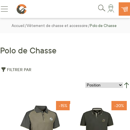
Allez au contenu
Basculer la navigation
Rechercher
Accueil
Vêtement de chasse et accessoire
Polo de Chasse
Polo de Chasse
FILTRER PAR
Par
-15%
-20%