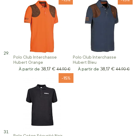
Polo Club Interchasse
Polo Club Interchasse
Hubert Orange
Hubert Bleu
38,17 €
38,17 €
À partir de
Prix normal
À partir de
Prix norma
44,90 €
44,90 €
-15%
Polo Coton Sécurité Noir