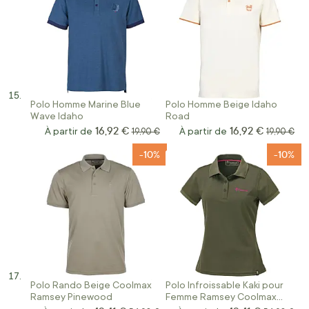
Polo Homme Marine Blue
Polo Homme Beige Idaho
Wave Idaho
Road
16,92 €
16,92 €
À partir de
Prix normal
À partir de
Prix norm
19,90 €
19,90 €
-10%
-10%
Polo Rando Beige Coolmax
Polo Infroissable Kaki pour
Ramsey Pinewood
Femme Ramsey Coolmax
Pinewood