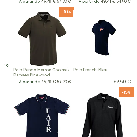
49,41 €
49,41 €
À partir de
Prix normal
À partir de
Prix norma
54,90 €
54,90 €
-10%
Polo Rando Marron Coolmax
Polo Franchi Bleu
Ramsey Pinewood
49,41 €
69,50 €
À partir de
Prix normal
54,90 €
-15%