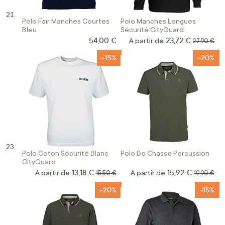
Polo Fair Manches Courtes
Polo Manches Longues
Bleu
Sécurité CityGuard
54,00 €
23,72 €
À partir de
Prix norma
27,90 €
-15%
-20%
Polo Coton Sécurité Blanc
Polo De Chasse Percussion
CityGuard
13,18 €
15,92 €
À partir de
Prix normal
À partir de
Prix norm
15,50 €
19,90 €
-20%
-15%