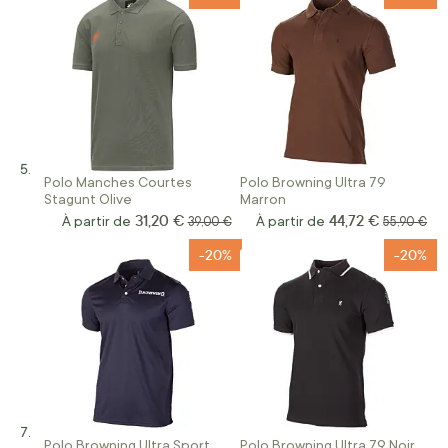
Polo Manches Courtes
Polo Browning Ultra 79
Stagunt Olive
Marron
31,20 €
44,72 €
À partir de
Prix normal
À partir de
Prix norma
39,00 €
55,90 €
-20%
-20%
Polo Browning Ultra Sport
Polo Browning Ultra 79 Noir