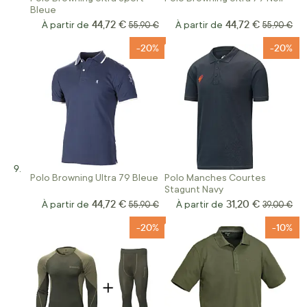
Bleue
44,72 €
44,72 €
À partir de
Prix normal
À partir de
Prix norma
55,90 €
55,90 €
-20%
-20%
Polo Browning Ultra 79 Bleue
Polo Manches Courtes
Stagunt Navy
44,72 €
31,20 €
À partir de
Prix normal
À partir de
Prix norma
55,90 €
39,00 €
-20%
-10%