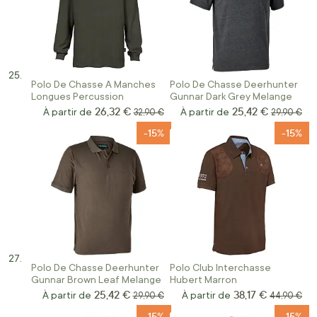
Polo De Chasse A Manches
Polo De Chasse Deerhunter
Longues Percussion
Gunnar Dark Grey Melange
26,32 €
25,42 €
À partir de
Prix normal
À partir de
Prix norma
32,90 €
29,90 €
-15%
-15%
Polo De Chasse Deerhunter
Polo Club Interchasse
Gunnar Brown Leaf Melange
Hubert Marron
25,42 €
38,17 €
À partir de
Prix normal
À partir de
Prix norma
29,90 €
44,90 €
-15%
-15%