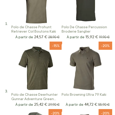
Polo de Chasse Prohunt
Polo De Chasse Percussion
Retriever Col Boutons Kaki
Broderie Sanglier
24,57 €
15,92 €
À partir de
Prix normal
À partir de
Prix norm
28,90 €
19,90 €
-15%
-20%
Polo de Chasse Deerhunter
Polo Browning Ultra 79 Kaki
Gunnar Adventure Green
Melange
25,42 €
44,72 €
À partir de
Prix normal
À partir de
Prix norma
29,90 €
55,90 €
-20%
-20%