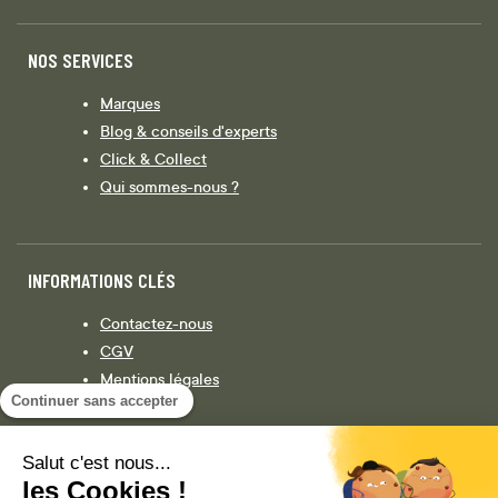
NOS SERVICES
Marques
Blog & conseils d'experts
Click & Collect
Qui sommes-nous ?
INFORMATIONS CLÉS
Contactez-nous
CGV
Mentions légales
Continuer sans accepter
Législation
Politique de confidentialité
Salut c'est nous...
les Cookies !