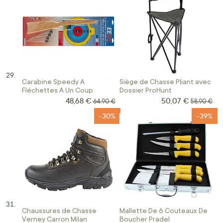
Carabine Speedy A
Siège de Chasse Pliant avec
Fléchettes A Un Coup
Dossier ProHunt
48,68 €
50,07 €
Prix Spécial
Prix Spécial
Prix normal
Prix norma
64,90 €
58,90 €
-30%
-39%
Chaussures de Chasse
Mallette De 6 Couteaux De
Verney Carron Milan
Boucher Pradel