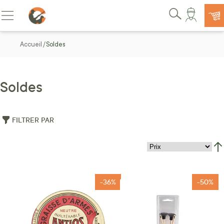
Allez au contenu
Basculer la navigation
Rechercher
Accueil
Soldes
Soldes
FILTRER PAR
Par
-36%
-50%