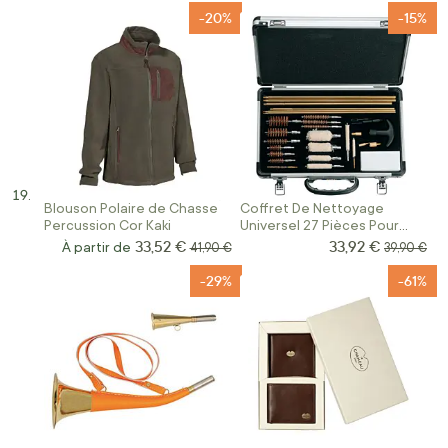
-20%
-15%
Blouson Polaire de Chasse
Coffret De Nettoyage
Percussion Cor Kaki
Universel 27 Pièces Pour
Armes
33,52 €
33,92 €
Prix Spécial
À partir de
Prix normal
Prix norma
41,90 €
39,90 €
-29%
-61%