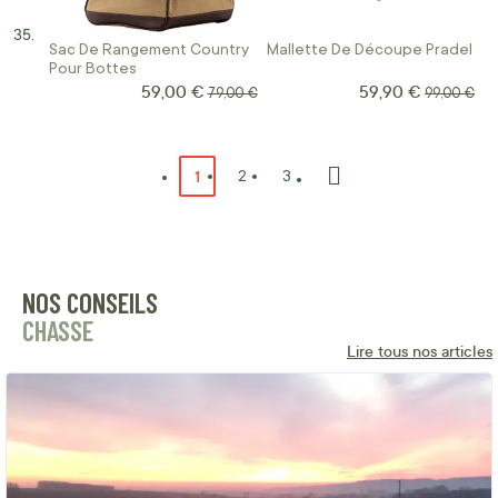
Sac De Rangement Country
Mallette De Découpe Pradel
Pour Bottes
59,00 €
59,90 €
Prix Spécial
Prix Spécial
Prix normal
Prix norma
79,00 €
99,00 €
Page
Vous lisez actuellement la page
1
Page
Page
2
3
Page
Suivant
NOS CONSEILS
CHASSE
Lire tous nos articles