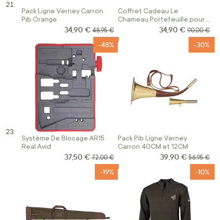
Pack Ligne Verney Carron
Coffret Cadeau Le
Pib Orange
Chameau Portefeuille pour
Permis et Portefeuille à
34,90 €
34,90 €
Prix Spécial
Prix Spécial
Prix normal
Prix norma
48,95 €
90,00 €
Double Volet
-48%
-30%
Système De Blocage AR15
Pack Pib Ligne Verney
Real Avid
Carron 40CM et 12CM
37,50 €
39,90 €
Prix Spécial
Prix Spécial
Prix normal
Prix norma
72,00 €
56,95 €
-19%
-10%