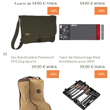
54,90 €
54,90 €
Prix Spécial
À partir de
Prix normal
Prix norma
77,90 €
89,90 €
-16%
-35%
Sac Bandoulière Pinewood
Tapis de Démontage Real
1912 Dog Sports
Avid Master pour AR15
59,00 €
59,00 €
Prix Spécial
Prix Spécial
Prix normal
Prix norma
69,95 €
91,00 €
-25%
-39%