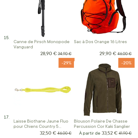
Canne de Pirsch Monopode
Sac à Dos Orange 16 Litres
Vanguard
28,90 €
29,90 €
Prix Spécial
Prix Spécial
Prix normal
Prix norma
34,90 €
46,00 €
-29%
-20%
Laisse Biothane Jaune Fluo
Blouson Polaire De Chasse
pour Chiens Country 5
Percussion Cor Kaki Sanglier
Mètres
32,50 €
33,52 €
Prix Spécial
Prix normal
À partir de
Prix norma
46,00 €
41,90 €