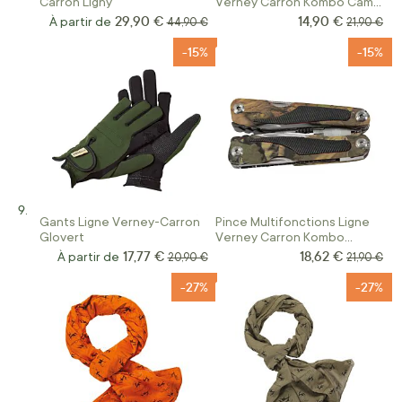
Carron Ligny
Verney Carron Kombo Camo
Blaze
29,90 €
14,90 €
Prix Spécial
À partir de
Prix normal
Prix norm
44,90 €
21,90 €
-15%
-15%
Gants Ligne Verney-Carron
Pince Multifonctions Ligne
Glovert
Verney Carron Kombo
Ghost Camo Forest
17,77 €
18,62 €
Prix Spécial
À partir de
Prix normal
Prix norm
20,90 €
21,90 €
-27%
-27%