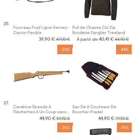
Fourreau Fusil Ligne Verney-
Pull de Chasse Col Zip
Carron Perdrix
Broderie Sanglier Treeland
39,90 €
40,41 €
Prix Spécial
Prix normal
À partir de
Prix norma
49,00 €
44,90 €
-25%
-44%
Carabine Speedy A
Sac De 6 Couteaux De
Fléchettes A Un Coup sans
Boucher Pradel
Cibles sous Blister
44,90 €
44,90 €
Prix Spécial
Prix Spécial
Prix normal
Prix norma
59,90 €
79,90 €
-25%
-15%