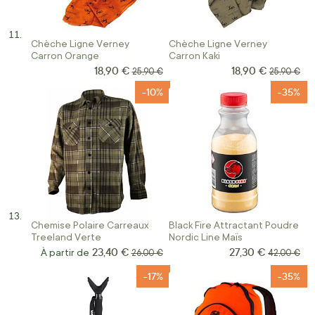
Chèche Ligne Verney
Chèche Ligne Verney
Carron Orange
Carron Kaki
18,90 €
18,90 €
Prix Spécial
Prix Spécial
Prix normal
Prix norma
25,90 €
25,90 €
-10%
-35%
Chemise Polaire Carreaux
Black Fire Attractant Poudre
Treeland Verte
Nordic Line Maïs
23,40 €
27,30 €
Prix Spécial
À partir de
Prix normal
Prix norma
26,00 €
42,00 €
-17%
-35%