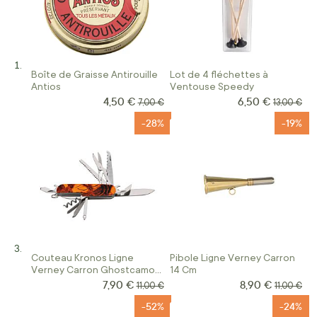
Boîte de Graisse Antirouille
Lot de 4 fléchettes à
Antios
Ventouse Speedy
4,50 €
6,50 €
Prix Spécial
Prix Spécial
Prix normal
Prix norm
7,00 €
13,00 €
-28%
-19%
Couteau Kronos Ligne
Pibole Ligne Verney Carron
Verney Carron Ghostcamo
14 Cm
Black And Blaze
7,90 €
8,90 €
Prix Spécial
Prix Spécial
Prix normal
Prix norm
11,00 €
11,00 €
-52%
-24%