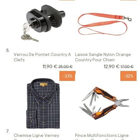
Verrou De Pontet Country A
Laisse Sangle Nylon Orange
Clefs
Country Pour Chien
11,90 €
12,90 €
Prix Spécial
Prix Spécial
Prix normal
Prix norm
25,00 €
17,00 €
-33%
-32%
Chemise Ligne Verney
Pince Multifonctions Ligne