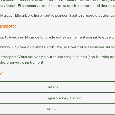
oxydation. Elle conserve son éclat et sa qualité sonore au fil des sais
 Marque :
poinçon Sagittaire
Elle arbore fièrement le
, gage d'authentic
nsport :
act :
14 cm de long
Avec ses
, elle est extrêmement maniable et se g
xation :
Équipée d'un anneau robuste, elle peut être sécurisée sur v
 transport :
sangle de cou
Vous pouvez y ajouter une
(non fournie) pou
 chercher votre instrument.
 :
Détails
Ligne Verney-Carron
14 cm