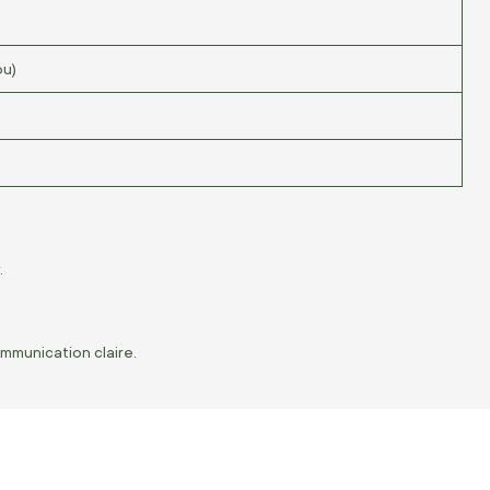
ou)
.
ommunication claire.