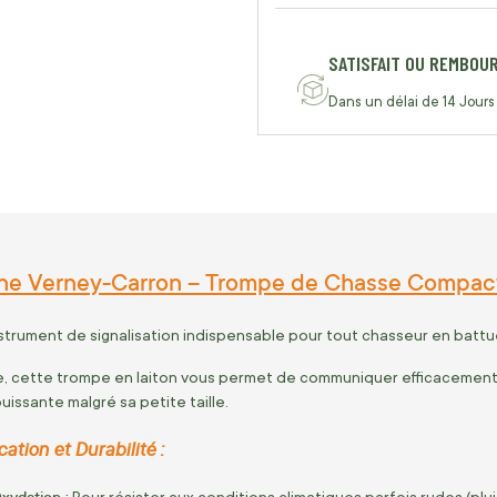
SATISFAIT OU REMBOU
Dans un délai de 14 Jours
gne Verney-Carron – Trompe de Chasse Compact
nstrument de signalisation indispensable pour tout chasseur en battu
, cette trompe en laiton vous permet de communiquer efficacement l
puissante malgré sa petite taille.
ation et Durabilité :
xydation :
Pour résister aux conditions climatiques parfois rudes (plui