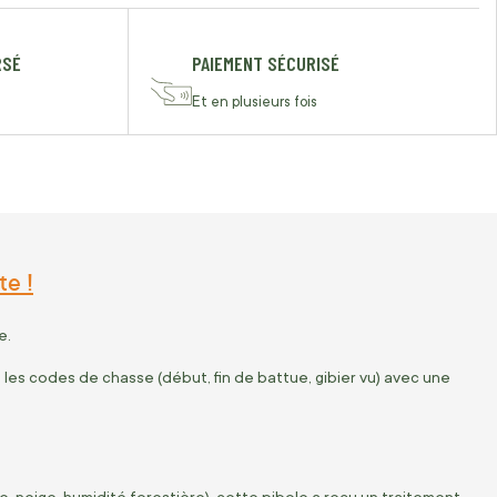
RSÉ
PAIEMENT SÉCURISÉ
Et en plusieurs fois
e !
e.
es codes de chasse (début, fin de battue, gibier vu) avec une
e, neige, humidité forestière), cette pibole a reçu un traitement