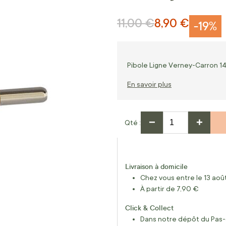
11,00 €
8,90 €
Prix normal
Prix Spécial
-19%
Pibole Ligne Verney-Carron 14
En savoir plus
−
+
Qté
Livraison à domicile
Chez vous entre le 13 août
À partir de 7,90 €
Click & Collect
Dans notre dépôt du Pas-