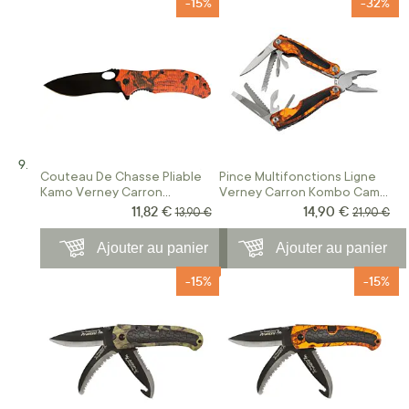
-15%
-32%
Couteau De Chasse Pliable
Pince Multifonctions Ligne
Kamo Verney Carron
Verney Carron Kombo Camo
Camouflage Blaze
Blaze
11,82 €
14,90 €
Prix Spécial
Prix Spécial
Prix normal
Prix norm
13,90 €
21,90 €
Ajouter au panier
Ajouter au panier
-15%
-15%