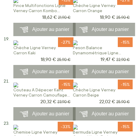
Pince Multifonctions Ligne
Chèche Ligne Verney
Verney Carron Kombo
Carron Orange
Ghost Camo Forest
18,62 €
18,90 €
Prix Spécial
Prix Spécial
Prix normal
Prix norma
21,90 €
25,90 €
Ajouter au panier
Ajouter au panier
-27%
-15%
Chèche Ligne Verney
Peson Balance
Carron Kaki
Dynamométrique Ligne
Verney Carron
18,90 €
19,47 €
Prix Spécial
Prix Spécial
Prix normal
Prix norma
25,90 €
22,90 €
Ajouter au panier
Ajouter au panier
-15%
-15%
Couteau A Dépecer Kent
Chèche Ligne Verney
Verney Carron Camouflage
Carron Beige
Blaze
20,32 €
22,02 €
Prix Spécial
Prix Spécial
Prix normal
Prix norma
23,90 €
25,90 €
Ajouter au panier
Ajouter au panier
-33%
-15%
Chemise Ligne Verney
Bermuda Ligne Verney