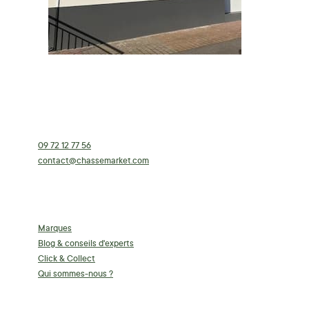
Contact
Chassemarket siège social
13 rue Arthur Lamendin
62460 Divion
09 72 12 77 56
contact@chassemarket.com
Lundi au Vendredi de 9h à 12h - 14h à 16h30
Nos services
Marques
Blog & conseils d'experts
Click & Collect
Qui sommes-nous ?
Informations clés