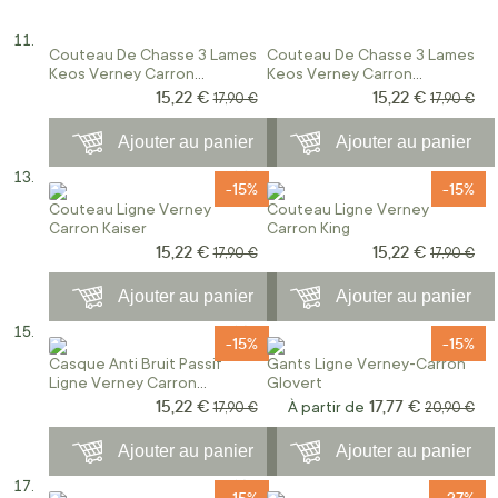
Couteau De Chasse 3 Lames
Couteau De Chasse 3 Lames
Keos Verney Carron
Keos Verney Carron
Camouflage Forest
Camouflage Blaze
15,22 €
15,22 €
Prix Spécial
Prix Spécial
Prix normal
Prix norm
17,90 €
17,90 €
Ajouter au panier
Ajouter au panier
-15%
-15%
Couteau Ligne Verney
Couteau Ligne Verney
Carron Kaiser
Carron King
15,22 €
15,22 €
Prix Spécial
Prix Spécial
Prix normal
Prix norm
17,90 €
17,90 €
Ajouter au panier
Ajouter au panier
-15%
-15%
Casque Anti Bruit Passif
Gants Ligne Verney-Carron
Ligne Verney Carron
Glovert
Prohunt
15,22 €
17,77 €
Prix Spécial
Prix normal
À partir de
Prix norma
17,90 €
20,90 €
Ajouter au panier
Ajouter au panier
-15%
-27%