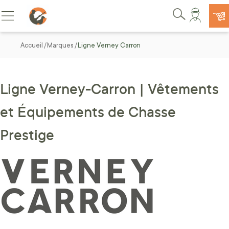
Allez au contenu
Basculer la navigation
Rechercher
Accueil
Marques
Ligne Verney Carron
Ligne Verney-Carron | Vêtements
et Équipements de Chasse
Prestige