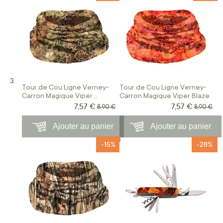
Tour de Cou Ligne Verney-
Tour de Cou Ligne Verney-
Carron Magique Viper
Carron Magique Viper Blaze
Forest
7,57 €
7,57 €
Prix Spécial
Prix Spécial
Prix normal
Prix norm
8,90 €
8,90 €
Ajouter au panier
Ajouter au panier
-15%
-28%