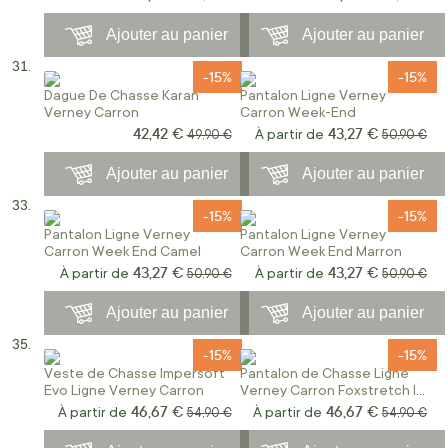
Ajouter au panier
Ajouter au panier
-15%
-15%
Dague De Chasse Karan
Pantalon Ligne Verney
Verney Carron
Carron Week-End
42,42 €
43,27 €
Prix Spécial
Prix normal
À partir de
Prix norma
49,90 €
50,90 €
Ajouter au panier
Ajouter au panier
-15%
-15%
Pantalon Ligne Verney
Pantalon Ligne Verney
Carron Week End Camel
Carron Week End Marron
43,27 €
43,27 €
À partir de
Prix normal
À partir de
Prix norma
50,90 €
50,90 €
Ajouter au panier
Ajouter au panier
-15%
-15%
Veste de Chasse Impersoft
Pantalon de Chasse Ligne
Evo Ligne Verney Carron
Verney Carron Foxstretch II
Marron
46,67 €
46,67 €
À partir de
Prix normal
À partir de
Prix norma
54,90 €
54,90 €