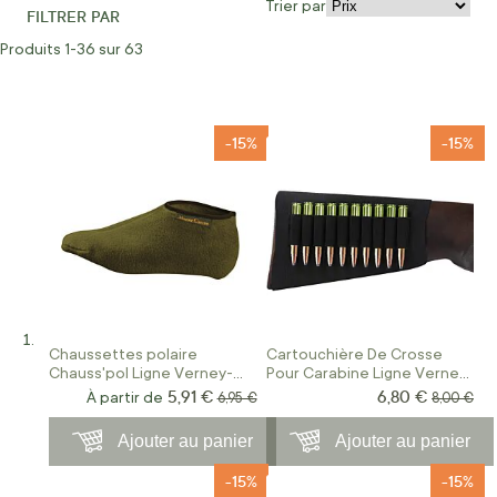
Trier par
FILTRER PAR
Par
Produits
1
-
36
sur
63
-15%
-15%
Chaussettes polaire
Cartouchière De Crosse
Chauss'pol Ligne Verney-
Pour Carabine Ligne Verney
Carron
Carron
5,91 €
6,80 €
Prix Spécial
À partir de
Prix normal
Prix norm
6,95 €
8,00 €
Ajouter au panier
Ajouter au panier
-15%
-15%