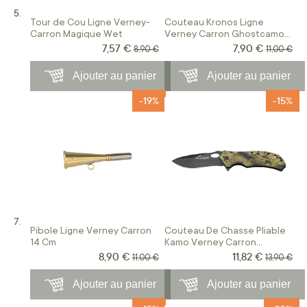
Tour de Cou Ligne Verney-
Couteau Kronos Ligne
Carron Magique Wet
Verney Carron Ghostcamo
Black And Blaze
7,57 €
7,90 €
Prix Spécial
Prix Spécial
Prix normal
Prix norm
8,90 €
11,00 €
Ajouter au panier
Ajouter au panier
-19%
-15%
Pibole Ligne Verney Carron
Couteau De Chasse Pliable
14 Cm
Kamo Verney Carron
Camouflage Forest
8,90 €
11,82 €
Prix Spécial
Prix Spécial
Prix normal
Prix norm
11,00 €
13,90 €
Ajouter au panier
Ajouter au panier