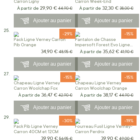
Carron Ligny
Carron Week-End
29,90 €
32,30 €
À partir de
Prix normal
À partir de
Prix norma
44,90 €
38,00 €
Ajouter au panier
Ajouter au panier
-29%
-15%
Pack Ligne Verney Carron
Pantalon de Chasse
Pib Orange
Impersoft Forest Evo Ligne
Verney Carron
34,90 €
35,62 €
Prix Spécial
Prix normal
À partir de
Prix norma
48,95 €
41,90 €
Ajouter au panier
Ajouter au panier
-15%
-15%
Chapeau Ligne Verney
Chapeau Ligne Verney
Carron Woolchap Fox
Carron Woolchap Orange
36,47 €
38,17 €
À partir de
Prix normal
À partir de
Prix norma
42,90 €
44,90 €
Ajouter au panier
Ajouter au panier
-30%
-19%
Pack Pib Ligne Verney
Fourreau Fusil Ligne Verney-
Carron 40CM et 12CM
Carron Perdrix
39,90 €
39,90 €
Prix Spécial
Prix Spécial
Prix normal
Prix norma
56,95 €
49,00 €