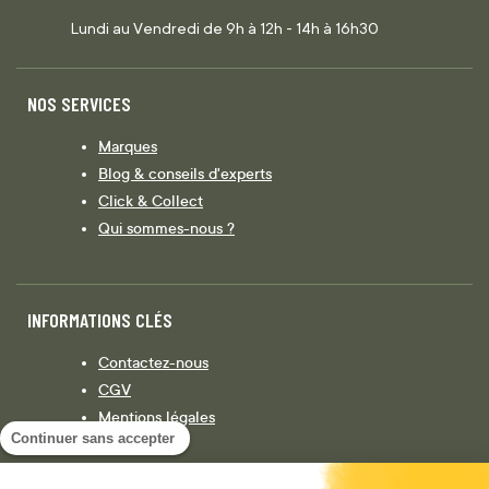
Lundi au Vendredi de 9h à 12h - 14h à 16h30
NOS SERVICES
Marques
Blog & conseils d'experts
Click & Collect
Qui sommes-nous ?
INFORMATIONS CLÉS
Contactez-nous
CGV
Mentions légales
Continuer sans accepter
Législation
Politique de confidentialité