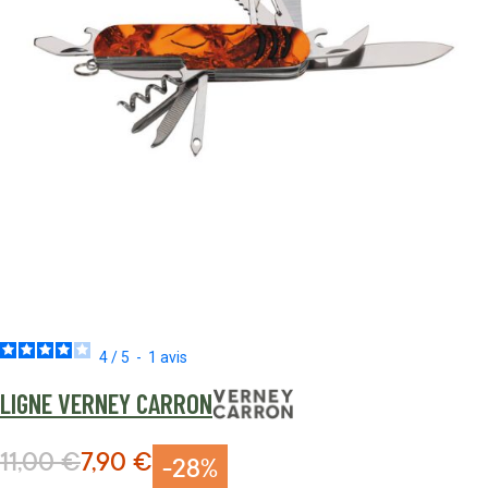
4
/
5
-
1
avis
LIGNE VERNEY CARRON
11,00 €
7,90 €
Prix normal
Prix Spécial
-28%