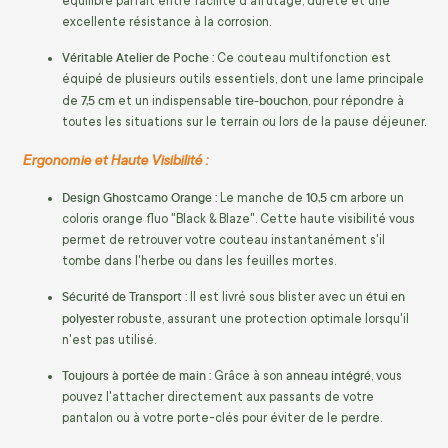
équilibre parfait entre facilité d'affûtage, dureté et une
excellente résistance à la corrosion.
Véritable Atelier de Poche :
Ce couteau multifonction est
équipé de plusieurs outils essentiels, dont une lame principale
7,5 cm
tire-bouchon
de
et un indispensable
, pour répondre à
toutes les situations sur le terrain ou lors de la pause déjeuner.
Ergonomie et Haute Visibilité :
Design Ghostcamo Orange :
10,5 cm
Le manche de
arbore un
coloris orange fluo "Black & Blaze". Cette haute visibilité vous
permet de retrouver votre couteau instantanément s'il
tombe dans l'herbe ou dans les feuilles mortes.
Sécurité de Transport :
étui en
Il est livré sous blister avec un
polyester
robuste, assurant une protection optimale lorsqu'il
n'est pas utilisé.
Toujours à portée de main :
anneau intégré
Grâce à son
, vous
pouvez l'attacher directement aux passants de votre
pantalon ou à votre porte-clés pour éviter de le perdre.