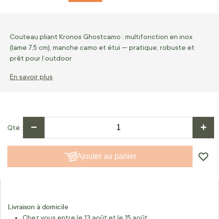
Couteau pliant Kronos Ghostcamo : multifonction en inox
(lame 7,5 cm), manche camo et étui — pratique, robuste et
prêt pour l’outdoor
En savoir plus
−
+
Qté
Ajouter au panier
Livraison à domicile
Chez vous entre le 13 août et le 15 août