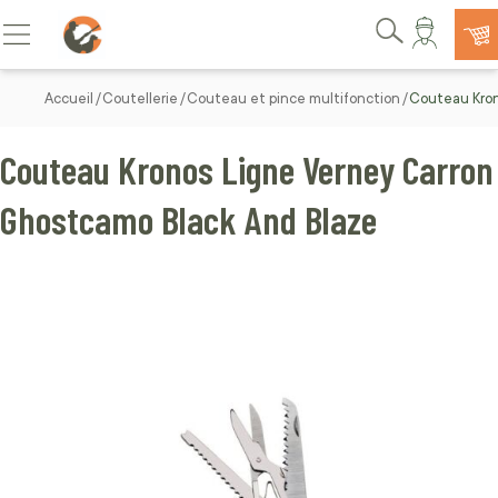
Allez au contenu
Basculer la navigation
Rechercher
Accueil
Coutellerie
Couteau et pince multifonction
Couteau Kron
Couteau Kronos Ligne Verney Carron
Ghostcamo Black And Blaze