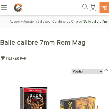
Allez au contenu
Basculer la navigation
Rechercher
Accueil
Munition
Balle pour Carabine de Chasse
Balle calibre 7
Balle calibre 7mm Rem Mag
FILTRER PAR
Par