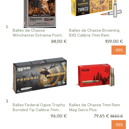
Balles de Chasse
Balles de Chasse Browning
Winchester Extreme Point
BXS Calibre 7mm Rem
Calibre 7mm REM
84,00 €
109,00 €
-10%
Balles Federal Ogive Trophy
Balles de Chasse 7mm Rem
Bonded Tip Calibre 7mm
Mag Geco Plus
Rem Mag
96,00 €
79,65 €
Prix Spécial
Prix norma
88,50 €
-10%