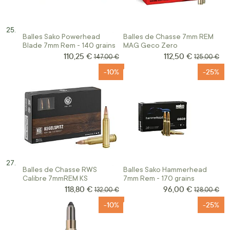
Balles Sako Powerhead
Balles de Chasse 7mm REM
Blade 7mm Rem - 140 grains
MAG Geco Zero
110,25 €
112,50 €
Prix Spécial
Prix Spécial
Prix normal
Prix normal
147,00 €
125,00 €
-10%
-25%
Balles de Chasse RWS
Balles Sako Hammerhead
Calibre 7mmREM KS
7mm Rem - 170 grains
118,80 €
96,00 €
Prix Spécial
Prix Spécial
Prix normal
Prix normal
132,00 €
128,00 €
-10%
-25%