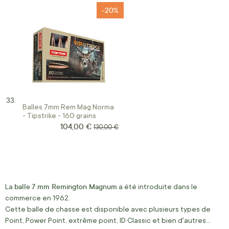
Terminal Ascent
-20%
Balles 7mm Rem Mag Norma
- Tipstrike - 160 grains
104,00 €
Prix Spécial
Prix normal
130,00 €
balle
7 mm Remington Magnum
La
a été introduite dans le
commerce en 1962.
Cette balle de chasse est disponible avec plusieurs types de
Point, Power Point, extrême point, ID Classic et bien d'autres…