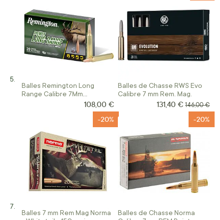
Balles Remington Long
Balles de Chasse RWS Evo
Range Calibre 7Mm
Calibre 7 mm Rem. Mag.
Remington Mag 175 Gr Ogive
108,00 €
131,40 €
Prix Spécial
Prix normal
146,00 €
Speer Impact
-20%
-20%
Balles 7 mm Rem Mag Norma
Balles de Chasse Norma