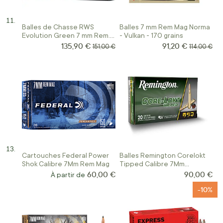
Balles de Chasse RWS
Balles 7 mm Rem Mag Norma
Evolution Green 7 mm Rem.
- Vulkan - 170 grains
Mag.
135,90 €
91,20 €
Prix Spécial
Prix Spécial
Prix normal
Prix norma
151,00 €
114,00 €
Cartouches Federal Power
Balles Remington Corelokt
Shok Calibre 7Mm Rem Mag
Tipped Calibre 7Mm
Remington Mag 150 Gr
60,00 €
90,00 €
À partir de
-10%