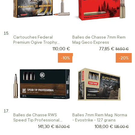
Cartouches Federal
Balles de Chasse 7mm Rem
Premium Ogive Trophy
Mag Geco Express
Copper Calibre 7Mm Rm 150
110,00 €
77,85 €
Prix Spécial
Prix norma
86,50 €
Grains
-10%
-20%
Balles de Chasse RWS
Balles 7mm Rem Mag. Norma
Speed Tip Professional
- Evostrike - 127 grains
Calibre 7 mm Rem. Mag.
141,30 €
108,00 €
Prix Spécial
Prix Spécial
Prix normal
Prix normal
157,00 €
135,00 €