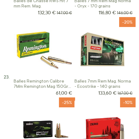
Balles de Chasse RWS Hit 7
Balles 7 mm Rem Mag Norma
mm Rem. Mag.
- Oryx - 170 grains
132,30 €
116,80 €
Prix Spécial
Prix Spécial
Prix normal
Prix normal
147,00 €
146,00 €
-20%
Balles Remington Calibre
Balles 7mm Rem Mag. Norma
7Mm Remington Mag 150Gr
- Ecostrike - 140 grains
Corelokt Psp
61,00 €
133,60 €
Prix Spécial
Prix normal
167,00 €
-25%
-10%