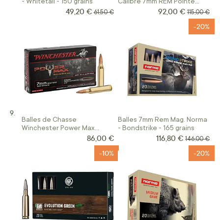
- Whitetail - 150 grains
Calibre 7mm REM Pointe
Plastique
49,20 €
92,00 €
Prix Spécial
Prix Spécial
Prix normal
Prix norma
61,50 €
115,00 €
-20%
Balles de Chasse
Balles 7mm Rem Mag. Norma
Winchester Power Max
- Bondstrike - 165 grains
Bonded Calibre 7mm REM
86,00 €
116,80 €
Prix Spécial
Prix normal
146,00 €
-10%
-20%