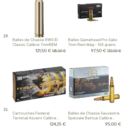
Balles de Chasse RWS ID
Balles Gamehead Pro Sako
Classic Calibre 7mmREM
7mm Rem Mag - 165 grains
121,50 €
97,50 €
Prix Spécial
Prix Spécial
Prix normal
Prix normal
135,00 €
130,00 €
Cartouches Federal
Balles de Chasse Sauvestre
Terminal Ascent Calibre
Spéciale Battue Calibre
7Mm Rem Mag 155Gr
7mm Rem
124,25 €
95,00 €