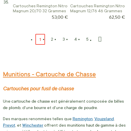
Cartouches Remington Nitro
Cartouches Remington Nitro
Magnum 20/70 32 Grammes
Magnum 12/76 46 Grammes
53,00 €
62,50 €
Page
Vous lisez actuellement la page
1
Page
Page
Page
Page
2
3
4
5
Page
Suivant
Munitions - Cartouche de Chasse
Cartouches pour fusil de chasse
cartouche de chasse
billes
Une
est généralement composée de
de plomb
bourre
charge de poudre
, d'une
et d'une
.
Remington
Vouzeland
Des marques renommées telles que
,
,
Prevot
Winchester
munitions haut
de
gamme
, et
offrent des
à des