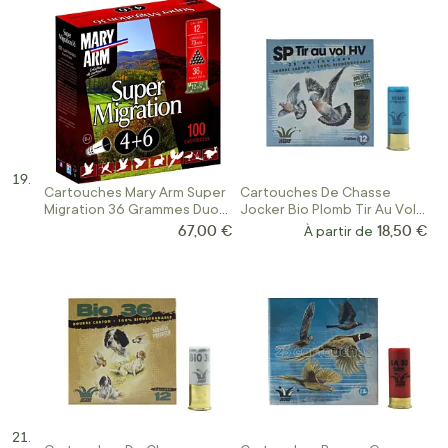
Cartouches Mary Arm Super
Cartouches De Chasse
Migration 36 Grammes Duo
Jocker Bio Plomb Tir Au Vol
Calibre 12
34 HV Calibre 12/70
67,00 €
18,50 €
À partir de