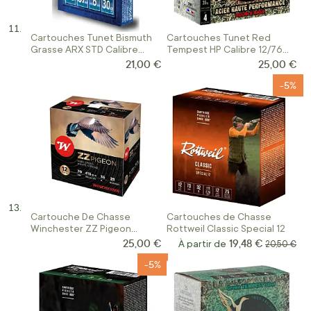
Cartouches Tunet Bismuth
Cartouches Tunet Red
Grasse ARX STD Calibre
Tempest HP Calibre 12/76
12/67
Acier
21,00 €
25,00 €
-5%
Cartouche De Chasse
Cartouches de Chasse
Winchester ZZ Pigeon
Rottweil Classic Special 12
Calibre 12/70
25,00 €
19,48 €
À partir de
Prix norma
20,50 €
-5%