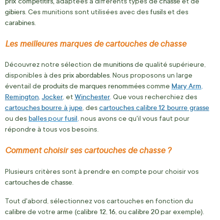
prix compétitifs,
chasse
adaptées à différents types de
et de
gibiers
fusils
. Ces munitions sont utilisées avec des
et des
carabines.
Les meilleures marques de cartouches de chasse
munitions
Découvrez notre sélection de
de qualité supérieure,
prix
abordables
disponibles à des
. Nous proposons un large
produits
marques renommées
Mary Arm
éventail de
de
comme
,
Remington
Jocker
Winchester
,
,
et
.
Que vous recherchiez des
cartouches
bourre à jupe
cartouches calibre
12 bourre grasse
, des
balles
fusil
ou des
pour
,
nous avons ce qu'il vous faut pour
répondre à tous vos besoins.
Comment choisir ses cartouches de chasse ?
Plusieurs critères sont à prendre en compte pour choisir vos
cartouches
de chasse
.
Tout d'abord, sélectionnez vos cartouches en fonction du
calibre
arme
calibre 12
16
calibre
20
de votre
(
,
, ou
par exemple).