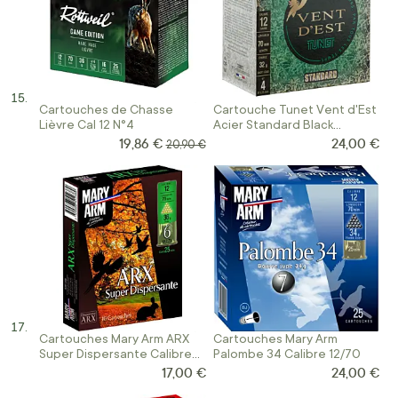
Cartouches de Chasse
Cartouche Tunet Vent d'Est
Lièvre Cal 12 N°4
Acier Standard Black
Tempest Calibre 12/70
19,86 €
24,00 €
Prix Spécial
Prix normal
20,90 €
Cartouches Mary Arm ARX
Cartouches Mary Arm
Super Dispersante Calibre
Palombe 34 Calibre 12/70
12/70
17,00 €
24,00 €