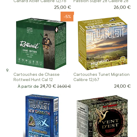
Canard Acier Calibre 12/76
Passion Super 28 Calibre 28
25,00 €
26,00 €
-5%
Cartouches de Chasse
Cartouches Tunet Migration
Rottweil Hunt Cal 12
Calibre 12/67
24,70 €
24,00 €
À partir de
Prix normal
26,00 €