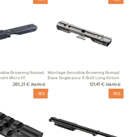
ible Browning Nomad
Montage Amovible Browning Nomad
oint Micro H1
Base Single pour X-Bolt Long Action
285,21 €
121,41 €
Prix Spécial
Prix Spécial
Prix normal
Prix normal
316,90 €
134,90 €
-15%
-15%