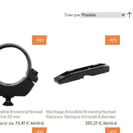
Trier par
Par
-10%
-10%
ible Browning Nomad
Montage Amovible Browning Nomad
ètre 30 mm
Rail pour Optique Schmidt & Bender
76,41 €
285,21 €
Prix Spécial
artir de
Prix normal
Prix normal
84,90 €
316,90 €
-10%
-10%