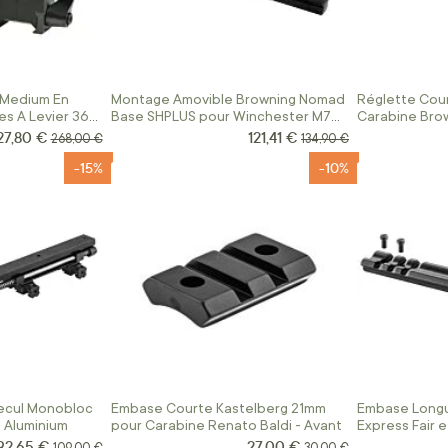
 Medium En
Montage Amovible Browning Nomad
Réglette Cou
es A Levier 36
Base SHPLUS pour Winchester M70
Carabine Brow
Long Action
27,80 €
121,41 €
ix Spécial
Prix Spécial
Prix normal
Prix normal
268,00 €
134,90 €
-15%
-10%
ecul Monobloc
Embase Courte Kastelberg 21mm
Embase Longu
 Aluminium
pour Carabine Renato Baldi - Avant
Express Fair 
92,65 €
27,00 €
Prix Spécial
Prix Spécial
Prix normal
Prix normal