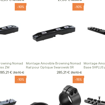
109,00 €
30,00 €
-10%
-10%
rowning Nomad
Montage Amovible Browning Nomad
Montage Amov
iss ZM
Rail pour Optique Swarowski SR
Base SHPLUS 
Court Action
285,21 €
285,21 €
Prix Spécial
Prix Spécial
Prix normal
Prix normal
316,90 €
316,90 €
-10%
-15%