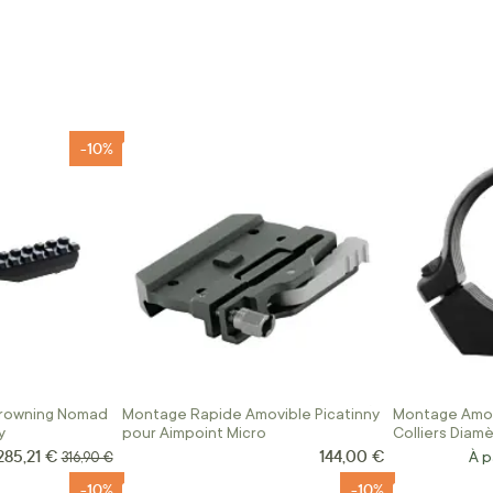
-10%
rowning Nomad
Montage Rapide Amovible Picatinny
Montage Amov
y
pour Aimpoint Micro
Colliers Diam
285,21 €
144,00 €
Prix Spécial
Prix normal
À p
316,90 €
-10%
-10%