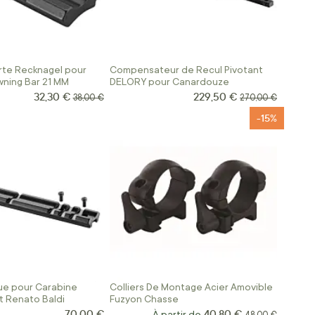
rte Recknagel pour
Compensateur de Recul Pivotant
ning Bar 21 MM
DELORY pour Canardouze
32,30 €
229,50 €
Prix Spécial
Prix Spécial
Prix normal
Prix normal
38,00 €
270,00 €
-15%
e pour Carabine
Colliers De Montage Acier Amovible
et Renato Baldi
Fuzyon Chasse
70,00 €
40,80 €
À partir de
Prix normal