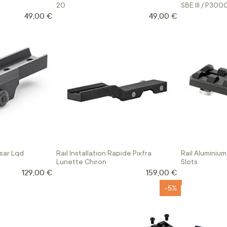
20
SBE III / P300
49,00 €
49,00 €
sar Lqd
Rail Installation Rapide Pixfra
Rail Aluminiu
Lunette Chiron
Slots
129,00 €
159,00 €
-5%