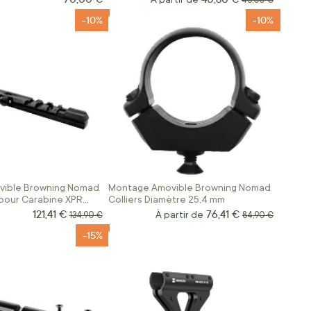
48,00 €
-10%
-10%
ible Browning Nomad
Montage Amovible Browning Nomad
pour Carabine XPR
Colliers Diamètre 25,4 mm
121,41 €
76,41 €
Prix Spécial
Prix normal
À partir de
Prix normal
134,90 €
84,90 €
-15%