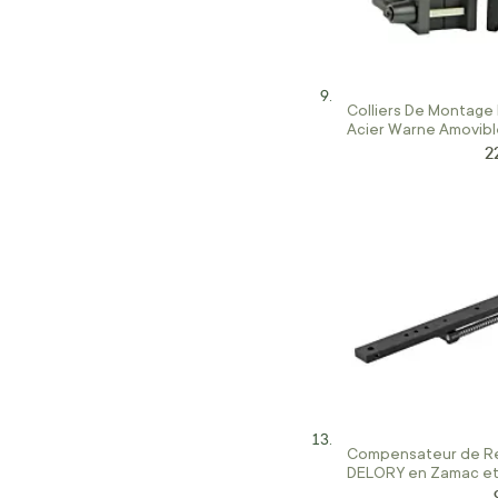
Colliers De Montage
Acier Warne Amovibl
MM
2
Pr
Compensateur de R
DELORY en Zamac et