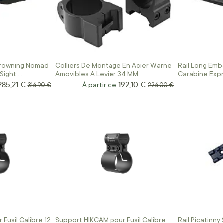
rowning Nomad
Colliers De Montage En Acier Warne
Rail Long Emb
Sight,
Amovibles A Levier 34 MM
Carabine Expr
oint
285,21 €
192,10 €
Prix Spécial
Prix normal
À partir de
Prix normal
316,90 €
226,00 €
Fusil Calibre 12
Support HIKCAM pour Fusil Calibre
Rail Picatinny 