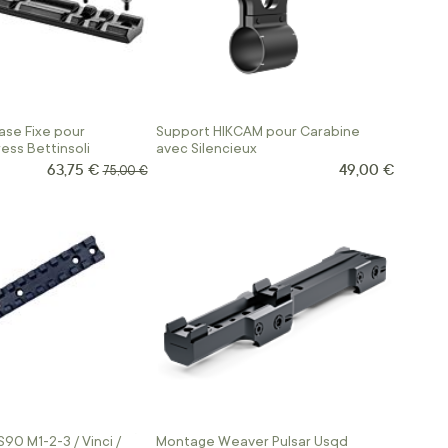
ase Fixe pour
Support HIKCAM pour Carabine
ess Bettinsoli
avec Silencieux
63,75 €
49,00 €
Prix Spécial
Prix normal
75,00 €
S90 M1-2-3 / Vinci /
Montage Weaver Pulsar Usqd