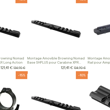
rowning Nomad
Montage Amovible Browning Nomad
Montage Amov
R Long Action
Base SHPLUS pour Carabine XPR
Rail pour Aimp
Long Action
121,41 €
121,41 €
Prix Spécial
Prix Spécial
Prix normal
Prix normal
134,90 €
134,90 €
-15%
-10%