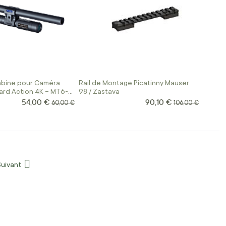
bine pour Caméra
Rail de Montage Picatinny Mauser
ard Action 4K – MT6-
98 / Zastava
54,00 €
90,10 €
Prix Spécial
Prix Spécial
Prix normal
Prix normal
60,00 €
106,00 €
Suivant
Page