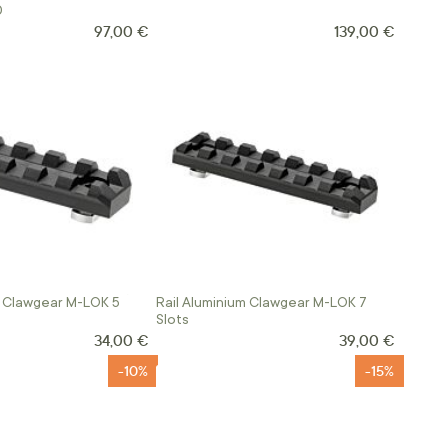
0
97,00 €
139,00 €
m Clawgear M-LOK 5
Rail Aluminium Clawgear M-LOK 7
Slots
34,00 €
39,00 €
-10%
-15%