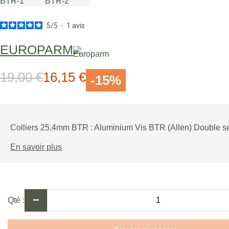
5
/
5
-
1
avis
EUROPARM
19,00 €
16,15 €
Prix normal
Prix Spécial
-15%
Colliers 25,4mm BTR : Aluminium Vis BTR (Allen) Double se
En savoir plus
−
Qté