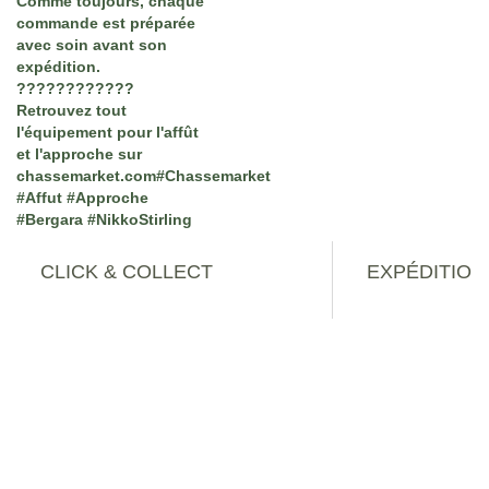
CLICK & COLLECT
EXPÉDITION
Disponible dans le Pas-de-Calais - 62
Consultez le déla
Contact
Chassemarket siège social
13 rue Arthur Lamendin
62460 Divion