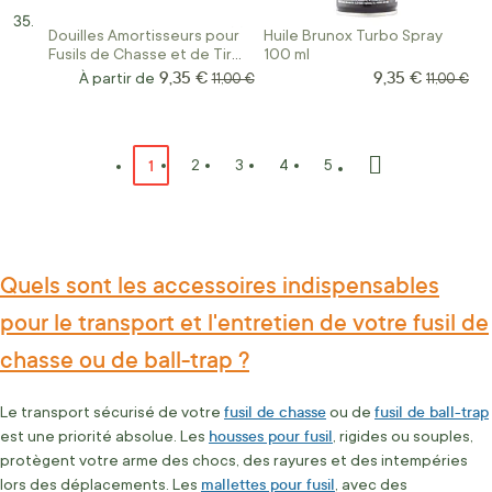
Douilles Amortisseurs pour
Huile Brunox Turbo Spray
Fusils de Chasse et de Tir
100 ml
Sportif
9,35 €
9,35 €
Prix Spécial
À partir de
Prix normal
Prix norm
11,00 €
11,00 €
Page
Vous lisez actuellement la page
1
Page
Page
Page
Page
2
3
4
5
Page
Suivant
Quels sont les accessoires indispensables
pour le transport et l'entretien de votre fusil de
chasse ou de ball-trap ?
fusil de chasse
fusil de ball-trap
Le transport sécurisé de votre
ou de
housses pour fusil
est une priorité absolue. Les
, rigides ou souples,
protègent votre arme des chocs, des rayures et des intempéries
mallettes pour fusil
lors des déplacements. Les
, avec des