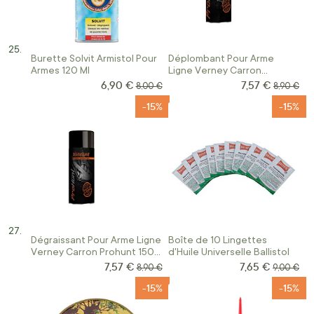
Burette Solvit Armistol Pour
Déplombant Pour Arme
Armes 120 Ml
Ligne Verney Carron
Prohunt 150 Ml
6,90 €
7,57 €
Prix Spécial
Prix Spécial
Prix normal
Prix norm
8,00 €
8,90 €
-15%
-15%
Dégraissant Pour Arme Ligne
Boîte de 10 Lingettes
Verney Carron Prohunt 150
d'Huile Universelle Ballistol
Ml
7,57 €
7,65 €
Prix Spécial
Prix Spécial
Prix normal
Prix norm
8,90 €
9,00 €
-15%
-15%