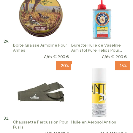
Boite Graisse Armoline Pour
Burette Huile de Vaseline
Armes
Armistol Pure Helios Pour
Armes
7,65 €
7,65 €
Prix Spécial
Prix Spécial
Prix normal
Prix norm
9,00 €
9,00 €
-20%
-15%
Chaussette Percussion Pour
Huile en Aérosol Antios
Fusils