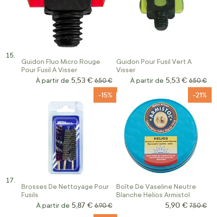
Guidon Fluo Micro Rouge
Guidon Pour Fusil Vert A
Pour Fusil A Visser
Visser
5,53 €
5,53 €
À partir de
Prix normal
À partir de
Prix norm
6,50 €
6,50 €
-15%
-21%
Brosses De Nettoyage Pour
Boîte De Vaseline Neutre
Fusils
Blanche Helios Armistol
5,87 €
5,90 €
Prix Spécial
À partir de
Prix normal
Prix norm
6,90 €
7,50 €