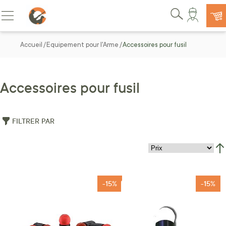
Allez au contenu
Basculer la navigation
Rechercher
Accueil
Equipement pour l'Arme
Accessoires pour fusil
Accessoires pour fusil
FILTRER PAR
Par
-15%
-15%