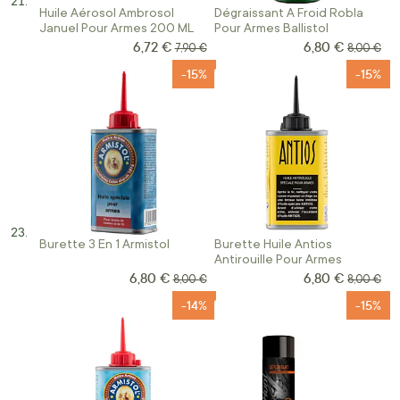
Huile Aérosol Ambrosol
Dégraissant A Froid Robla
Januel Pour Armes 200 ML
Pour Armes Ballistol
6,72 €
6,80 €
Prix Spécial
Prix Spécial
Prix normal
Prix norm
7,90 €
8,00 €
-15%
-15%
Burette 3 En 1 Armistol
Burette Huile Antios
Antirouille Pour Armes
6,80 €
6,80 €
Prix Spécial
Prix Spécial
Prix normal
Prix norm
8,00 €
8,00 €
-14%
-15%