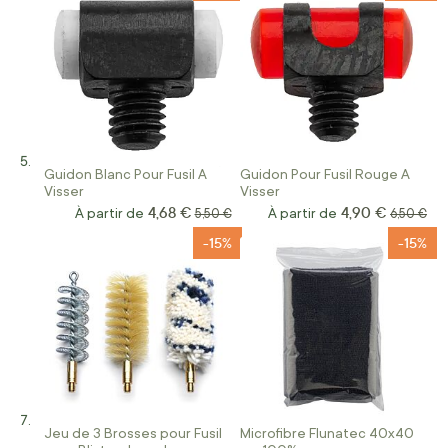
Guidon Blanc Pour Fusil A
Guidon Pour Fusil Rouge A
Visser
Visser
4,68 €
4,90 €
À partir de
Prix normal
À partir de
Prix norm
5,50 €
6,50 €
-15%
-15%
Jeu de 3 Brosses pour Fusil
Microfibre Flunatec 40x40