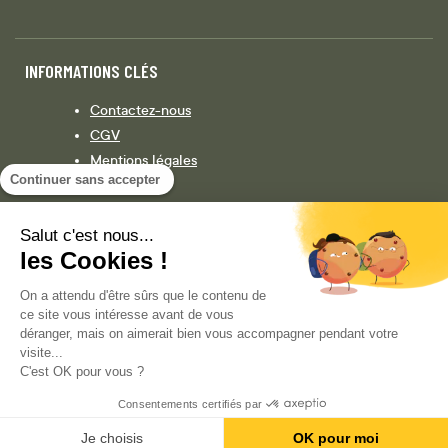
INFORMATIONS CLÉS
Contactez-nous
CGV
Mentions légales
Continuer sans accepter
Législation
Politique de confidentialité
Salut c'est nous...
les Cookies !
Facebook
Instagram
On a attendu d'être sûrs que le contenu de
ce site vous intéresse avant de vous
déranger, mais on aimerait bien vous accompagner pendant votre
visite...
COPYRIGHT © 2013-AUJOURD'HUI MAGENTO, INC. TOUS DROITS RÉSERVÉS.
C'est OK pour vous ?
Consentements certifiés par
Je choisis
OK pour moi