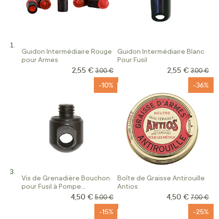
Guidon Intermédiaire Rouge
Guidon Intermédiaire Blanc
pour Armes
Pour Fusil
2,55 €
2,55 €
Prix Spécial
Prix Spécial
Prix normal
Prix norm
3,00 €
3,00 €
-10%
-36%
Vis de Grenadière Bouchon
Boîte de Graisse Antirouille
pour Fusil à Pompe
Antios
Mossberg
4,50 €
4,50 €
Prix Spécial
Prix Spécial
Prix normal
Prix norm
5,00 €
7,00 €
-15%
-25%