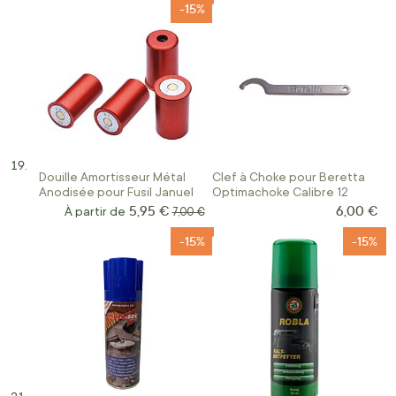
-15%
Douille Amortisseur Métal
Clef à Choke pour Beretta
Anodisée pour Fusil Januel
Optimachoke Calibre 12
5,95 €
6,00 €
À partir de
Prix normal
7,00 €
-15%
-15%