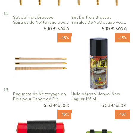
Set de Trois Brosses
Set De Trois Brosses
Spirales de Nettoyage pour
Spirales De Nettoyage Pour
Fusil Calibre 16
Fusil Calibre 12
5,10 €
5,10 €
Prix Spécial
Prix Spécial
Prix normal
Prix norm
6,00 €
6,00 €
-15%
-15%
Baguette de Nettoyage en
Huile Aérosol Januel New
Bois pour Canon de Fusil
Jaguar 125 ML
5,53 €
5,53 €
Prix Spécial
Prix Spécial
Prix normal
Prix norm
6,50 €
6,50 €
-15%
-15%